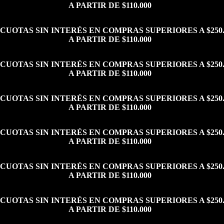
A PARTIR DE $110.000
 CUOTAS SIN INTERÉS EN COMPRAS SUPERIORES A $250
A PARTIR DE $110.000
 CUOTAS SIN INTERÉS EN COMPRAS SUPERIORES A $250
A PARTIR DE $110.000
 CUOTAS SIN INTERÉS EN COMPRAS SUPERIORES A $250
A PARTIR DE $110.000
 CUOTAS SIN INTERÉS EN COMPRAS SUPERIORES A $250
A PARTIR DE $110.000
 CUOTAS SIN INTERÉS EN COMPRAS SUPERIORES A $250
A PARTIR DE $110.000
 CUOTAS SIN INTERÉS EN COMPRAS SUPERIORES A $250
A PARTIR DE $110.000