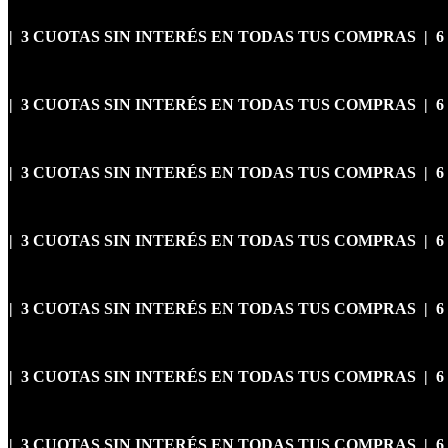
| 3 CUOTAS SIN INTERÉS EN TODAS TUS COMPRAS | 6
| 3 CUOTAS SIN INTERÉS EN TODAS TUS COMPRAS | 6
| 3 CUOTAS SIN INTERÉS EN TODAS TUS COMPRAS | 6
| 3 CUOTAS SIN INTERÉS EN TODAS TUS COMPRAS | 6
| 3 CUOTAS SIN INTERÉS EN TODAS TUS COMPRAS | 6
| 3 CUOTAS SIN INTERÉS EN TODAS TUS COMPRAS | 6
| 3 CUOTAS SIN INTERÉS EN TODAS TUS COMPRAS | 6