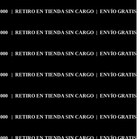
.000 | RETIRO EN TIENDA SIN CARGO | ENVÍO GRATIS
.000 | RETIRO EN TIENDA SIN CARGO | ENVÍO GRATIS
.000 | RETIRO EN TIENDA SIN CARGO | ENVÍO GRATIS
.000 | RETIRO EN TIENDA SIN CARGO | ENVÍO GRATIS
.000 | RETIRO EN TIENDA SIN CARGO | ENVÍO GRATIS
.000 | RETIRO EN TIENDA SIN CARGO | ENVÍO GRATIS
.000 | RETIRO EN TIENDA SIN CARGO | ENVÍO GRATIS