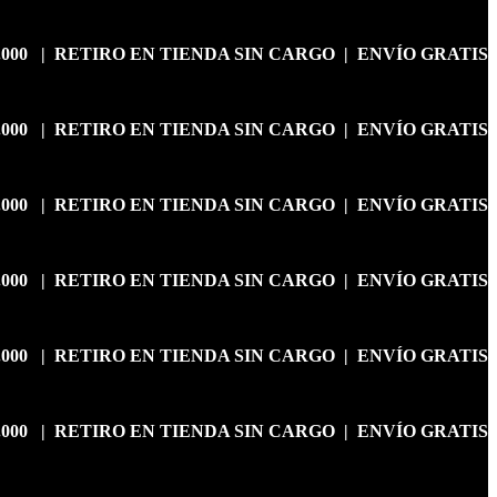
.000 | RETIRO EN TIENDA SIN CARGO | ENVÍO GRATIS
.000 | RETIRO EN TIENDA SIN CARGO | ENVÍO GRATIS
.000 | RETIRO EN TIENDA SIN CARGO | ENVÍO GRATIS
.000 | RETIRO EN TIENDA SIN CARGO | ENVÍO GRATIS
.000 | RETIRO EN TIENDA SIN CARGO | ENVÍO GRATIS
.000 | RETIRO EN TIENDA SIN CARGO | ENVÍO GRATIS