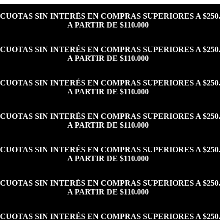
 CUOTAS SIN INTERÉS EN COMPRAS SUPERIORES A $250
A PARTIR DE $110.000
 CUOTAS SIN INTERÉS EN COMPRAS SUPERIORES A $250
A PARTIR DE $110.000
 CUOTAS SIN INTERÉS EN COMPRAS SUPERIORES A $250
A PARTIR DE $110.000
 CUOTAS SIN INTERÉS EN COMPRAS SUPERIORES A $250
A PARTIR DE $110.000
 CUOTAS SIN INTERÉS EN COMPRAS SUPERIORES A $250
A PARTIR DE $110.000
 CUOTAS SIN INTERÉS EN COMPRAS SUPERIORES A $250
A PARTIR DE $110.000
 CUOTAS SIN INTERÉS EN COMPRAS SUPERIORES A $250