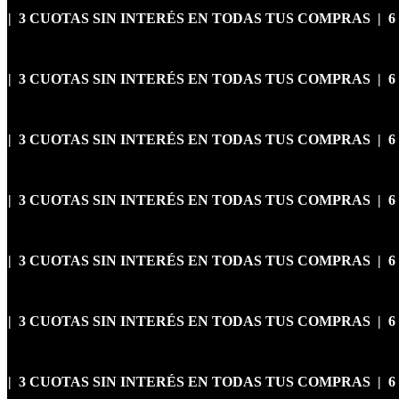
| 3 CUOTAS SIN INTERÉS EN TODAS TUS COMPRAS | 6
| 3 CUOTAS SIN INTERÉS EN TODAS TUS COMPRAS | 6
| 3 CUOTAS SIN INTERÉS EN TODAS TUS COMPRAS | 6
| 3 CUOTAS SIN INTERÉS EN TODAS TUS COMPRAS | 6
| 3 CUOTAS SIN INTERÉS EN TODAS TUS COMPRAS | 6
| 3 CUOTAS SIN INTERÉS EN TODAS TUS COMPRAS | 6
| 3 CUOTAS SIN INTERÉS EN TODAS TUS COMPRAS | 6