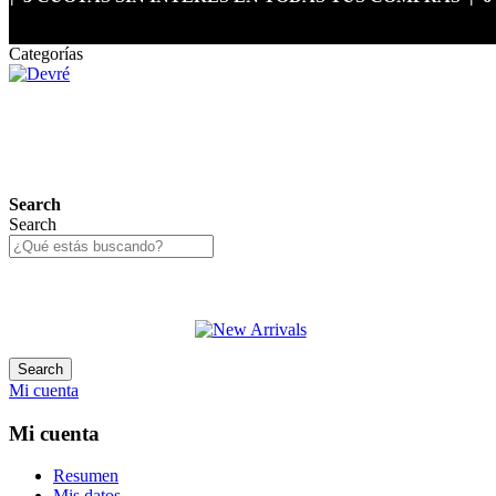
Categorías
Search
Search
Search
Mi cuenta
Mi cuenta
Resumen
Mis datos