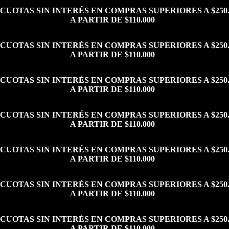
 CUOTAS SIN INTERÉS EN COMPRAS SUPERIORES A $250
A PARTIR DE $110.000
 CUOTAS SIN INTERÉS EN COMPRAS SUPERIORES A $250
A PARTIR DE $110.000
 CUOTAS SIN INTERÉS EN COMPRAS SUPERIORES A $250
A PARTIR DE $110.000
 CUOTAS SIN INTERÉS EN COMPRAS SUPERIORES A $250
A PARTIR DE $110.000
 CUOTAS SIN INTERÉS EN COMPRAS SUPERIORES A $250
A PARTIR DE $110.000
 CUOTAS SIN INTERÉS EN COMPRAS SUPERIORES A $250
A PARTIR DE $110.000
 CUOTAS SIN INTERÉS EN COMPRAS SUPERIORES A $250
A PARTIR DE $110.000