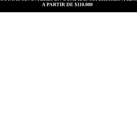
A PARTIR DE $110.000