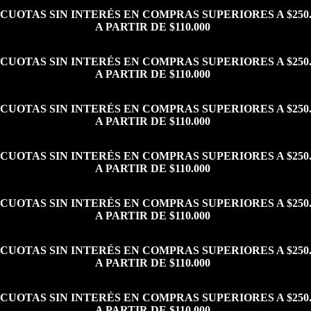
 CUOTAS SIN INTERÉS EN COMPRAS SUPERIORES A $250
A PARTIR DE $110.000
 CUOTAS SIN INTERÉS EN COMPRAS SUPERIORES A $250
A PARTIR DE $110.000
 CUOTAS SIN INTERÉS EN COMPRAS SUPERIORES A $250
A PARTIR DE $110.000
 CUOTAS SIN INTERÉS EN COMPRAS SUPERIORES A $250
A PARTIR DE $110.000
 CUOTAS SIN INTERÉS EN COMPRAS SUPERIORES A $250
A PARTIR DE $110.000
 CUOTAS SIN INTERÉS EN COMPRAS SUPERIORES A $250
A PARTIR DE $110.000
 CUOTAS SIN INTERÉS EN COMPRAS SUPERIORES A $250
A PARTIR DE $110.000