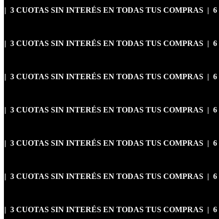
| 3 CUOTAS SIN INTERÉS EN TODAS TUS COMPRAS | 6
| 3 CUOTAS SIN INTERÉS EN TODAS TUS COMPRAS | 6
| 3 CUOTAS SIN INTERÉS EN TODAS TUS COMPRAS | 6
| 3 CUOTAS SIN INTERÉS EN TODAS TUS COMPRAS | 6
| 3 CUOTAS SIN INTERÉS EN TODAS TUS COMPRAS | 6
| 3 CUOTAS SIN INTERÉS EN TODAS TUS COMPRAS | 6
| 3 CUOTAS SIN INTERÉS EN TODAS TUS COMPRAS | 6