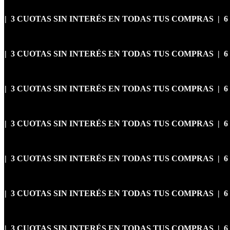
| 3 CUOTAS SIN INTERÉS EN TODAS TUS COMPRAS | 6
| 3 CUOTAS SIN INTERÉS EN TODAS TUS COMPRAS | 6
| 3 CUOTAS SIN INTERÉS EN TODAS TUS COMPRAS | 6
| 3 CUOTAS SIN INTERÉS EN TODAS TUS COMPRAS | 6
| 3 CUOTAS SIN INTERÉS EN TODAS TUS COMPRAS | 6
| 3 CUOTAS SIN INTERÉS EN TODAS TUS COMPRAS | 6
| 3 CUOTAS SIN INTERÉS EN TODAS TUS COMPRAS | 6