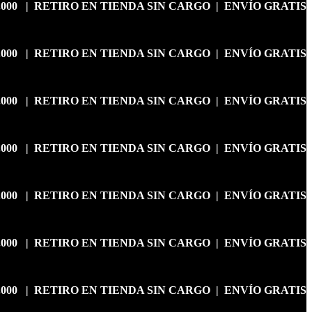
.000 | RETIRO EN TIENDA SIN CARGO | ENVÍO GRATIS
.000 | RETIRO EN TIENDA SIN CARGO | ENVÍO GRATIS
.000 | RETIRO EN TIENDA SIN CARGO | ENVÍO GRATIS
.000 | RETIRO EN TIENDA SIN CARGO | ENVÍO GRATIS
.000 | RETIRO EN TIENDA SIN CARGO | ENVÍO GRATIS
.000 | RETIRO EN TIENDA SIN CARGO | ENVÍO GRATIS
.000 | RETIRO EN TIENDA SIN CARGO | ENVÍO GRATIS