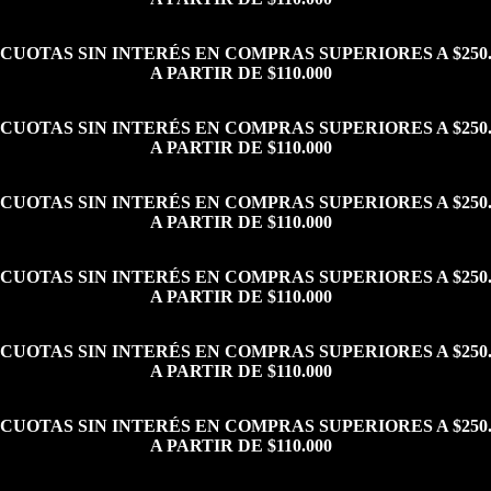
 CUOTAS SIN INTERÉS EN COMPRAS SUPERIORES A $250
A PARTIR DE $110.000
 CUOTAS SIN INTERÉS EN COMPRAS SUPERIORES A $250
A PARTIR DE $110.000
 CUOTAS SIN INTERÉS EN COMPRAS SUPERIORES A $250
A PARTIR DE $110.000
 CUOTAS SIN INTERÉS EN COMPRAS SUPERIORES A $250
A PARTIR DE $110.000
 CUOTAS SIN INTERÉS EN COMPRAS SUPERIORES A $250
A PARTIR DE $110.000
 CUOTAS SIN INTERÉS EN COMPRAS SUPERIORES A $250
A PARTIR DE $110.000