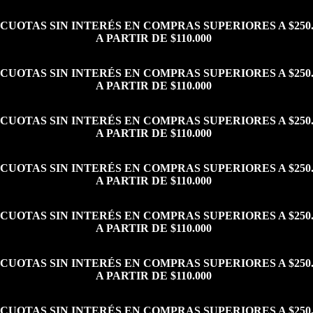
 CUOTAS SIN INTERÉS EN COMPRAS SUPERIORES A $250
A PARTIR DE $110.000
 CUOTAS SIN INTERÉS EN COMPRAS SUPERIORES A $250
A PARTIR DE $110.000
 CUOTAS SIN INTERÉS EN COMPRAS SUPERIORES A $250
A PARTIR DE $110.000
 CUOTAS SIN INTERÉS EN COMPRAS SUPERIORES A $250
A PARTIR DE $110.000
 CUOTAS SIN INTERÉS EN COMPRAS SUPERIORES A $250
A PARTIR DE $110.000
 CUOTAS SIN INTERÉS EN COMPRAS SUPERIORES A $250
A PARTIR DE $110.000
 CUOTAS SIN INTERÉS EN COMPRAS SUPERIORES A $250