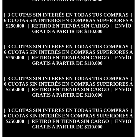
| 3 CUOTAS SIN INTERÉS EN TODAS TUS COMPRAS |
6 CUOTAS SIN INTERÉS EN COMPRAS SUPERIORES A
$250.000 | RETIRO EN TIENDA SIN CARGO | ENVÍO
GRATIS A PARTIR DE $110.000
| 3 CUOTAS SIN INTERÉS EN TODAS TUS COMPRAS |
6 CUOTAS SIN INTERÉS EN COMPRAS SUPERIORES A
$250.000 | RETIRO EN TIENDA SIN CARGO | ENVÍO
GRATIS A PARTIR DE $110.000
| 3 CUOTAS SIN INTERÉS EN TODAS TUS COMPRAS |
6 CUOTAS SIN INTERÉS EN COMPRAS SUPERIORES A
$250.000 | RETIRO EN TIENDA SIN CARGO | ENVÍO
GRATIS A PARTIR DE $110.000
| 3 CUOTAS SIN INTERÉS EN TODAS TUS COMPRAS |
6 CUOTAS SIN INTERÉS EN COMPRAS SUPERIORES A
$250.000 | RETIRO EN TIENDA SIN CARGO | ENVÍO
GRATIS A PARTIR DE $110.000