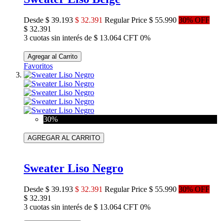
Desde
$ 39.193
$ 32.391
Regular Price
$ 55.990
30% OFF
$ 32.391
3 cuotas sin interés de
$ 13.064
CFT 0%
Agregar al Carrito
Favoritos
30%
AGREGAR AL CARRITO
Sweater Liso Negro
Desde
$ 39.193
$ 32.391
Regular Price
$ 55.990
30% OFF
$ 32.391
3 cuotas sin interés de
$ 13.064
CFT 0%