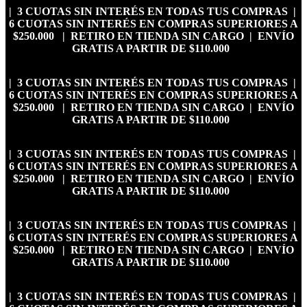
| 3 CUOTAS SIN INTERÉS EN TODAS TUS COMPRAS |
6 CUOTAS SIN INTERÉS EN COMPRAS SUPERIORES A
$250.000 | RETIRO EN TIENDA SIN CARGO | ENVÍO
GRATIS A PARTIR DE $110.000
| 3 CUOTAS SIN INTERÉS EN TODAS TUS COMPRAS |
6 CUOTAS SIN INTERÉS EN COMPRAS SUPERIORES A
$250.000 | RETIRO EN TIENDA SIN CARGO | ENVÍO
GRATIS A PARTIR DE $110.000
| 3 CUOTAS SIN INTERÉS EN TODAS TUS COMPRAS |
6 CUOTAS SIN INTERÉS EN COMPRAS SUPERIORES A
$250.000 | RETIRO EN TIENDA SIN CARGO | ENVÍO
GRATIS A PARTIR DE $110.000
| 3 CUOTAS SIN INTERÉS EN TODAS TUS COMPRAS |
6 CUOTAS SIN INTERÉS EN COMPRAS SUPERIORES A
$250.000 | RETIRO EN TIENDA SIN CARGO | ENVÍO
GRATIS A PARTIR DE $110.000
| 3 CUOTAS SIN INTERÉS EN TODAS TUS COMPRAS |