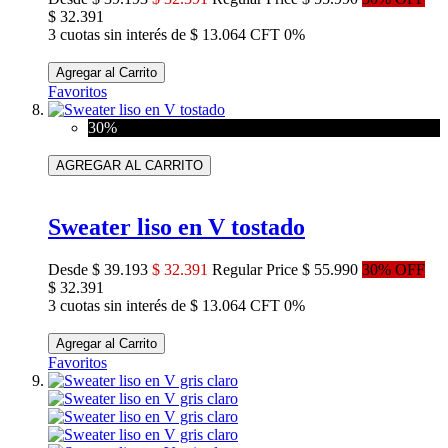
$ 32.391
3 cuotas sin interés de
$ 13.064
CFT 0%
Agregar al Carrito
Favoritos
30%
AGREGAR AL CARRITO
Sweater liso en V tostado
Desde
$ 39.193
$ 32.391
Regular Price
$ 55.990
30% OFF
$ 32.391
3 cuotas sin interés de
$ 13.064
CFT 0%
Agregar al Carrito
Favoritos