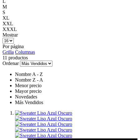
L
M
S
XL
XXL
XXXL
Mostrar
Por página
Grilla
Columnas
11 productos
Ordenar
Nombre A - Z
Nombre Z - A
Menor precio
Mayor precio
Novedades
Más Vendidos