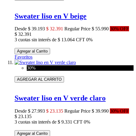
Sweater liso en V beige
Desde
$ 39.193
$ 32.391
Regular Price
$ 55.990
30% OFF
$ 32.391
3 cuotas sin interés de
$ 13.064
CFT 0%
Agregar al Carrito
Favoritos
30%
AGREGAR AL CARRITO
Sweater liso en V verde claro
Desde
$ 27.993
$ 23.135
Regular Price
$ 39.990
30% OFF
$ 23.135
3 cuotas sin interés de
$ 9.331
CFT 0%
Agregar al Carrito