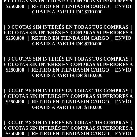
6 CUOTAS SIN INTERÉS EN COMPRAS SUPERIORES A
$250.000 | RETIRO EN TIENDA SIN CARGO | ENVÍO
GRATIS A PARTIR DE $110.000
| 3 CUOTAS SIN INTERÉS EN TODAS TUS COMPRAS |
6 CUOTAS SIN INTERÉS EN COMPRAS SUPERIORES A
$250.000 | RETIRO EN TIENDA SIN CARGO | ENVÍO
GRATIS A PARTIR DE $110.000
| 3 CUOTAS SIN INTERÉS EN TODAS TUS COMPRAS |
6 CUOTAS SIN INTERÉS EN COMPRAS SUPERIORES A
$250.000 | RETIRO EN TIENDA SIN CARGO | ENVÍO
GRATIS A PARTIR DE $110.000
| 3 CUOTAS SIN INTERÉS EN TODAS TUS COMPRAS |
6 CUOTAS SIN INTERÉS EN COMPRAS SUPERIORES A
$250.000 | RETIRO EN TIENDA SIN CARGO | ENVÍO
GRATIS A PARTIR DE $110.000
| 3 CUOTAS SIN INTERÉS EN TODAS TUS COMPRAS |
6 CUOTAS SIN INTERÉS EN COMPRAS SUPERIORES A
$250.000 | RETIRO EN TIENDA SIN CARGO | ENVÍO