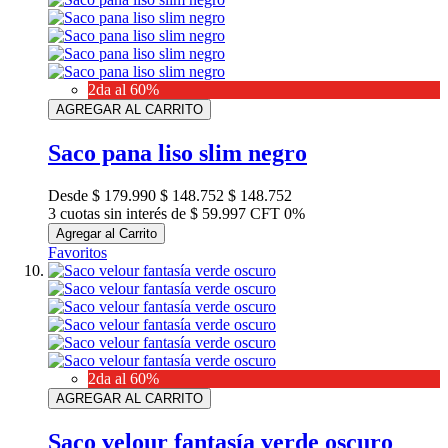
2da al 60%
AGREGAR AL CARRITO
Saco pana liso slim negro
Desde
$ 179.990
$ 148.752
$ 148.752
3 cuotas sin interés de
$ 59.997
CFT 0%
Agregar al Carrito
Favoritos
2da al 60%
AGREGAR AL CARRITO
Saco velour fantasía verde oscuro