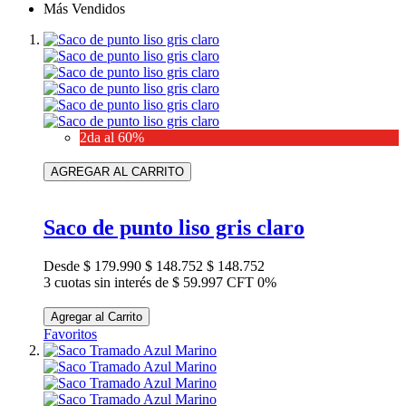
Más Vendidos
2da al 60%
AGREGAR AL CARRITO
Saco de punto liso gris claro
Desde
$ 179.990
$ 148.752
$ 148.752
3 cuotas sin interés de
$ 59.997
CFT 0%
Agregar al Carrito
Favoritos