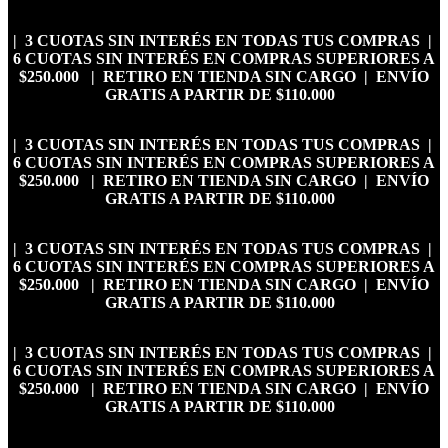
| 3 CUOTAS SIN INTERÉS EN TODAS TUS COMPRAS |
6 CUOTAS SIN INTERÉS EN COMPRAS SUPERIORES A
$250.000 | RETIRO EN TIENDA SIN CARGO | ENVÍO
GRATIS A PARTIR DE $110.000
| 3 CUOTAS SIN INTERÉS EN TODAS TUS COMPRAS |
6 CUOTAS SIN INTERÉS EN COMPRAS SUPERIORES A
$250.000 | RETIRO EN TIENDA SIN CARGO | ENVÍO
GRATIS A PARTIR DE $110.000
| 3 CUOTAS SIN INTERÉS EN TODAS TUS COMPRAS |
6 CUOTAS SIN INTERÉS EN COMPRAS SUPERIORES A
$250.000 | RETIRO EN TIENDA SIN CARGO | ENVÍO
GRATIS A PARTIR DE $110.000
| 3 CUOTAS SIN INTERÉS EN TODAS TUS COMPRAS |
6 CUOTAS SIN INTERÉS EN COMPRAS SUPERIORES A
$250.000 | RETIRO EN TIENDA SIN CARGO | ENVÍO
GRATIS A PARTIR DE $110.000