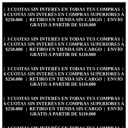
| 3 CUOTAS SIN INTERÉS EN TODAS TUS COMPRAS |
6 CUOTAS SIN INTERÉS EN COMPRAS SUPERIORES A
$250.000 | RETIRO EN TIENDA SIN CARGO | ENVÍO
GRATIS A PARTIR DE $110.000
| 3 CUOTAS SIN INTERÉS EN TODAS TUS COMPRAS |
6 CUOTAS SIN INTERÉS EN COMPRAS SUPERIORES A
$250.000 | RETIRO EN TIENDA SIN CARGO | ENVÍO
GRATIS A PARTIR DE $110.000
| 3 CUOTAS SIN INTERÉS EN TODAS TUS COMPRAS |
6 CUOTAS SIN INTERÉS EN COMPRAS SUPERIORES A
$250.000 | RETIRO EN TIENDA SIN CARGO | ENVÍO
GRATIS A PARTIR DE $110.000
| 3 CUOTAS SIN INTERÉS EN TODAS TUS COMPRAS |
6 CUOTAS SIN INTERÉS EN COMPRAS SUPERIORES A
$250.000 | RETIRO EN TIENDA SIN CARGO | ENVÍO
GRATIS A PARTIR DE $110.000