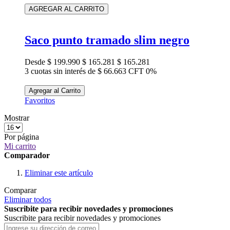
AGREGAR AL CARRITO
Saco punto tramado slim negro
Desde
$ 199.990
$ 165.281
$ 165.281
3 cuotas sin interés de
$ 66.663
CFT 0%
Agregar al Carrito
Favoritos
Mostrar
Por página
Mi carrito
Comparador
Eliminar este artículo
Comparar
Eliminar todos
Suscribite para recibir novedades y promociones
Suscribite para recibir novedades y promociones