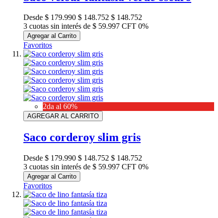
Desde
$ 179.990
$ 148.752
$ 148.752
3 cuotas sin interés de
$ 59.997
CFT 0%
Agregar al Carrito
Favoritos
2da al 60%
AGREGAR AL CARRITO
Saco corderoy slim gris
Desde
$ 179.990
$ 148.752
$ 148.752
3 cuotas sin interés de
$ 59.997
CFT 0%
Agregar al Carrito
Favoritos