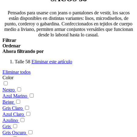
Pensados para usarse con jeans o pantalones de vestir, los sacos
están disponibles en distintas variantes: lisos, microdiseños, de
punto, corderoy o gabardina. Confeccionados en tejidos de cuerpo
medio a liviano, permiten armar conjuntos versátiles que funcionan
desde lo laboral hasta lo casual.
Filtrar
Ordenar
Ahora filtrando por
Talle
58
Eliminar este artículo
Eliminar todos
Color
Negro
Azul Marino
Beige
Gris Claro
Azul Claro
Azulino
Gris
Gris Oscuro