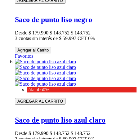
AGREGAR AL CARRITO
Saco de punto liso negro
Desde
$ 179.990
$ 148.752
$ 148.752
3 cuotas sin interés de
$ 59.997
CFT 0%
Agregar al Carrito
Favoritos
2da al 60%
AGREGAR AL CARRITO
Saco de punto liso azul claro
Desde
$ 179.990
$ 148.752
$ 148.752
3 cuotas sin interés de
$ 59.997
CFT 0%