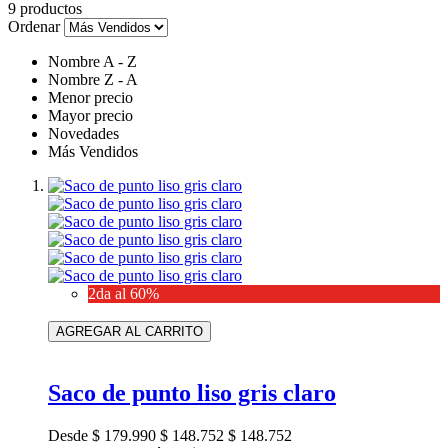
9 productos
Ordenar
Nombre A - Z
Nombre Z - A
Menor precio
Mayor precio
Novedades
Más Vendidos
2da al 60%
AGREGAR AL CARRITO
Saco de punto liso gris claro
Desde
$ 179.990
$ 148.752
$ 148.752