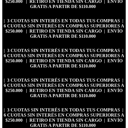
$250.000 | RETIRO EN TIENDA SIN CARGO | ENVÍO
GRATIS A PARTIR DE $110.000
| 3 CUOTAS SIN INTERÉS EN TODAS TUS COMPRAS |
6 CUOTAS SIN INTERÉS EN COMPRAS SUPERIORES A
$250.000 | RETIRO EN TIENDA SIN CARGO | ENVÍO
GRATIS A PARTIR DE $110.000
| 3 CUOTAS SIN INTERÉS EN TODAS TUS COMPRAS |
6 CUOTAS SIN INTERÉS EN COMPRAS SUPERIORES A
$250.000 | RETIRO EN TIENDA SIN CARGO | ENVÍO
GRATIS A PARTIR DE $110.000
| 3 CUOTAS SIN INTERÉS EN TODAS TUS COMPRAS |
6 CUOTAS SIN INTERÉS EN COMPRAS SUPERIORES A
$250.000 | RETIRO EN TIENDA SIN CARGO | ENVÍO
GRATIS A PARTIR DE $110.000
| 3 CUOTAS SIN INTERÉS EN TODAS TUS COMPRAS |
6 CUOTAS SIN INTERÉS EN COMPRAS SUPERIORES A
$250.000 | RETIRO EN TIENDA SIN CARGO | ENVÍO
GRATIS A PARTIR DE $110.000