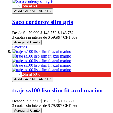
2da al 60%
AGREGAR AL CARRITO
Saco corderoy slim gris
Desde
$ 179.990
$ 148.752
$ 148.752
3 cuotas sin interés de
$ 59.997
CFT 0%
Agregar al Carrito
Favoritos
2da al 60%
AGREGAR AL CARRITO
traje ss100 liso slim fit azul marino
Desde
$ 239.990
$ 198.339
$ 198.339
3 cuotas sin interés de
$ 79.997
CFT 0%
Agregar al Carrito