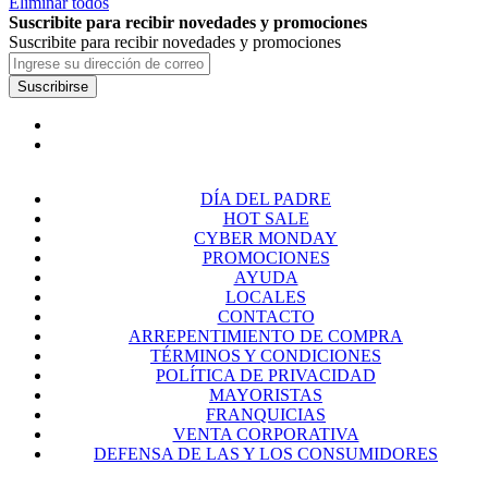
Eliminar todos
Suscribite para recibir novedades y promociones
Suscribite para recibir novedades y promociones
Suscribirse
DÍA DEL PADRE
HOT SALE
CYBER MONDAY
PROMOCIONES
AYUDA
LOCALES
CONTACTO
ARREPENTIMIENTO DE COMPRA
TÉRMINOS Y CONDICIONES
POLÍTICA DE PRIVACIDAD
MAYORISTAS
FRANQUICIAS
VENTA CORPORATIVA
DEFENSA DE LAS Y LOS CONSUMIDORES