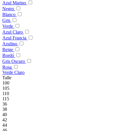
Azul Marino
Negro
Blanco
Gris
Verde
Azul Claro
Azul Francia
Azulino
Beige
Bordó
Gris Oscuro
Rosa
Verde Claro
Talle
100
105
110
115
36
38
40
42
44
46