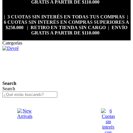
GRATIS A PARTIR DE $110.000
| 3 CUOTAS SIN INTERÉS EN TODAS TUS COMPRAS |
6 CUOTAS SIN INTERÉS EN COMPRAS SUPERIORES A
$250.000 | RETIRO EN TIENDA SIN CARGO | ENVÍO
GRATIS A PARTIR DE $110.000
Categorías
Search
Search