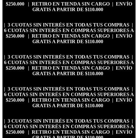
$250.000 | RETIRO EN TIENDA SIN CARGO | ENVÍO
GRATIS A PARTIR DE $110.000
| 3 CUOTAS SIN INTERÉS EN TODAS TUS COMPRAS |
6 CUOTAS SIN INTERÉS EN COMPRAS SUPERIORES A
$250.000 | RETIRO EN TIENDA SIN CARGO | ENVÍO
GRATIS A PARTIR DE $110.000
| 3 CUOTAS SIN INTERÉS EN TODAS TUS COMPRAS |
6 CUOTAS SIN INTERÉS EN COMPRAS SUPERIORES A
$250.000 | RETIRO EN TIENDA SIN CARGO | ENVÍO
GRATIS A PARTIR DE $110.000
| 3 CUOTAS SIN INTERÉS EN TODAS TUS COMPRAS |
6 CUOTAS SIN INTERÉS EN COMPRAS SUPERIORES A
$250.000 | RETIRO EN TIENDA SIN CARGO | ENVÍO
GRATIS A PARTIR DE $110.000
| 3 CUOTAS SIN INTERÉS EN TODAS TUS COMPRAS |
6 CUOTAS SIN INTERÉS EN COMPRAS SUPERIORES A
$250.000 | RETIRO EN TIENDA SIN CARGO | ENVÍO
GRATIS A PARTIR DE $110.000