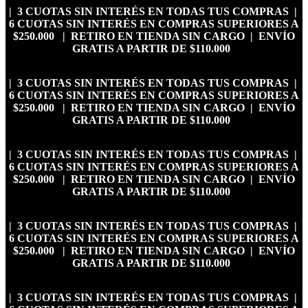
| 3 CUOTAS SIN INTERÉS EN TODAS TUS COMPRAS |
6 CUOTAS SIN INTERÉS EN COMPRAS SUPERIORES A
$250.000 | RETIRO EN TIENDA SIN CARGO | ENVÍO
GRATIS A PARTIR DE $110.000
| 3 CUOTAS SIN INTERÉS EN TODAS TUS COMPRAS |
6 CUOTAS SIN INTERÉS EN COMPRAS SUPERIORES A
$250.000 | RETIRO EN TIENDA SIN CARGO | ENVÍO
GRATIS A PARTIR DE $110.000
| 3 CUOTAS SIN INTERÉS EN TODAS TUS COMPRAS |
6 CUOTAS SIN INTERÉS EN COMPRAS SUPERIORES A
$250.000 | RETIRO EN TIENDA SIN CARGO | ENVÍO
GRATIS A PARTIR DE $110.000
| 3 CUOTAS SIN INTERÉS EN TODAS TUS COMPRAS |
6 CUOTAS SIN INTERÉS EN COMPRAS SUPERIORES A
$250.000 | RETIRO EN TIENDA SIN CARGO | ENVÍO
GRATIS A PARTIR DE $110.000
| 3 CUOTAS SIN INTERÉS EN TODAS TUS COMPRAS |