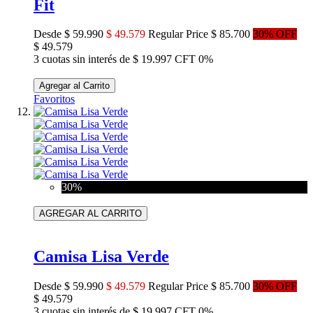
Fit
Desde
$ 59.990
$ 49.579
Regular Price
$ 85.700
30% OFF
$ 49.579
3 cuotas sin interés de
$ 19.997
CFT 0%
Agregar al Carrito
Favoritos
30%
AGREGAR AL CARRITO
Camisa Lisa Verde
Desde
$ 59.990
$ 49.579
Regular Price
$ 85.700
30% OFF
$ 49.579
3 cuotas sin interés de
$ 19.997
CFT 0%