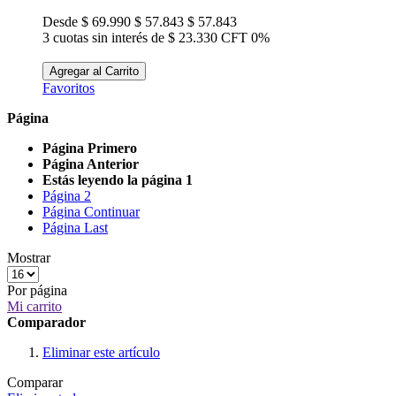
Desde
$ 69.990
$ 57.843
$ 57.843
3 cuotas sin interés de
$ 23.330
CFT 0%
Agregar al Carrito
Favoritos
Página
Página
Primero
Página
Anterior
Estás leyendo la página
1
Página
2
Página
Continuar
Página
Last
Mostrar
Por página
Mi carrito
Comparador
Eliminar este artículo
Comparar