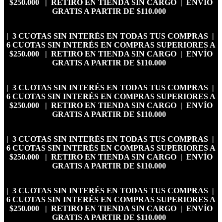
$250.000 | RETIRO EN TIENDA SIN CARGO | ENVÍO
GRATIS A PARTIR DE $110.000
| 3 CUOTAS SIN INTERÉS EN TODAS TUS COMPRAS |
6 CUOTAS SIN INTERÉS EN COMPRAS SUPERIORES A
$250.000 | RETIRO EN TIENDA SIN CARGO | ENVÍO
GRATIS A PARTIR DE $110.000
| 3 CUOTAS SIN INTERÉS EN TODAS TUS COMPRAS |
6 CUOTAS SIN INTERÉS EN COMPRAS SUPERIORES A
$250.000 | RETIRO EN TIENDA SIN CARGO | ENVÍO
GRATIS A PARTIR DE $110.000
| 3 CUOTAS SIN INTERÉS EN TODAS TUS COMPRAS |
6 CUOTAS SIN INTERÉS EN COMPRAS SUPERIORES A
$250.000 | RETIRO EN TIENDA SIN CARGO | ENVÍO
GRATIS A PARTIR DE $110.000
| 3 CUOTAS SIN INTERÉS EN TODAS TUS COMPRAS |
6 CUOTAS SIN INTERÉS EN COMPRAS SUPERIORES A
$250.000 | RETIRO EN TIENDA SIN CARGO | ENVÍO
GRATIS A PARTIR DE $110.000