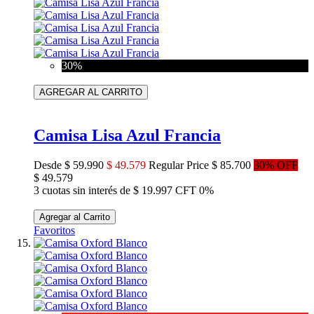
30%
AGREGAR AL CARRITO
Camisa Lisa Azul Francia
Desde
$ 59.990
$ 49.579
Regular Price
$ 85.700
30% OFF
$ 49.579
3 cuotas sin interés de
$ 19.997
CFT 0%
Agregar al Carrito
Favoritos