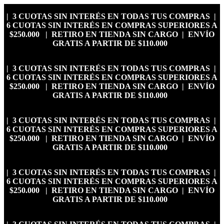
| 3 CUOTAS SIN INTERÉS EN TODAS TUS COMPRAS |
6 CUOTAS SIN INTERÉS EN COMPRAS SUPERIORES A
$250.000 | RETIRO EN TIENDA SIN CARGO | ENVÍO
GRATIS A PARTIR DE $110.000
| 3 CUOTAS SIN INTERÉS EN TODAS TUS COMPRAS |
6 CUOTAS SIN INTERÉS EN COMPRAS SUPERIORES A
$250.000 | RETIRO EN TIENDA SIN CARGO | ENVÍO
GRATIS A PARTIR DE $110.000
| 3 CUOTAS SIN INTERÉS EN TODAS TUS COMPRAS |
6 CUOTAS SIN INTERÉS EN COMPRAS SUPERIORES A
$250.000 | RETIRO EN TIENDA SIN CARGO | ENVÍO
GRATIS A PARTIR DE $110.000
| 3 CUOTAS SIN INTERÉS EN TODAS TUS COMPRAS |
6 CUOTAS SIN INTERÉS EN COMPRAS SUPERIORES A
$250.000 | RETIRO EN TIENDA SIN CARGO | ENVÍO
GRATIS A PARTIR DE $110.000