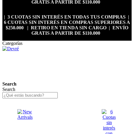
GRATIS A PARTIR DE $110.000
| 3 CUOTAS SIN INTERÉS EN TODAS TUS COMPRAS |
6 CUOTAS SIN INTERÉS EN COMPRAS SUPERIORES A
$250.000 | RETIRO EN TIENDA SIN CARGO | ENVÍO
GRATIS A PARTIR DE $110.000
Categorías
Search
Search