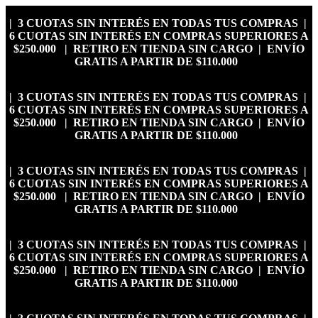
| 3 CUOTAS SIN INTERÉS EN TODAS TUS COMPRAS |
6 CUOTAS SIN INTERÉS EN COMPRAS SUPERIORES A
$250.000 | RETIRO EN TIENDA SIN CARGO | ENVÍO
GRATIS A PARTIR DE $110.000
| 3 CUOTAS SIN INTERÉS EN TODAS TUS COMPRAS |
6 CUOTAS SIN INTERÉS EN COMPRAS SUPERIORES A
$250.000 | RETIRO EN TIENDA SIN CARGO | ENVÍO
GRATIS A PARTIR DE $110.000
| 3 CUOTAS SIN INTERÉS EN TODAS TUS COMPRAS |
6 CUOTAS SIN INTERÉS EN COMPRAS SUPERIORES A
$250.000 | RETIRO EN TIENDA SIN CARGO | ENVÍO
GRATIS A PARTIR DE $110.000
| 3 CUOTAS SIN INTERÉS EN TODAS TUS COMPRAS |
6 CUOTAS SIN INTERÉS EN COMPRAS SUPERIORES A
$250.000 | RETIRO EN TIENDA SIN CARGO | ENVÍO
GRATIS A PARTIR DE $110.000