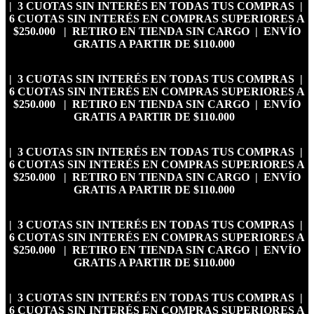
| 3 CUOTAS SIN INTERÉS EN TODAS TUS COMPRAS |
6 CUOTAS SIN INTERÉS EN COMPRAS SUPERIORES A
$250.000 | RETIRO EN TIENDA SIN CARGO | ENVÍO
GRATIS A PARTIR DE $110.000
| 3 CUOTAS SIN INTERÉS EN TODAS TUS COMPRAS |
6 CUOTAS SIN INTERÉS EN COMPRAS SUPERIORES A
$250.000 | RETIRO EN TIENDA SIN CARGO | ENVÍO
GRATIS A PARTIR DE $110.000
| 3 CUOTAS SIN INTERÉS EN TODAS TUS COMPRAS |
6 CUOTAS SIN INTERÉS EN COMPRAS SUPERIORES A
$250.000 | RETIRO EN TIENDA SIN CARGO | ENVÍO
GRATIS A PARTIR DE $110.000
| 3 CUOTAS SIN INTERÉS EN TODAS TUS COMPRAS |
6 CUOTAS SIN INTERÉS EN COMPRAS SUPERIORES A
$250.000 | RETIRO EN TIENDA SIN CARGO | ENVÍO
GRATIS A PARTIR DE $110.000
| 3 CUOTAS SIN INTERÉS EN TODAS TUS COMPRAS |
6 CUOTAS SIN INTERÉS EN COMPRAS SUPERIORES A