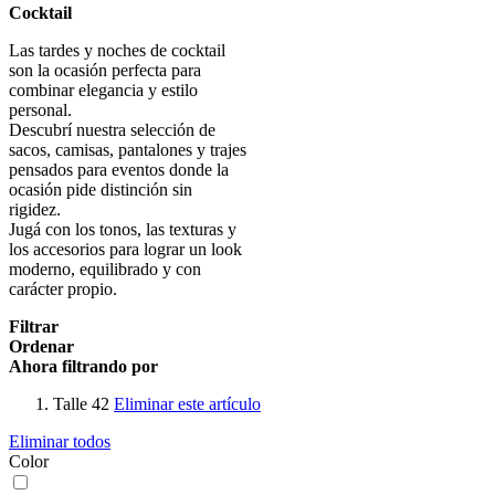
Cocktail
Las tardes y noches de cocktail
son la ocasión perfecta para
combinar elegancia y estilo
personal.
Descubrí nuestra selección de
sacos, camisas, pantalones y trajes
pensados para eventos donde la
ocasión pide distinción sin
rigidez.
Jugá con los tonos, las texturas y
los accesorios para lograr un look
moderno, equilibrado y con
carácter propio.
Filtrar
Ordenar
Ahora filtrando por
Talle
42
Eliminar este artículo
Eliminar todos
Color