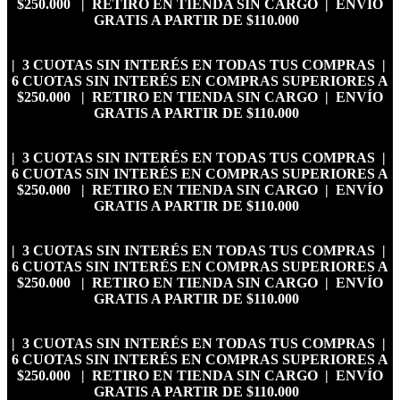
$250.000 | RETIRO EN TIENDA SIN CARGO | ENVÍO
GRATIS A PARTIR DE $110.000
| 3 CUOTAS SIN INTERÉS EN TODAS TUS COMPRAS |
6 CUOTAS SIN INTERÉS EN COMPRAS SUPERIORES A
$250.000 | RETIRO EN TIENDA SIN CARGO | ENVÍO
GRATIS A PARTIR DE $110.000
| 3 CUOTAS SIN INTERÉS EN TODAS TUS COMPRAS |
6 CUOTAS SIN INTERÉS EN COMPRAS SUPERIORES A
$250.000 | RETIRO EN TIENDA SIN CARGO | ENVÍO
GRATIS A PARTIR DE $110.000
| 3 CUOTAS SIN INTERÉS EN TODAS TUS COMPRAS |
6 CUOTAS SIN INTERÉS EN COMPRAS SUPERIORES A
$250.000 | RETIRO EN TIENDA SIN CARGO | ENVÍO
GRATIS A PARTIR DE $110.000
| 3 CUOTAS SIN INTERÉS EN TODAS TUS COMPRAS |
6 CUOTAS SIN INTERÉS EN COMPRAS SUPERIORES A
$250.000 | RETIRO EN TIENDA SIN CARGO | ENVÍO
GRATIS A PARTIR DE $110.000