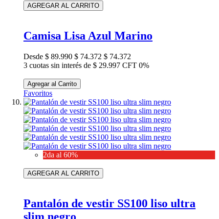
AGREGAR AL CARRITO
Camisa Lisa Azul Marino
Desde
$ 89.990
$ 74.372
$ 74.372
3 cuotas sin interés de
$ 29.997
CFT 0%
Agregar al Carrito
Favoritos
2da al 60%
AGREGAR AL CARRITO
Pantalón de vestir SS100 liso ultra
slim negro