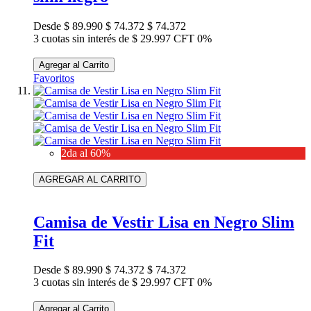
Desde
$ 89.990
$ 74.372
$ 74.372
3 cuotas sin interés de
$ 29.997
CFT 0%
Agregar al Carrito
Favoritos
2da al 60%
AGREGAR AL CARRITO
Camisa de Vestir Lisa en Negro Slim
Fit
Desde
$ 89.990
$ 74.372
$ 74.372
3 cuotas sin interés de
$ 29.997
CFT 0%
Agregar al Carrito