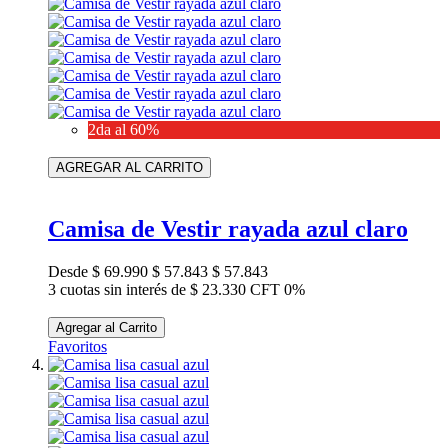
2da al 60%
AGREGAR AL CARRITO
Camisa de Vestir rayada azul claro
Desde
$ 69.990
$ 57.843
$ 57.843
3 cuotas sin interés de
$ 23.330
CFT 0%
Agregar al Carrito
Favoritos