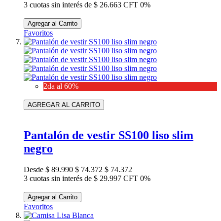
3 cuotas sin interés de
$ 26.663
CFT 0%
Agregar al Carrito
Favoritos
2da al 60%
AGREGAR AL CARRITO
Pantalón de vestir SS100 liso slim
negro
Desde
$ 89.990
$ 74.372
$ 74.372
3 cuotas sin interés de
$ 29.997
CFT 0%
Agregar al Carrito
Favoritos