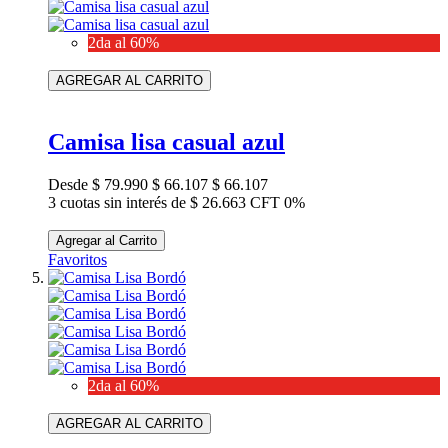
2da al 60%
AGREGAR AL CARRITO
Camisa lisa casual azul
Desde
$ 79.990
$ 66.107
$ 66.107
3 cuotas sin interés de
$ 26.663
CFT 0%
Agregar al Carrito
Favoritos
2da al 60%
AGREGAR AL CARRITO