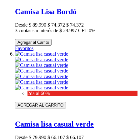
Camisa Lisa Bordó
Desde
$ 89.990
$ 74.372
$ 74.372
3 cuotas sin interés de
$ 29.997
CFT 0%
Agregar al Carrito
Favoritos
2da al 60%
AGREGAR AL CARRITO
Camisa lisa casual verde
Desde
$ 79.990
$ 66.107
$ 66.107