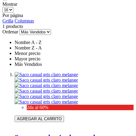
Mostrar
Por página
Grilla
Columnas
1 producto
Ordenar
Nombre A - Z
Nombre Z - A
Menor precio
Mayor precio
Más Vendidos
2da al 60%
AGREGAR AL CARRITO