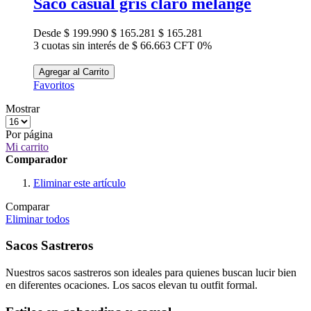
Saco casual gris claro melange
Desde
$ 199.990
$ 165.281
$ 165.281
3 cuotas sin interés de
$ 66.663
CFT 0%
Agregar al Carrito
Favoritos
Mostrar
Por página
Mi carrito
Comparador
Eliminar este artículo
Comparar
Eliminar todos
Sacos Sastreros
Nuestros sacos sastreros son ideales para quienes buscan lucir bien
en diferentes ocaciones. Los sacos elevan tu outfit formal.