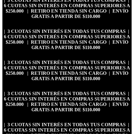
| 3 CUOTAS SIN INTERÉS EN TODAS TUS COMPRAS |
6 CUOTAS SIN INTERÉS EN COMPRAS SUPERIORES A
$250.000 | RETIRO EN TIENDA SIN CARGO | ENVÍO
GRATIS A PARTIR DE $110.000
| 3 CUOTAS SIN INTERÉS EN TODAS TUS COMPRAS |
6 CUOTAS SIN INTERÉS EN COMPRAS SUPERIORES A
$250.000 | RETIRO EN TIENDA SIN CARGO | ENVÍO
GRATIS A PARTIR DE $110.000
| 3 CUOTAS SIN INTERÉS EN TODAS TUS COMPRAS |
6 CUOTAS SIN INTERÉS EN COMPRAS SUPERIORES A
$250.000 | RETIRO EN TIENDA SIN CARGO | ENVÍO
GRATIS A PARTIR DE $110.000
| 3 CUOTAS SIN INTERÉS EN TODAS TUS COMPRAS |
6 CUOTAS SIN INTERÉS EN COMPRAS SUPERIORES A
$250.000 | RETIRO EN TIENDA SIN CARGO | ENVÍO
GRATIS A PARTIR DE $110.000
| 3 CUOTAS SIN INTERÉS EN TODAS TUS COMPRAS |
6 CUOTAS SIN INTERÉS EN COMPRAS SUPERIORES A