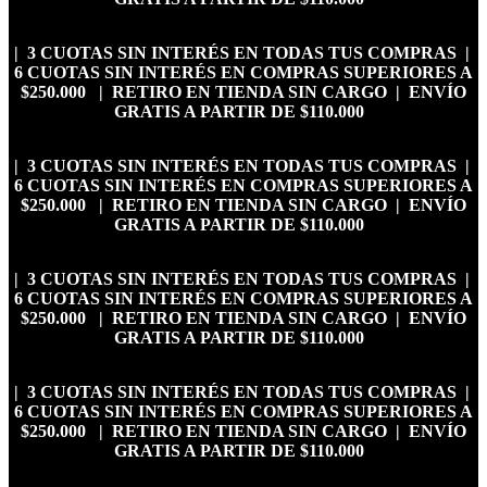
| 3 CUOTAS SIN INTERÉS EN TODAS TUS COMPRAS |
6 CUOTAS SIN INTERÉS EN COMPRAS SUPERIORES A
$250.000 | RETIRO EN TIENDA SIN CARGO | ENVÍO
GRATIS A PARTIR DE $110.000
| 3 CUOTAS SIN INTERÉS EN TODAS TUS COMPRAS |
6 CUOTAS SIN INTERÉS EN COMPRAS SUPERIORES A
$250.000 | RETIRO EN TIENDA SIN CARGO | ENVÍO
GRATIS A PARTIR DE $110.000
| 3 CUOTAS SIN INTERÉS EN TODAS TUS COMPRAS |
6 CUOTAS SIN INTERÉS EN COMPRAS SUPERIORES A
$250.000 | RETIRO EN TIENDA SIN CARGO | ENVÍO
GRATIS A PARTIR DE $110.000
| 3 CUOTAS SIN INTERÉS EN TODAS TUS COMPRAS |
6 CUOTAS SIN INTERÉS EN COMPRAS SUPERIORES A
$250.000 | RETIRO EN TIENDA SIN CARGO | ENVÍO
GRATIS A PARTIR DE $110.000