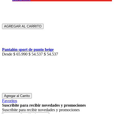
AGREGAR AL CARRITO
Azul Marino
Gris Claro
Azulino
Pantalón sport de punto beige
Desde
$ 65.990
$ 54.537
$ 54.537
Azul Marino
Gris Claro
Azulino
Azul Marino
Gris Claro
Azulino
Agregar al Carrito
Favoritos
Suscribite para recibir novedades y promociones
Suscribite para recibir novedades y promociones