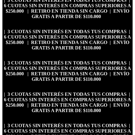
| 3 CUOTAS SIN INTERÉS EN TODAS TUS COMPRAS |
6 CUOTAS SIN INTERÉS EN COMPRAS SUPERIORES A
$250.000 | RETIRO EN TIENDA SIN CARGO | ENVÍO
GRATIS A PARTIR DE $110.000
| 3 CUOTAS SIN INTERÉS EN TODAS TUS COMPRAS |
6 CUOTAS SIN INTERÉS EN COMPRAS SUPERIORES A
$250.000 | RETIRO EN TIENDA SIN CARGO | ENVÍO
GRATIS A PARTIR DE $110.000
| 3 CUOTAS SIN INTERÉS EN TODAS TUS COMPRAS |
6 CUOTAS SIN INTERÉS EN COMPRAS SUPERIORES A
$250.000 | RETIRO EN TIENDA SIN CARGO | ENVÍO
GRATIS A PARTIR DE $110.000
| 3 CUOTAS SIN INTERÉS EN TODAS TUS COMPRAS |
6 CUOTAS SIN INTERÉS EN COMPRAS SUPERIORES A
$250.000 | RETIRO EN TIENDA SIN CARGO | ENVÍO
GRATIS A PARTIR DE $110.000
| 3 CUOTAS SIN INTERÉS EN TODAS TUS COMPRAS |
6 CUOTAS SIN INTERÉS EN COMPRAS SUPERIORES A