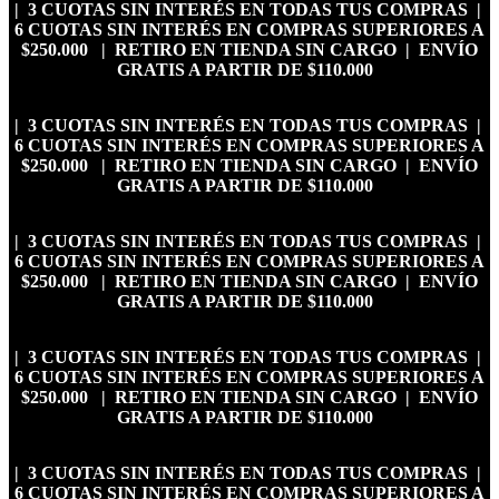
| 3 CUOTAS SIN INTERÉS EN TODAS TUS COMPRAS |
6 CUOTAS SIN INTERÉS EN COMPRAS SUPERIORES A
$250.000 | RETIRO EN TIENDA SIN CARGO | ENVÍO
GRATIS A PARTIR DE $110.000
| 3 CUOTAS SIN INTERÉS EN TODAS TUS COMPRAS |
6 CUOTAS SIN INTERÉS EN COMPRAS SUPERIORES A
$250.000 | RETIRO EN TIENDA SIN CARGO | ENVÍO
GRATIS A PARTIR DE $110.000
| 3 CUOTAS SIN INTERÉS EN TODAS TUS COMPRAS |
6 CUOTAS SIN INTERÉS EN COMPRAS SUPERIORES A
$250.000 | RETIRO EN TIENDA SIN CARGO | ENVÍO
GRATIS A PARTIR DE $110.000
| 3 CUOTAS SIN INTERÉS EN TODAS TUS COMPRAS |
6 CUOTAS SIN INTERÉS EN COMPRAS SUPERIORES A
$250.000 | RETIRO EN TIENDA SIN CARGO | ENVÍO
GRATIS A PARTIR DE $110.000
| 3 CUOTAS SIN INTERÉS EN TODAS TUS COMPRAS |
6 CUOTAS SIN INTERÉS EN COMPRAS SUPERIORES A