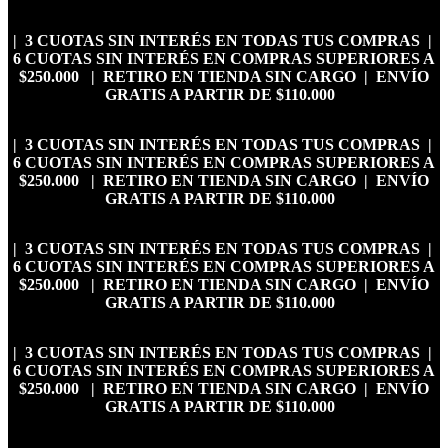
| 3 CUOTAS SIN INTERÉS EN TODAS TUS COMPRAS |
6 CUOTAS SIN INTERÉS EN COMPRAS SUPERIORES A
$250.000 | RETIRO EN TIENDA SIN CARGO | ENVÍO
GRATIS A PARTIR DE $110.000
| 3 CUOTAS SIN INTERÉS EN TODAS TUS COMPRAS |
6 CUOTAS SIN INTERÉS EN COMPRAS SUPERIORES A
$250.000 | RETIRO EN TIENDA SIN CARGO | ENVÍO
GRATIS A PARTIR DE $110.000
| 3 CUOTAS SIN INTERÉS EN TODAS TUS COMPRAS |
6 CUOTAS SIN INTERÉS EN COMPRAS SUPERIORES A
$250.000 | RETIRO EN TIENDA SIN CARGO | ENVÍO
GRATIS A PARTIR DE $110.000
| 3 CUOTAS SIN INTERÉS EN TODAS TUS COMPRAS |
6 CUOTAS SIN INTERÉS EN COMPRAS SUPERIORES A
$250.000 | RETIRO EN TIENDA SIN CARGO | ENVÍO
GRATIS A PARTIR DE $110.000