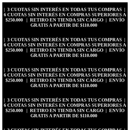
| 3 CUOTAS SIN INTERÉS EN TODAS TUS COMPRAS |
6 CUOTAS SIN INTERÉS EN COMPRAS SUPERIORES A
$250.000 | RETIRO EN TIENDA SIN CARGO | ENVÍO
GRATIS A PARTIR DE $110.000
| 3 CUOTAS SIN INTERÉS EN TODAS TUS COMPRAS |
6 CUOTAS SIN INTERÉS EN COMPRAS SUPERIORES A
$250.000 | RETIRO EN TIENDA SIN CARGO | ENVÍO
GRATIS A PARTIR DE $110.000
| 3 CUOTAS SIN INTERÉS EN TODAS TUS COMPRAS |
6 CUOTAS SIN INTERÉS EN COMPRAS SUPERIORES A
$250.000 | RETIRO EN TIENDA SIN CARGO | ENVÍO
GRATIS A PARTIR DE $110.000
| 3 CUOTAS SIN INTERÉS EN TODAS TUS COMPRAS |
6 CUOTAS SIN INTERÉS EN COMPRAS SUPERIORES A
$250.000 | RETIRO EN TIENDA SIN CARGO | ENVÍO
GRATIS A PARTIR DE $110.000