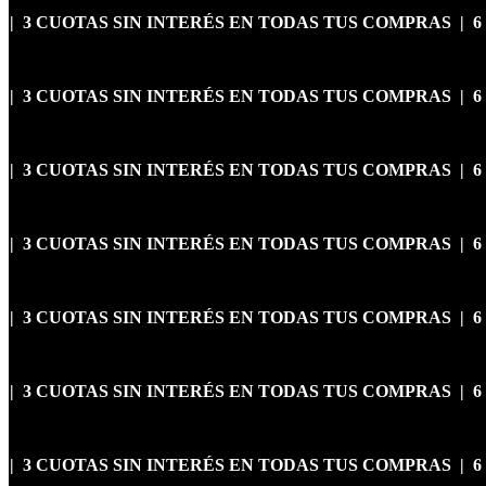
| 3 CUOTAS SIN INTERÉS EN TODAS TUS COMPRAS | 6
| 3 CUOTAS SIN INTERÉS EN TODAS TUS COMPRAS | 6
| 3 CUOTAS SIN INTERÉS EN TODAS TUS COMPRAS | 6
| 3 CUOTAS SIN INTERÉS EN TODAS TUS COMPRAS | 6
| 3 CUOTAS SIN INTERÉS EN TODAS TUS COMPRAS | 6
| 3 CUOTAS SIN INTERÉS EN TODAS TUS COMPRAS | 6
| 3 CUOTAS SIN INTERÉS EN TODAS TUS COMPRAS | 6