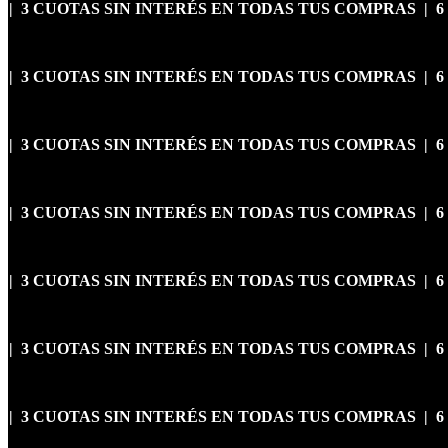
| 3 CUOTAS SIN INTERÉS EN TODAS TUS COMPRAS | 6
| 3 CUOTAS SIN INTERÉS EN TODAS TUS COMPRAS | 6
| 3 CUOTAS SIN INTERÉS EN TODAS TUS COMPRAS | 6
| 3 CUOTAS SIN INTERÉS EN TODAS TUS COMPRAS | 6
| 3 CUOTAS SIN INTERÉS EN TODAS TUS COMPRAS | 6
| 3 CUOTAS SIN INTERÉS EN TODAS TUS COMPRAS | 6
| 3 CUOTAS SIN INTERÉS EN TODAS TUS COMPRAS | 6