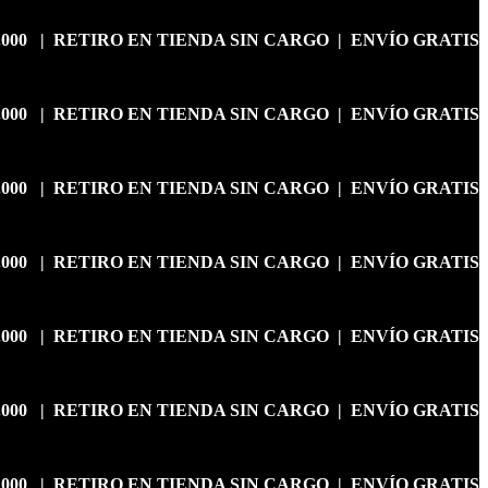
.000 | RETIRO EN TIENDA SIN CARGO | ENVÍO GRATIS
.000 | RETIRO EN TIENDA SIN CARGO | ENVÍO GRATIS
.000 | RETIRO EN TIENDA SIN CARGO | ENVÍO GRATIS
.000 | RETIRO EN TIENDA SIN CARGO | ENVÍO GRATIS
.000 | RETIRO EN TIENDA SIN CARGO | ENVÍO GRATIS
.000 | RETIRO EN TIENDA SIN CARGO | ENVÍO GRATIS
.000 | RETIRO EN TIENDA SIN CARGO | ENVÍO GRATIS