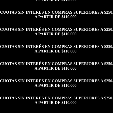
 CUOTAS SIN INTERÉS EN COMPRAS SUPERIORES A $250
A PARTIR DE $110.000
 CUOTAS SIN INTERÉS EN COMPRAS SUPERIORES A $250
A PARTIR DE $110.000
 CUOTAS SIN INTERÉS EN COMPRAS SUPERIORES A $250
A PARTIR DE $110.000
 CUOTAS SIN INTERÉS EN COMPRAS SUPERIORES A $250
A PARTIR DE $110.000
 CUOTAS SIN INTERÉS EN COMPRAS SUPERIORES A $250
A PARTIR DE $110.000
 CUOTAS SIN INTERÉS EN COMPRAS SUPERIORES A $250
A PARTIR DE $110.000