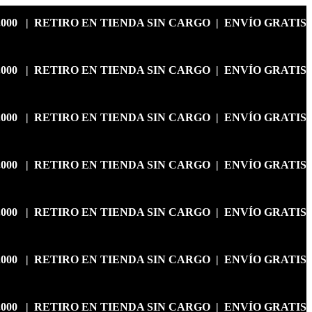
.000 | RETIRO EN TIENDA SIN CARGO | ENVÍO GRATIS
.000 | RETIRO EN TIENDA SIN CARGO | ENVÍO GRATIS
.000 | RETIRO EN TIENDA SIN CARGO | ENVÍO GRATIS
.000 | RETIRO EN TIENDA SIN CARGO | ENVÍO GRATIS
.000 | RETIRO EN TIENDA SIN CARGO | ENVÍO GRATIS
.000 | RETIRO EN TIENDA SIN CARGO | ENVÍO GRATIS
.000 | RETIRO EN TIENDA SIN CARGO | ENVÍO GRATIS