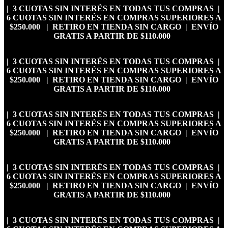
| 3 CUOTAS SIN INTERÉS EN TODAS TUS COMPRAS |
6 CUOTAS SIN INTERÉS EN COMPRAS SUPERIORES A
$250.000 | RETIRO EN TIENDA SIN CARGO | ENVÍO
GRATIS A PARTIR DE $110.000
| 3 CUOTAS SIN INTERÉS EN TODAS TUS COMPRAS |
6 CUOTAS SIN INTERÉS EN COMPRAS SUPERIORES A
$250.000 | RETIRO EN TIENDA SIN CARGO | ENVÍO
GRATIS A PARTIR DE $110.000
| 3 CUOTAS SIN INTERÉS EN TODAS TUS COMPRAS |
6 CUOTAS SIN INTERÉS EN COMPRAS SUPERIORES A
$250.000 | RETIRO EN TIENDA SIN CARGO | ENVÍO
GRATIS A PARTIR DE $110.000
| 3 CUOTAS SIN INTERÉS EN TODAS TUS COMPRAS |
6 CUOTAS SIN INTERÉS EN COMPRAS SUPERIORES A
$250.000 | RETIRO EN TIENDA SIN CARGO | ENVÍO
GRATIS A PARTIR DE $110.000
| 3 CUOTAS SIN INTERÉS EN TODAS TUS COMPRAS |