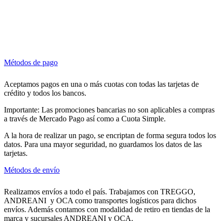
Métodos de pago
Aceptamos pagos en una o más cuotas con todas las tarjetas de
crédito y todos los bancos.
Importante: Las promociones bancarias no son aplicables a compras
a través de Mercado Pago así como a Cuota Simple.
A la hora de realizar un pago, se encriptan de forma segura todos los
datos. Para una mayor seguridad, no guardamos los datos de las
tarjetas.
Métodos de envío
Realizamos envíos a todo el país. Trabajamos con TREGGO,
ANDREANI y OCA como transportes logísticos para dichos
envíos. Además contamos con modalidad de retiro en tiendas de la
marca y sucursales ANDREANI y OCA.