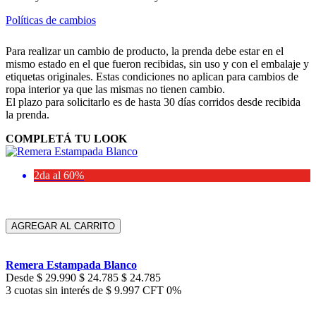
Políticas de cambios
Para realizar un cambio de producto, la prenda debe estar en el
mismo estado en el que fueron recibidas, sin uso y con el embalaje y
etiquetas originales. Estas condiciones no aplican para cambios de
ropa interior ya que las mismas no tienen cambio.
El plazo para solicitarlo es de hasta 30 días corridos desde recibida
la prenda.
COMPLETÁ TU LOOK
2da al 60%
AGREGAR AL CARRITO
Terracota
Remera Estampada Blanco
Desde
$ 29.990
$ 24.785
$ 24.785
3 cuotas sin interés de
$ 9.997
CFT 0%
Terracota