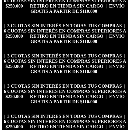
6 CUOTAS SIN INTERÉS EN COMPRAS SUPERIORES A
$250.000 | RETIRO EN TIENDA SIN CARGO | ENVÍO
GRATIS A PARTIR DE $110.000
| 3 CUOTAS SIN INTERÉS EN TODAS TUS COMPRAS |
6 CUOTAS SIN INTERÉS EN COMPRAS SUPERIORES A
$250.000 | RETIRO EN TIENDA SIN CARGO | ENVÍO
GRATIS A PARTIR DE $110.000
| 3 CUOTAS SIN INTERÉS EN TODAS TUS COMPRAS |
6 CUOTAS SIN INTERÉS EN COMPRAS SUPERIORES A
$250.000 | RETIRO EN TIENDA SIN CARGO | ENVÍO
GRATIS A PARTIR DE $110.000
| 3 CUOTAS SIN INTERÉS EN TODAS TUS COMPRAS |
6 CUOTAS SIN INTERÉS EN COMPRAS SUPERIORES A
$250.000 | RETIRO EN TIENDA SIN CARGO | ENVÍO
GRATIS A PARTIR DE $110.000
| 3 CUOTAS SIN INTERÉS EN TODAS TUS COMPRAS |
6 CUOTAS SIN INTERÉS EN COMPRAS SUPERIORES A
$250.000 | RETIRO EN TIENDA SIN CARGO | ENVÍO