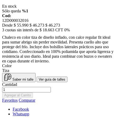
En stock
Sólo queda
%1
Cod:
12D000032016
Desde
$ 55.990
$ 46.273
$ 46.273
3 cuotas sin interés de
$ 18.663
CFT 0%
Chaleco en color tiza de diseño inflado, con calce regular fit ideal
para sumar abrigo sin perder movilidad. Presenta cuello alto que
protege del frío. Incluye dos bolsillos laterales prácticos para uso
cotidiano. Confeccionado en 100% poliamida que aporta ligereza y
resistencia al uso diario. Ideal para combinar con buzos o sweaters
en capas durante el invierno.
Color
Tiza
Saber mi talle
Ver guía de talles
Cantidad
Agregar al Carrito
Favoritos
Comparar
Facebook
Whatsapp