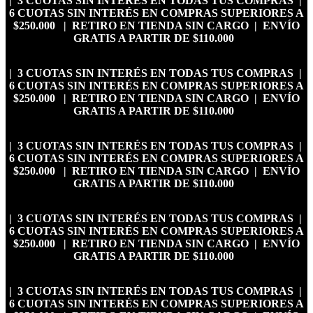
| 3 CUOTAS SIN INTERÉS EN TODAS TUS COMPRAS |
6 CUOTAS SIN INTERÉS EN COMPRAS SUPERIORES A
$250.000 | RETIRO EN TIENDA SIN CARGO | ENVÍO
GRATIS A PARTIR DE $110.000
| 3 CUOTAS SIN INTERÉS EN TODAS TUS COMPRAS |
6 CUOTAS SIN INTERÉS EN COMPRAS SUPERIORES A
$250.000 | RETIRO EN TIENDA SIN CARGO | ENVÍO
GRATIS A PARTIR DE $110.000
| 3 CUOTAS SIN INTERÉS EN TODAS TUS COMPRAS |
6 CUOTAS SIN INTERÉS EN COMPRAS SUPERIORES A
$250.000 | RETIRO EN TIENDA SIN CARGO | ENVÍO
GRATIS A PARTIR DE $110.000
| 3 CUOTAS SIN INTERÉS EN TODAS TUS COMPRAS |
6 CUOTAS SIN INTERÉS EN COMPRAS SUPERIORES A
$250.000 | RETIRO EN TIENDA SIN CARGO | ENVÍO
GRATIS A PARTIR DE $110.000
| 3 CUOTAS SIN INTERÉS EN TODAS TUS COMPRAS |
6 CUOTAS SIN INTERÉS EN COMPRAS SUPERIORES A