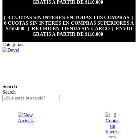
GRATIS A PARTIR DE $110.000
| 3 CUOTAS SIN INTERÉS EN TODAS TUS COMPRAS |
6 CUOTAS SIN INTERÉS EN COMPRAS SUPERIORES A
$250.000 | RETIRO EN TIENDA SIN CARGO | ENVÍO
GRATIS A PARTIR DE $110.000
Categorías
Search
Search