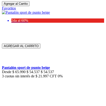
Agregar al Carrito
Favoritos
2da al 60%
AGREGAR AL CARRITO
Azul Marino
Gris Claro
Azulino
Pantalón sport de punto beige
Desde
$ 65.990
$ 54.537
$ 54.537
3 cuotas sin interés de
$ 21.997
CFT 0%
Azul Marino
Gris Claro
Azulino
Azul Marino
Gris Claro