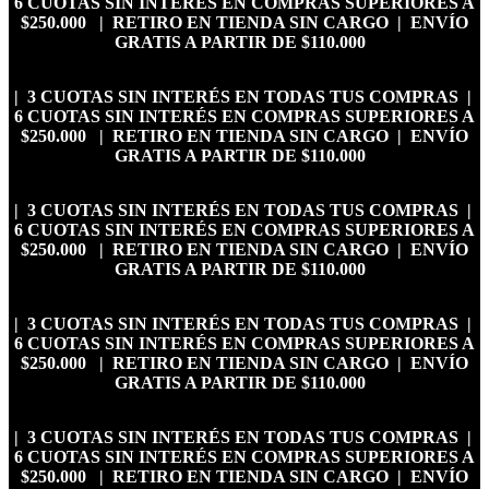
6 CUOTAS SIN INTERÉS EN COMPRAS SUPERIORES A
$250.000 | RETIRO EN TIENDA SIN CARGO | ENVÍO
GRATIS A PARTIR DE $110.000
| 3 CUOTAS SIN INTERÉS EN TODAS TUS COMPRAS |
6 CUOTAS SIN INTERÉS EN COMPRAS SUPERIORES A
$250.000 | RETIRO EN TIENDA SIN CARGO | ENVÍO
GRATIS A PARTIR DE $110.000
| 3 CUOTAS SIN INTERÉS EN TODAS TUS COMPRAS |
6 CUOTAS SIN INTERÉS EN COMPRAS SUPERIORES A
$250.000 | RETIRO EN TIENDA SIN CARGO | ENVÍO
GRATIS A PARTIR DE $110.000
| 3 CUOTAS SIN INTERÉS EN TODAS TUS COMPRAS |
6 CUOTAS SIN INTERÉS EN COMPRAS SUPERIORES A
$250.000 | RETIRO EN TIENDA SIN CARGO | ENVÍO
GRATIS A PARTIR DE $110.000
| 3 CUOTAS SIN INTERÉS EN TODAS TUS COMPRAS |
6 CUOTAS SIN INTERÉS EN COMPRAS SUPERIORES A
$250.000 | RETIRO EN TIENDA SIN CARGO | ENVÍO