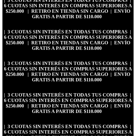
| 3 CUOTAS SIN INTERÉS EN TODAS TUS COMPRAS |
6 CUOTAS SIN INTERÉS EN COMPRAS SUPERIORES A
$250.000 | RETIRO EN TIENDA SIN CARGO | ENVÍO
GRATIS A PARTIR DE $110.000
| 3 CUOTAS SIN INTERÉS EN TODAS TUS COMPRAS |
6 CUOTAS SIN INTERÉS EN COMPRAS SUPERIORES A
$250.000 | RETIRO EN TIENDA SIN CARGO | ENVÍO
GRATIS A PARTIR DE $110.000
| 3 CUOTAS SIN INTERÉS EN TODAS TUS COMPRAS |
6 CUOTAS SIN INTERÉS EN COMPRAS SUPERIORES A
$250.000 | RETIRO EN TIENDA SIN CARGO | ENVÍO
GRATIS A PARTIR DE $110.000
| 3 CUOTAS SIN INTERÉS EN TODAS TUS COMPRAS |
6 CUOTAS SIN INTERÉS EN COMPRAS SUPERIORES A
$250.000 | RETIRO EN TIENDA SIN CARGO | ENVÍO
GRATIS A PARTIR DE $110.000
| 3 CUOTAS SIN INTERÉS EN TODAS TUS COMPRAS |
6 CUOTAS SIN INTERÉS EN COMPRAS SUPERIORES A