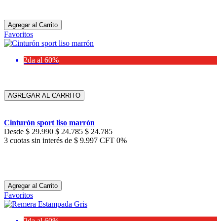
Gris Claro
Agregar al Carrito
Favoritos
2da al 60%
AGREGAR AL CARRITO
Negro
Cinturón sport liso marrón
Desde
$ 29.990
$ 24.785
$ 24.785
3 cuotas sin interés de
$ 9.997
CFT 0%
Negro
Negro
Agregar al Carrito
Favoritos
2da al 60%