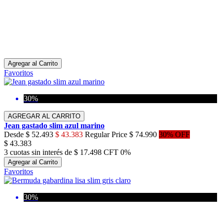
Azul Marino
Gris Claro
Azulino
Azul Marino
Gris Claro
Azulino
Agregar al Carrito
Favoritos
30%
AGREGAR AL CARRITO
Jean gastado slim azul marino
Desde
$ 52.493
$ 43.383
Regular Price
$ 74.990
30% OFF
$ 43.383
3 cuotas sin interés de
$ 17.498
CFT 0%
Agregar al Carrito
Favoritos
30%