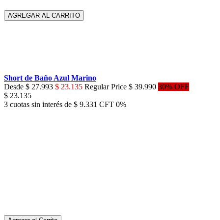
AGREGAR AL CARRITO
Negro
Petroleo
Azul Francia
Verde Claro Melange
Frutilla
Short de Baño Azul Marino
Desde
$ 27.993
$ 23.135
Regular Price
$ 39.990
30% OFF
$ 23.135
3 cuotas sin interés de
$ 9.331
CFT 0%
Negro
Petroleo
Azul Francia
Verde Claro Melange
Frutilla
Negro
Petroleo
Azul Francia
Verde Claro Melange
Frutilla