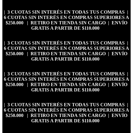
| 3 CUOTAS SIN INTERÉS EN TODAS TUS COMPRAS |
6 CUOTAS SIN INTERÉS EN COMPRAS SUPERIORES A
$250.000 | RETIRO EN TIENDA SIN CARGO | ENVÍO
GRATIS A PARTIR DE $110.000
| 3 CUOTAS SIN INTERÉS EN TODAS TUS COMPRAS |
6 CUOTAS SIN INTERÉS EN COMPRAS SUPERIORES A
$250.000 | RETIRO EN TIENDA SIN CARGO | ENVÍO
GRATIS A PARTIR DE $110.000
| 3 CUOTAS SIN INTERÉS EN TODAS TUS COMPRAS |
6 CUOTAS SIN INTERÉS EN COMPRAS SUPERIORES A
$250.000 | RETIRO EN TIENDA SIN CARGO | ENVÍO
GRATIS A PARTIR DE $110.000
| 3 CUOTAS SIN INTERÉS EN TODAS TUS COMPRAS |
6 CUOTAS SIN INTERÉS EN COMPRAS SUPERIORES A
$250.000 | RETIRO EN TIENDA SIN CARGO | ENVÍO
GRATIS A PARTIR DE $110.000