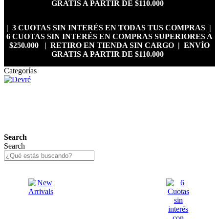
GRATIS A PARTIR DE $110.000
| 3 CUOTAS SIN INTERÉS EN TODAS TUS COMPRAS |
6 CUOTAS SIN INTERÉS EN COMPRAS SUPERIORES A
$250.000 | RETIRO EN TIENDA SIN CARGO | ENVÍO
GRATIS A PARTIR DE $110.000
Categorías
Search
Search