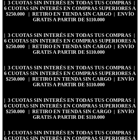
| 3 CUOTAS SIN INTERÉS EN TODAS TUS COMPRAS |
6 CUOTAS SIN INTERÉS EN COMPRAS SUPERIORES A
$250.000 | RETIRO EN TIENDA SIN CARGO | ENVÍO
GRATIS A PARTIR DE $110.000
| 3 CUOTAS SIN INTERÉS EN TODAS TUS COMPRAS |
6 CUOTAS SIN INTERÉS EN COMPRAS SUPERIORES A
$250.000 | RETIRO EN TIENDA SIN CARGO | ENVÍO
GRATIS A PARTIR DE $110.000
| 3 CUOTAS SIN INTERÉS EN TODAS TUS COMPRAS |
6 CUOTAS SIN INTERÉS EN COMPRAS SUPERIORES A
$250.000 | RETIRO EN TIENDA SIN CARGO | ENVÍO
GRATIS A PARTIR DE $110.000
| 3 CUOTAS SIN INTERÉS EN TODAS TUS COMPRAS |
6 CUOTAS SIN INTERÉS EN COMPRAS SUPERIORES A
$250.000 | RETIRO EN TIENDA SIN CARGO | ENVÍO
GRATIS A PARTIR DE $110.000
| 3 CUOTAS SIN INTERÉS EN TODAS TUS COMPRAS |
6 CUOTAS SIN INTERÉS EN COMPRAS SUPERIORES A