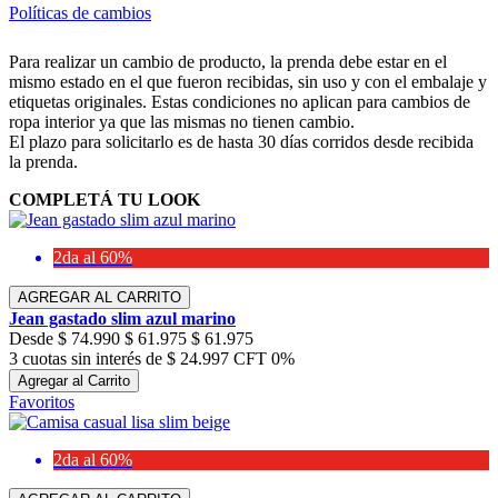
Políticas de cambios
Para realizar un cambio de producto, la prenda debe estar en el
mismo estado en el que fueron recibidas, sin uso y con el embalaje y
etiquetas originales. Estas condiciones no aplican para cambios de
ropa interior ya que las mismas no tienen cambio.
El plazo para solicitarlo es de hasta 30 días corridos desde recibida
la prenda.
COMPLETÁ TU LOOK
2da al 60%
AGREGAR AL CARRITO
Jean gastado slim azul marino
Desde
$ 74.990
$ 61.975
$ 61.975
3 cuotas sin interés de
$ 24.997
CFT 0%
Agregar al Carrito
Favoritos
2da al 60%