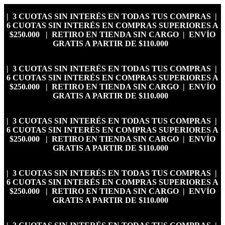
| 3 CUOTAS SIN INTERÉS EN TODAS TUS COMPRAS |
6 CUOTAS SIN INTERÉS EN COMPRAS SUPERIORES A
$250.000 | RETIRO EN TIENDA SIN CARGO | ENVÍO
GRATIS A PARTIR DE $110.000
| 3 CUOTAS SIN INTERÉS EN TODAS TUS COMPRAS |
6 CUOTAS SIN INTERÉS EN COMPRAS SUPERIORES A
$250.000 | RETIRO EN TIENDA SIN CARGO | ENVÍO
GRATIS A PARTIR DE $110.000
| 3 CUOTAS SIN INTERÉS EN TODAS TUS COMPRAS |
6 CUOTAS SIN INTERÉS EN COMPRAS SUPERIORES A
$250.000 | RETIRO EN TIENDA SIN CARGO | ENVÍO
GRATIS A PARTIR DE $110.000
| 3 CUOTAS SIN INTERÉS EN TODAS TUS COMPRAS |
6 CUOTAS SIN INTERÉS EN COMPRAS SUPERIORES A
$250.000 | RETIRO EN TIENDA SIN CARGO | ENVÍO
GRATIS A PARTIR DE $110.000