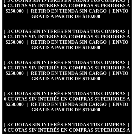
| 3 CUOTAS SIN INTERÉS EN TODAS TUS COMPRAS |
6 CUOTAS SIN INTERÉS EN COMPRAS SUPERIORES A
$250.000 | RETIRO EN TIENDA SIN CARGO | ENVÍO
GRATIS A PARTIR DE $110.000
| 3 CUOTAS SIN INTERÉS EN TODAS TUS COMPRAS |
6 CUOTAS SIN INTERÉS EN COMPRAS SUPERIORES A
$250.000 | RETIRO EN TIENDA SIN CARGO | ENVÍO
GRATIS A PARTIR DE $110.000
| 3 CUOTAS SIN INTERÉS EN TODAS TUS COMPRAS |
6 CUOTAS SIN INTERÉS EN COMPRAS SUPERIORES A
$250.000 | RETIRO EN TIENDA SIN CARGO | ENVÍO
GRATIS A PARTIR DE $110.000
| 3 CUOTAS SIN INTERÉS EN TODAS TUS COMPRAS |
6 CUOTAS SIN INTERÉS EN COMPRAS SUPERIORES A
$250.000 | RETIRO EN TIENDA SIN CARGO | ENVÍO
GRATIS A PARTIR DE $110.000
| 3 CUOTAS SIN INTERÉS EN TODAS TUS COMPRAS |
6 CUOTAS SIN INTERÉS EN COMPRAS SUPERIORES A