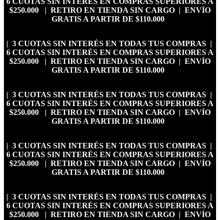
6 CUOTAS SIN INTERÉS EN COMPRAS SUPERIORES A
$250.000 | RETIRO EN TIENDA SIN CARGO | ENVÍO
GRATIS A PARTIR DE $110.000
| 3 CUOTAS SIN INTERÉS EN TODAS TUS COMPRAS |
6 CUOTAS SIN INTERÉS EN COMPRAS SUPERIORES A
$250.000 | RETIRO EN TIENDA SIN CARGO | ENVÍO
GRATIS A PARTIR DE $110.000
| 3 CUOTAS SIN INTERÉS EN TODAS TUS COMPRAS |
6 CUOTAS SIN INTERÉS EN COMPRAS SUPERIORES A
$250.000 | RETIRO EN TIENDA SIN CARGO | ENVÍO
GRATIS A PARTIR DE $110.000
| 3 CUOTAS SIN INTERÉS EN TODAS TUS COMPRAS |
6 CUOTAS SIN INTERÉS EN COMPRAS SUPERIORES A
$250.000 | RETIRO EN TIENDA SIN CARGO | ENVÍO
GRATIS A PARTIR DE $110.000
| 3 CUOTAS SIN INTERÉS EN TODAS TUS COMPRAS |
6 CUOTAS SIN INTERÉS EN COMPRAS SUPERIORES A
$250.000 | RETIRO EN TIENDA SIN CARGO | ENVÍO