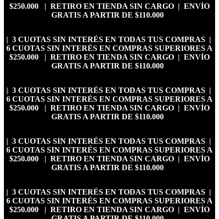
$250.000 | RETIRO EN TIENDA SIN CARGO | ENVÍO
GRATIS A PARTIR DE $110.000
| 3 CUOTAS SIN INTERÉS EN TODAS TUS COMPRAS |
6 CUOTAS SIN INTERÉS EN COMPRAS SUPERIORES A
$250.000 | RETIRO EN TIENDA SIN CARGO | ENVÍO
GRATIS A PARTIR DE $110.000
| 3 CUOTAS SIN INTERÉS EN TODAS TUS COMPRAS |
6 CUOTAS SIN INTERÉS EN COMPRAS SUPERIORES A
$250.000 | RETIRO EN TIENDA SIN CARGO | ENVÍO
GRATIS A PARTIR DE $110.000
| 3 CUOTAS SIN INTERÉS EN TODAS TUS COMPRAS |
6 CUOTAS SIN INTERÉS EN COMPRAS SUPERIORES A
$250.000 | RETIRO EN TIENDA SIN CARGO | ENVÍO
GRATIS A PARTIR DE $110.000
| 3 CUOTAS SIN INTERÉS EN TODAS TUS COMPRAS |
6 CUOTAS SIN INTERÉS EN COMPRAS SUPERIORES A
$250.000 | RETIRO EN TIENDA SIN CARGO | ENVÍO
GRATIS A PARTIR DE $110.000