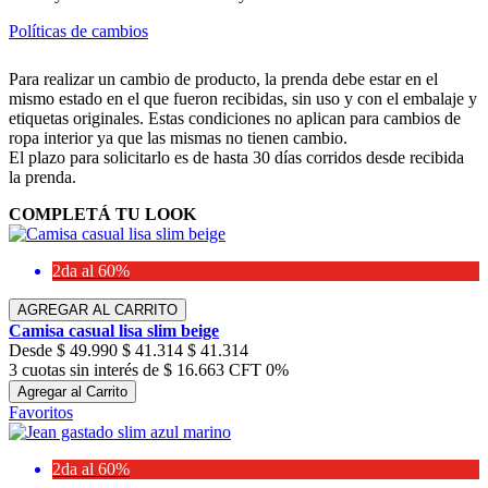
Políticas de cambios
Para realizar un cambio de producto, la prenda debe estar en el
mismo estado en el que fueron recibidas, sin uso y con el embalaje y
etiquetas originales. Estas condiciones no aplican para cambios de
ropa interior ya que las mismas no tienen cambio.
El plazo para solicitarlo es de hasta 30 días corridos desde recibida
la prenda.
COMPLETÁ TU LOOK
2da al 60%
AGREGAR AL CARRITO
Camisa casual lisa slim beige
Desde
$ 49.990
$ 41.314
$ 41.314
3 cuotas sin interés de
$ 16.663
CFT 0%
Agregar al Carrito
Favoritos
2da al 60%