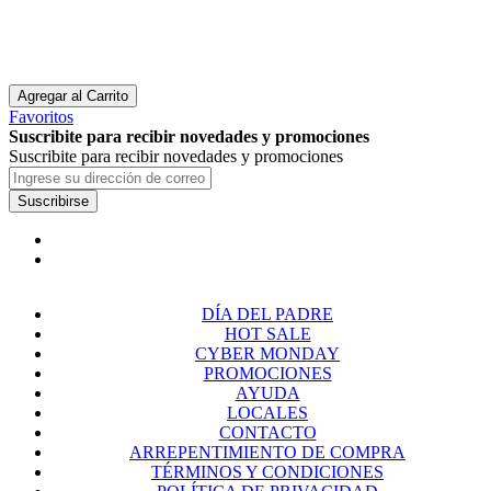
Negro
Marron Oscuro
Tiza
Cemento
Agregar al Carrito
Favoritos
Suscribite para recibir novedades y promociones
Suscribite para recibir novedades y promociones
Suscribirse
DÍA DEL PADRE
HOT SALE
CYBER MONDAY
PROMOCIONES
AYUDA
LOCALES
CONTACTO
ARREPENTIMIENTO DE COMPRA
TÉRMINOS Y CONDICIONES