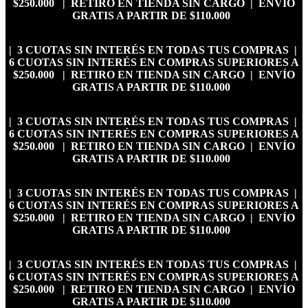
$250.000 | RETIRO EN TIENDA SIN CARGO | ENVÍO
GRATIS A PARTIR DE $110.000
| 3 CUOTAS SIN INTERÉS EN TODAS TUS COMPRAS |
6 CUOTAS SIN INTERÉS EN COMPRAS SUPERIORES A
$250.000 | RETIRO EN TIENDA SIN CARGO | ENVÍO
GRATIS A PARTIR DE $110.000
| 3 CUOTAS SIN INTERÉS EN TODAS TUS COMPRAS |
6 CUOTAS SIN INTERÉS EN COMPRAS SUPERIORES A
$250.000 | RETIRO EN TIENDA SIN CARGO | ENVÍO
GRATIS A PARTIR DE $110.000
| 3 CUOTAS SIN INTERÉS EN TODAS TUS COMPRAS |
6 CUOTAS SIN INTERÉS EN COMPRAS SUPERIORES A
$250.000 | RETIRO EN TIENDA SIN CARGO | ENVÍO
GRATIS A PARTIR DE $110.000
| 3 CUOTAS SIN INTERÉS EN TODAS TUS COMPRAS |
6 CUOTAS SIN INTERÉS EN COMPRAS SUPERIORES A
$250.000 | RETIRO EN TIENDA SIN CARGO | ENVÍO
GRATIS A PARTIR DE $110.000