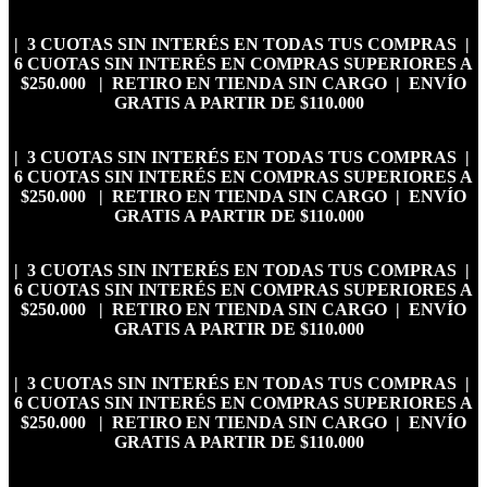
| 3 CUOTAS SIN INTERÉS EN TODAS TUS COMPRAS |
6 CUOTAS SIN INTERÉS EN COMPRAS SUPERIORES A
$250.000 | RETIRO EN TIENDA SIN CARGO | ENVÍO
GRATIS A PARTIR DE $110.000
| 3 CUOTAS SIN INTERÉS EN TODAS TUS COMPRAS |
6 CUOTAS SIN INTERÉS EN COMPRAS SUPERIORES A
$250.000 | RETIRO EN TIENDA SIN CARGO | ENVÍO
GRATIS A PARTIR DE $110.000
| 3 CUOTAS SIN INTERÉS EN TODAS TUS COMPRAS |
6 CUOTAS SIN INTERÉS EN COMPRAS SUPERIORES A
$250.000 | RETIRO EN TIENDA SIN CARGO | ENVÍO
GRATIS A PARTIR DE $110.000
| 3 CUOTAS SIN INTERÉS EN TODAS TUS COMPRAS |
6 CUOTAS SIN INTERÉS EN COMPRAS SUPERIORES A
$250.000 | RETIRO EN TIENDA SIN CARGO | ENVÍO
GRATIS A PARTIR DE $110.000