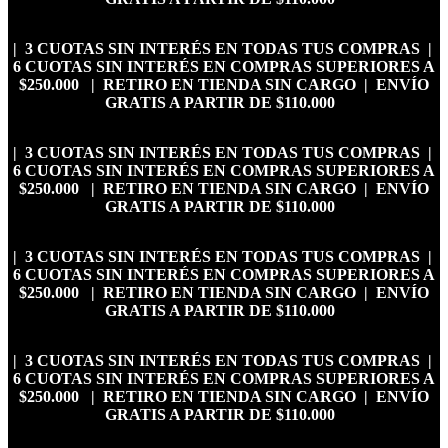
| 3 CUOTAS SIN INTERÉS EN TODAS TUS COMPRAS |
6 CUOTAS SIN INTERÉS EN COMPRAS SUPERIORES A
$250.000 | RETIRO EN TIENDA SIN CARGO | ENVÍO
GRATIS A PARTIR DE $110.000
| 3 CUOTAS SIN INTERÉS EN TODAS TUS COMPRAS |
6 CUOTAS SIN INTERÉS EN COMPRAS SUPERIORES A
$250.000 | RETIRO EN TIENDA SIN CARGO | ENVÍO
GRATIS A PARTIR DE $110.000
| 3 CUOTAS SIN INTERÉS EN TODAS TUS COMPRAS |
6 CUOTAS SIN INTERÉS EN COMPRAS SUPERIORES A
$250.000 | RETIRO EN TIENDA SIN CARGO | ENVÍO
GRATIS A PARTIR DE $110.000
| 3 CUOTAS SIN INTERÉS EN TODAS TUS COMPRAS |
6 CUOTAS SIN INTERÉS EN COMPRAS SUPERIORES A
$250.000 | RETIRO EN TIENDA SIN CARGO | ENVÍO
GRATIS A PARTIR DE $110.000