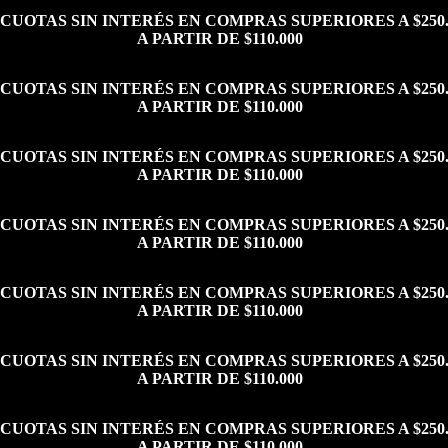
 CUOTAS SIN INTERÉS EN COMPRAS SUPERIORES A $250
A PARTIR DE $110.000
 CUOTAS SIN INTERÉS EN COMPRAS SUPERIORES A $250
A PARTIR DE $110.000
 CUOTAS SIN INTERÉS EN COMPRAS SUPERIORES A $250
A PARTIR DE $110.000
 CUOTAS SIN INTERÉS EN COMPRAS SUPERIORES A $250
A PARTIR DE $110.000
 CUOTAS SIN INTERÉS EN COMPRAS SUPERIORES A $250
A PARTIR DE $110.000
 CUOTAS SIN INTERÉS EN COMPRAS SUPERIORES A $250
A PARTIR DE $110.000
 CUOTAS SIN INTERÉS EN COMPRAS SUPERIORES A $250
A PARTIR DE $110.000