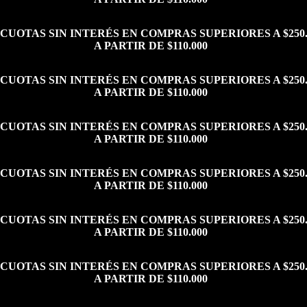
 CUOTAS SIN INTERÉS EN COMPRAS SUPERIORES A $250
A PARTIR DE $110.000
 CUOTAS SIN INTERÉS EN COMPRAS SUPERIORES A $250
A PARTIR DE $110.000
 CUOTAS SIN INTERÉS EN COMPRAS SUPERIORES A $250
A PARTIR DE $110.000
 CUOTAS SIN INTERÉS EN COMPRAS SUPERIORES A $250
A PARTIR DE $110.000
 CUOTAS SIN INTERÉS EN COMPRAS SUPERIORES A $250
A PARTIR DE $110.000
 CUOTAS SIN INTERÉS EN COMPRAS SUPERIORES A $250
A PARTIR DE $110.000