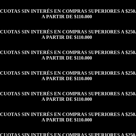
 CUOTAS SIN INTERÉS EN COMPRAS SUPERIORES A $250
A PARTIR DE $110.000
 CUOTAS SIN INTERÉS EN COMPRAS SUPERIORES A $250
A PARTIR DE $110.000
 CUOTAS SIN INTERÉS EN COMPRAS SUPERIORES A $250
A PARTIR DE $110.000
 CUOTAS SIN INTERÉS EN COMPRAS SUPERIORES A $250
A PARTIR DE $110.000
 CUOTAS SIN INTERÉS EN COMPRAS SUPERIORES A $250
A PARTIR DE $110.000
 CUOTAS SIN INTERÉS EN COMPRAS SUPERIORES A $250
A PARTIR DE $110.000
 CUOTAS SIN INTERÉS EN COMPRAS SUPERIORES A $250