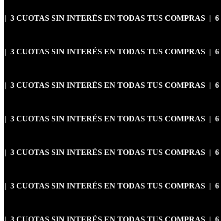
| 3 CUOTAS SIN INTERÉS EN TODAS TUS COMPRAS | 6
| 3 CUOTAS SIN INTERÉS EN TODAS TUS COMPRAS | 6
| 3 CUOTAS SIN INTERÉS EN TODAS TUS COMPRAS | 6
| 3 CUOTAS SIN INTERÉS EN TODAS TUS COMPRAS | 6
| 3 CUOTAS SIN INTERÉS EN TODAS TUS COMPRAS | 6
| 3 CUOTAS SIN INTERÉS EN TODAS TUS COMPRAS | 6
| 3 CUOTAS SIN INTERÉS EN TODAS TUS COMPRAS | 6