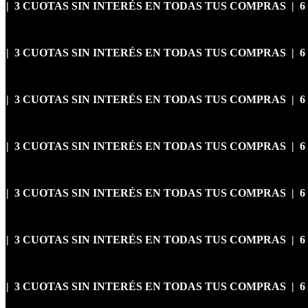
| 3 CUOTAS SIN INTERÉS EN TODAS TUS COMPRAS | 6
| 3 CUOTAS SIN INTERÉS EN TODAS TUS COMPRAS | 6
| 3 CUOTAS SIN INTERÉS EN TODAS TUS COMPRAS | 6
| 3 CUOTAS SIN INTERÉS EN TODAS TUS COMPRAS | 6
| 3 CUOTAS SIN INTERÉS EN TODAS TUS COMPRAS | 6
| 3 CUOTAS SIN INTERÉS EN TODAS TUS COMPRAS | 6
| 3 CUOTAS SIN INTERÉS EN TODAS TUS COMPRAS | 6