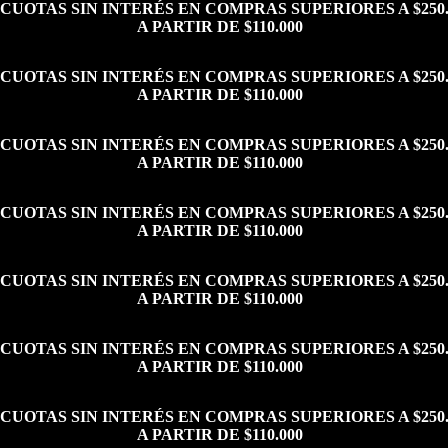
 CUOTAS SIN INTERÉS EN COMPRAS SUPERIORES A $250
A PARTIR DE $110.000
 CUOTAS SIN INTERÉS EN COMPRAS SUPERIORES A $250
A PARTIR DE $110.000
 CUOTAS SIN INTERÉS EN COMPRAS SUPERIORES A $250
A PARTIR DE $110.000
 CUOTAS SIN INTERÉS EN COMPRAS SUPERIORES A $250
A PARTIR DE $110.000
 CUOTAS SIN INTERÉS EN COMPRAS SUPERIORES A $250
A PARTIR DE $110.000
 CUOTAS SIN INTERÉS EN COMPRAS SUPERIORES A $250
A PARTIR DE $110.000
 CUOTAS SIN INTERÉS EN COMPRAS SUPERIORES A $250
A PARTIR DE $110.000