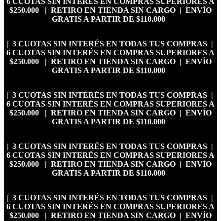
6 CUOTAS SIN INTERÉS EN COMPRAS SUPERIORES A
$250.000 | RETIRO EN TIENDA SIN CARGO | ENVÍO
GRATIS A PARTIR DE $110.000
| 3 CUOTAS SIN INTERÉS EN TODAS TUS COMPRAS |
6 CUOTAS SIN INTERÉS EN COMPRAS SUPERIORES A
$250.000 | RETIRO EN TIENDA SIN CARGO | ENVÍO
GRATIS A PARTIR DE $110.000
| 3 CUOTAS SIN INTERÉS EN TODAS TUS COMPRAS |
6 CUOTAS SIN INTERÉS EN COMPRAS SUPERIORES A
$250.000 | RETIRO EN TIENDA SIN CARGO | ENVÍO
GRATIS A PARTIR DE $110.000
| 3 CUOTAS SIN INTERÉS EN TODAS TUS COMPRAS |
6 CUOTAS SIN INTERÉS EN COMPRAS SUPERIORES A
$250.000 | RETIRO EN TIENDA SIN CARGO | ENVÍO
GRATIS A PARTIR DE $110.000
| 3 CUOTAS SIN INTERÉS EN TODAS TUS COMPRAS |
6 CUOTAS SIN INTERÉS EN COMPRAS SUPERIORES A
$250.000 | RETIRO EN TIENDA SIN CARGO | ENVÍO