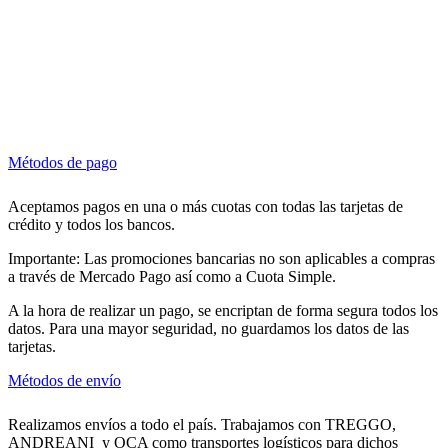
Métodos de pago
Aceptamos pagos en una o más cuotas con todas las tarjetas de
crédito y todos los bancos.
Importante: Las promociones bancarias no son aplicables a compras
a través de Mercado Pago así como a Cuota Simple.
A la hora de realizar un pago, se encriptan de forma segura todos los
datos. Para una mayor seguridad, no guardamos los datos de las
tarjetas.
Métodos de envío
Realizamos envíos a todo el país. Trabajamos con TREGGO,
ANDREANI y OCA como transportes logísticos para dichos