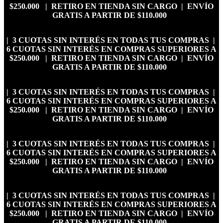
$250.000 | RETIRO EN TIENDA SIN CARGO | ENVÍO
GRATIS A PARTIR DE $110.000
| 3 CUOTAS SIN INTERÉS EN TODAS TUS COMPRAS |
6 CUOTAS SIN INTERÉS EN COMPRAS SUPERIORES A
$250.000 | RETIRO EN TIENDA SIN CARGO | ENVÍO
GRATIS A PARTIR DE $110.000
| 3 CUOTAS SIN INTERÉS EN TODAS TUS COMPRAS |
6 CUOTAS SIN INTERÉS EN COMPRAS SUPERIORES A
$250.000 | RETIRO EN TIENDA SIN CARGO | ENVÍO
GRATIS A PARTIR DE $110.000
| 3 CUOTAS SIN INTERÉS EN TODAS TUS COMPRAS |
6 CUOTAS SIN INTERÉS EN COMPRAS SUPERIORES A
$250.000 | RETIRO EN TIENDA SIN CARGO | ENVÍO
GRATIS A PARTIR DE $110.000
| 3 CUOTAS SIN INTERÉS EN TODAS TUS COMPRAS |
6 CUOTAS SIN INTERÉS EN COMPRAS SUPERIORES A
$250.000 | RETIRO EN TIENDA SIN CARGO | ENVÍO
GRATIS A PARTIR DE $110.000