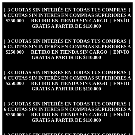
| 3 CUOTAS SIN INTERÉS EN TODAS TUS COMPRAS |
6 CUOTAS SIN INTERÉS EN COMPRAS SUPERIORES A
$250.000 | RETIRO EN TIENDA SIN CARGO | ENVÍO
GRATIS A PARTIR DE $110.000
| 3 CUOTAS SIN INTERÉS EN TODAS TUS COMPRAS |
6 CUOTAS SIN INTERÉS EN COMPRAS SUPERIORES A
$250.000 | RETIRO EN TIENDA SIN CARGO | ENVÍO
GRATIS A PARTIR DE $110.000
| 3 CUOTAS SIN INTERÉS EN TODAS TUS COMPRAS |
6 CUOTAS SIN INTERÉS EN COMPRAS SUPERIORES A
$250.000 | RETIRO EN TIENDA SIN CARGO | ENVÍO
GRATIS A PARTIR DE $110.000
| 3 CUOTAS SIN INTERÉS EN TODAS TUS COMPRAS |
6 CUOTAS SIN INTERÉS EN COMPRAS SUPERIORES A
$250.000 | RETIRO EN TIENDA SIN CARGO | ENVÍO
GRATIS A PARTIR DE $110.000