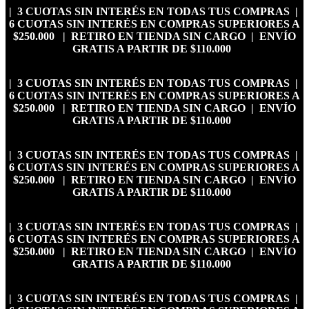
| 3 CUOTAS SIN INTERÉS EN TODAS TUS COMPRAS |
6 CUOTAS SIN INTERÉS EN COMPRAS SUPERIORES A
$250.000 | RETIRO EN TIENDA SIN CARGO | ENVÍO
GRATIS A PARTIR DE $110.000
| 3 CUOTAS SIN INTERÉS EN TODAS TUS COMPRAS |
6 CUOTAS SIN INTERÉS EN COMPRAS SUPERIORES A
$250.000 | RETIRO EN TIENDA SIN CARGO | ENVÍO
GRATIS A PARTIR DE $110.000
| 3 CUOTAS SIN INTERÉS EN TODAS TUS COMPRAS |
6 CUOTAS SIN INTERÉS EN COMPRAS SUPERIORES A
$250.000 | RETIRO EN TIENDA SIN CARGO | ENVÍO
GRATIS A PARTIR DE $110.000
| 3 CUOTAS SIN INTERÉS EN TODAS TUS COMPRAS |
6 CUOTAS SIN INTERÉS EN COMPRAS SUPERIORES A
$250.000 | RETIRO EN TIENDA SIN CARGO | ENVÍO
GRATIS A PARTIR DE $110.000
| 3 CUOTAS SIN INTERÉS EN TODAS TUS COMPRAS |