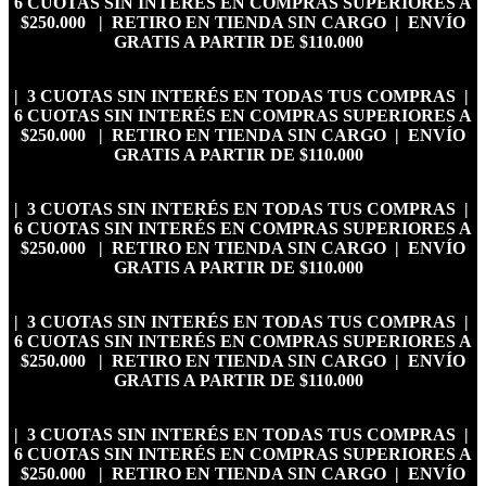
6 CUOTAS SIN INTERÉS EN COMPRAS SUPERIORES A
$250.000 | RETIRO EN TIENDA SIN CARGO | ENVÍO
GRATIS A PARTIR DE $110.000
| 3 CUOTAS SIN INTERÉS EN TODAS TUS COMPRAS |
6 CUOTAS SIN INTERÉS EN COMPRAS SUPERIORES A
$250.000 | RETIRO EN TIENDA SIN CARGO | ENVÍO
GRATIS A PARTIR DE $110.000
| 3 CUOTAS SIN INTERÉS EN TODAS TUS COMPRAS |
6 CUOTAS SIN INTERÉS EN COMPRAS SUPERIORES A
$250.000 | RETIRO EN TIENDA SIN CARGO | ENVÍO
GRATIS A PARTIR DE $110.000
| 3 CUOTAS SIN INTERÉS EN TODAS TUS COMPRAS |
6 CUOTAS SIN INTERÉS EN COMPRAS SUPERIORES A
$250.000 | RETIRO EN TIENDA SIN CARGO | ENVÍO
GRATIS A PARTIR DE $110.000
| 3 CUOTAS SIN INTERÉS EN TODAS TUS COMPRAS |
6 CUOTAS SIN INTERÉS EN COMPRAS SUPERIORES A
$250.000 | RETIRO EN TIENDA SIN CARGO | ENVÍO