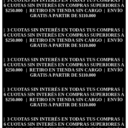
| 3 CUOTAS SIN INTERÉS EN TODAS TUS COMPRAS |
6 CUOTAS SIN INTERÉS EN COMPRAS SUPERIORES A
$250.000 | RETIRO EN TIENDA SIN CARGO | ENVÍO
GRATIS A PARTIR DE $110.000
| 3 CUOTAS SIN INTERÉS EN TODAS TUS COMPRAS |
6 CUOTAS SIN INTERÉS EN COMPRAS SUPERIORES A
$250.000 | RETIRO EN TIENDA SIN CARGO | ENVÍO
GRATIS A PARTIR DE $110.000
| 3 CUOTAS SIN INTERÉS EN TODAS TUS COMPRAS |
6 CUOTAS SIN INTERÉS EN COMPRAS SUPERIORES A
$250.000 | RETIRO EN TIENDA SIN CARGO | ENVÍO
GRATIS A PARTIR DE $110.000
| 3 CUOTAS SIN INTERÉS EN TODAS TUS COMPRAS |
6 CUOTAS SIN INTERÉS EN COMPRAS SUPERIORES A
$250.000 | RETIRO EN TIENDA SIN CARGO | ENVÍO
GRATIS A PARTIR DE $110.000
| 3 CUOTAS SIN INTERÉS EN TODAS TUS COMPRAS |
6 CUOTAS SIN INTERÉS EN COMPRAS SUPERIORES A