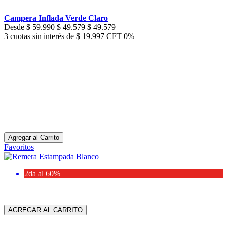
Cemento
Campera Inflada Verde Claro
Desde
$ 59.990
$ 49.579
$ 49.579
3 cuotas sin interés de
$ 19.997
CFT 0%
Negro
Marron Oscuro
Tiza
Cemento
Negro
Marron Oscuro
Tiza
Cemento
Agregar al Carrito
Favoritos
2da al 60%
AGREGAR AL CARRITO