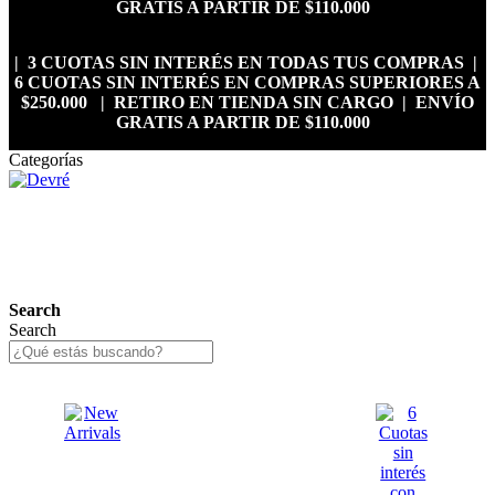
GRATIS A PARTIR DE $110.000
| 3 CUOTAS SIN INTERÉS EN TODAS TUS COMPRAS |
6 CUOTAS SIN INTERÉS EN COMPRAS SUPERIORES A
$250.000 | RETIRO EN TIENDA SIN CARGO | ENVÍO
GRATIS A PARTIR DE $110.000
Categorías
Search
Search