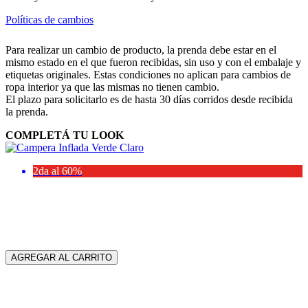
Políticas de cambios
Para realizar un cambio de producto, la prenda debe estar en el
mismo estado en el que fueron recibidas, sin uso y con el embalaje y
etiquetas originales. Estas condiciones no aplican para cambios de
ropa interior ya que las mismas no tienen cambio.
El plazo para solicitarlo es de hasta 30 días corridos desde recibida
la prenda.
COMPLETÁ TU LOOK
2da al 60%
AGREGAR AL CARRITO
Negro
Marron Oscuro
Tiza