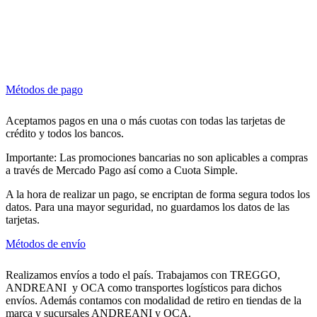
Métodos de pago
Aceptamos pagos en una o más cuotas con todas las tarjetas de
crédito y todos los bancos.
Importante: Las promociones bancarias no son aplicables a compras
a través de Mercado Pago así como a Cuota Simple.
A la hora de realizar un pago, se encriptan de forma segura todos los
datos. Para una mayor seguridad, no guardamos los datos de las
tarjetas.
Métodos de envío
Realizamos envíos a todo el país. Trabajamos con TREGGO,
ANDREANI y OCA como transportes logísticos para dichos
envíos. Además contamos con modalidad de retiro en tiendas de la
marca y sucursales ANDREANI y OCA.