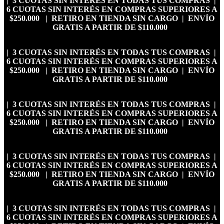
| 3 CUOTAS SIN INTERÉS EN TODAS TUS COMPRAS |
6 CUOTAS SIN INTERÉS EN COMPRAS SUPERIORES A
$250.000 | RETIRO EN TIENDA SIN CARGO | ENVÍO
GRATIS A PARTIR DE $110.000
| 3 CUOTAS SIN INTERÉS EN TODAS TUS COMPRAS |
6 CUOTAS SIN INTERÉS EN COMPRAS SUPERIORES A
$250.000 | RETIRO EN TIENDA SIN CARGO | ENVÍO
GRATIS A PARTIR DE $110.000
| 3 CUOTAS SIN INTERÉS EN TODAS TUS COMPRAS |
6 CUOTAS SIN INTERÉS EN COMPRAS SUPERIORES A
$250.000 | RETIRO EN TIENDA SIN CARGO | ENVÍO
GRATIS A PARTIR DE $110.000
| 3 CUOTAS SIN INTERÉS EN TODAS TUS COMPRAS |
6 CUOTAS SIN INTERÉS EN COMPRAS SUPERIORES A
$250.000 | RETIRO EN TIENDA SIN CARGO | ENVÍO
GRATIS A PARTIR DE $110.000
| 3 CUOTAS SIN INTERÉS EN TODAS TUS COMPRAS |
6 CUOTAS SIN INTERÉS EN COMPRAS SUPERIORES A