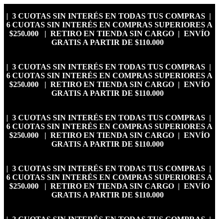
| 3 CUOTAS SIN INTERÉS EN TODAS TUS COMPRAS |
6 CUOTAS SIN INTERÉS EN COMPRAS SUPERIORES A
$250.000 | RETIRO EN TIENDA SIN CARGO | ENVÍO
GRATIS A PARTIR DE $110.000
| 3 CUOTAS SIN INTERÉS EN TODAS TUS COMPRAS |
6 CUOTAS SIN INTERÉS EN COMPRAS SUPERIORES A
$250.000 | RETIRO EN TIENDA SIN CARGO | ENVÍO
GRATIS A PARTIR DE $110.000
| 3 CUOTAS SIN INTERÉS EN TODAS TUS COMPRAS |
6 CUOTAS SIN INTERÉS EN COMPRAS SUPERIORES A
$250.000 | RETIRO EN TIENDA SIN CARGO | ENVÍO
GRATIS A PARTIR DE $110.000
| 3 CUOTAS SIN INTERÉS EN TODAS TUS COMPRAS |
6 CUOTAS SIN INTERÉS EN COMPRAS SUPERIORES A
$250.000 | RETIRO EN TIENDA SIN CARGO | ENVÍO
GRATIS A PARTIR DE $110.000