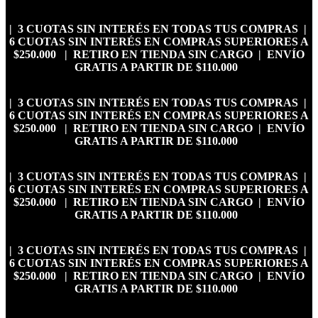
| 3 CUOTAS SIN INTERÉS EN TODAS TUS COMPRAS |
6 CUOTAS SIN INTERÉS EN COMPRAS SUPERIORES A
$250.000 | RETIRO EN TIENDA SIN CARGO | ENVÍO
GRATIS A PARTIR DE $110.000
| 3 CUOTAS SIN INTERÉS EN TODAS TUS COMPRAS |
6 CUOTAS SIN INTERÉS EN COMPRAS SUPERIORES A
$250.000 | RETIRO EN TIENDA SIN CARGO | ENVÍO
GRATIS A PARTIR DE $110.000
| 3 CUOTAS SIN INTERÉS EN TODAS TUS COMPRAS |
6 CUOTAS SIN INTERÉS EN COMPRAS SUPERIORES A
$250.000 | RETIRO EN TIENDA SIN CARGO | ENVÍO
GRATIS A PARTIR DE $110.000
| 3 CUOTAS SIN INTERÉS EN TODAS TUS COMPRAS |
6 CUOTAS SIN INTERÉS EN COMPRAS SUPERIORES A
$250.000 | RETIRO EN TIENDA SIN CARGO | ENVÍO
GRATIS A PARTIR DE $110.000