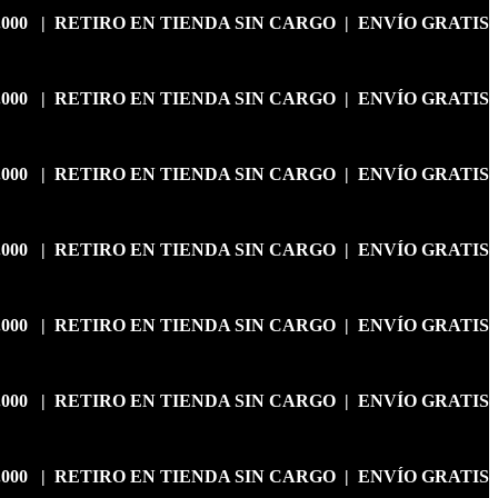
.000 | RETIRO EN TIENDA SIN CARGO | ENVÍO GRATIS
.000 | RETIRO EN TIENDA SIN CARGO | ENVÍO GRATIS
.000 | RETIRO EN TIENDA SIN CARGO | ENVÍO GRATIS
.000 | RETIRO EN TIENDA SIN CARGO | ENVÍO GRATIS
.000 | RETIRO EN TIENDA SIN CARGO | ENVÍO GRATIS
.000 | RETIRO EN TIENDA SIN CARGO | ENVÍO GRATIS
.000 | RETIRO EN TIENDA SIN CARGO | ENVÍO GRATIS