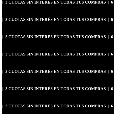
| 3 CUOTAS SIN INTERÉS EN TODAS TUS COMPRAS | 6
| 3 CUOTAS SIN INTERÉS EN TODAS TUS COMPRAS | 6
| 3 CUOTAS SIN INTERÉS EN TODAS TUS COMPRAS | 6
| 3 CUOTAS SIN INTERÉS EN TODAS TUS COMPRAS | 6
| 3 CUOTAS SIN INTERÉS EN TODAS TUS COMPRAS | 6
| 3 CUOTAS SIN INTERÉS EN TODAS TUS COMPRAS | 6
| 3 CUOTAS SIN INTERÉS EN TODAS TUS COMPRAS | 6