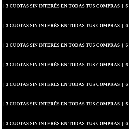
| 3 CUOTAS SIN INTERÉS EN TODAS TUS COMPRAS | 6
| 3 CUOTAS SIN INTERÉS EN TODAS TUS COMPRAS | 6
| 3 CUOTAS SIN INTERÉS EN TODAS TUS COMPRAS | 6
| 3 CUOTAS SIN INTERÉS EN TODAS TUS COMPRAS | 6
| 3 CUOTAS SIN INTERÉS EN TODAS TUS COMPRAS | 6
| 3 CUOTAS SIN INTERÉS EN TODAS TUS COMPRAS | 6
| 3 CUOTAS SIN INTERÉS EN TODAS TUS COMPRAS | 6