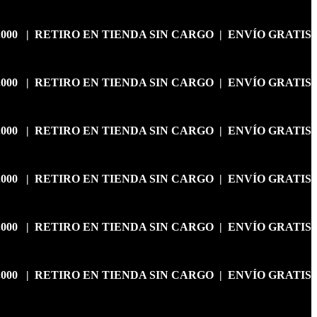
.000 | RETIRO EN TIENDA SIN CARGO | ENVÍO GRATIS
.000 | RETIRO EN TIENDA SIN CARGO | ENVÍO GRATIS
.000 | RETIRO EN TIENDA SIN CARGO | ENVÍO GRATIS
.000 | RETIRO EN TIENDA SIN CARGO | ENVÍO GRATIS
.000 | RETIRO EN TIENDA SIN CARGO | ENVÍO GRATIS
.000 | RETIRO EN TIENDA SIN CARGO | ENVÍO GRATIS