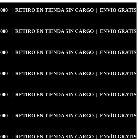
.000 | RETIRO EN TIENDA SIN CARGO | ENVÍO GRATIS
.000 | RETIRO EN TIENDA SIN CARGO | ENVÍO GRATIS
.000 | RETIRO EN TIENDA SIN CARGO | ENVÍO GRATIS
.000 | RETIRO EN TIENDA SIN CARGO | ENVÍO GRATIS
.000 | RETIRO EN TIENDA SIN CARGO | ENVÍO GRATIS
.000 | RETIRO EN TIENDA SIN CARGO | ENVÍO GRATIS
.000 | RETIRO EN TIENDA SIN CARGO | ENVÍO GRATIS