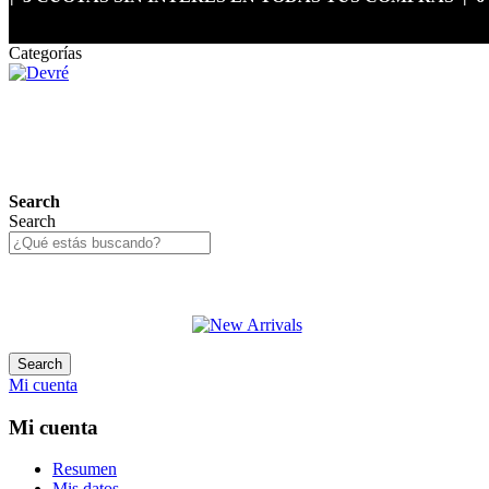
Categorías
Search
Search
Search
Mi cuenta
Mi cuenta
Resumen
Mis datos