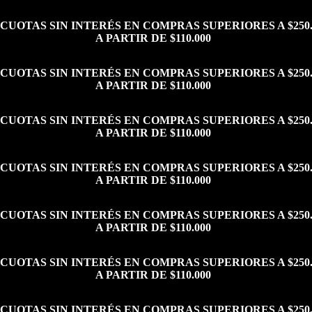
 CUOTAS SIN INTERÉS EN COMPRAS SUPERIORES A $250
A PARTIR DE $110.000
 CUOTAS SIN INTERÉS EN COMPRAS SUPERIORES A $250
A PARTIR DE $110.000
 CUOTAS SIN INTERÉS EN COMPRAS SUPERIORES A $250
A PARTIR DE $110.000
 CUOTAS SIN INTERÉS EN COMPRAS SUPERIORES A $250
A PARTIR DE $110.000
 CUOTAS SIN INTERÉS EN COMPRAS SUPERIORES A $250
A PARTIR DE $110.000
 CUOTAS SIN INTERÉS EN COMPRAS SUPERIORES A $250
A PARTIR DE $110.000
 CUOTAS SIN INTERÉS EN COMPRAS SUPERIORES A $250