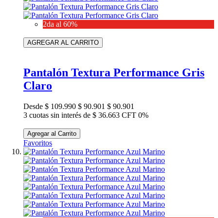
2da al 60%
AGREGAR AL CARRITO
Pantalón Textura Performance Gris
Claro
Desde
$ 109.990
$ 90.901
$ 90.901
3 cuotas sin interés de
$ 36.663
CFT 0%
Agregar al Carrito
Favoritos