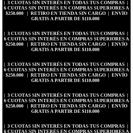
| 3 CUOTAS SIN INTERÉS EN TODAS TUS COMPRAS |
6 CUOTAS SIN INTERÉS EN COMPRAS SUPERIORES A
$250.000 | RETIRO EN TIENDA SIN CARGO | ENVÍO
GRATIS A PARTIR DE $110.000
| 3 CUOTAS SIN INTERÉS EN TODAS TUS COMPRAS |
6 CUOTAS SIN INTERÉS EN COMPRAS SUPERIORES A
$250.000 | RETIRO EN TIENDA SIN CARGO | ENVÍO
GRATIS A PARTIR DE $110.000
| 3 CUOTAS SIN INTERÉS EN TODAS TUS COMPRAS |
6 CUOTAS SIN INTERÉS EN COMPRAS SUPERIORES A
$250.000 | RETIRO EN TIENDA SIN CARGO | ENVÍO
GRATIS A PARTIR DE $110.000
| 3 CUOTAS SIN INTERÉS EN TODAS TUS COMPRAS |
6 CUOTAS SIN INTERÉS EN COMPRAS SUPERIORES A
$250.000 | RETIRO EN TIENDA SIN CARGO | ENVÍO
GRATIS A PARTIR DE $110.000
| 3 CUOTAS SIN INTERÉS EN TODAS TUS COMPRAS |
6 CUOTAS SIN INTERÉS EN COMPRAS SUPERIORES A