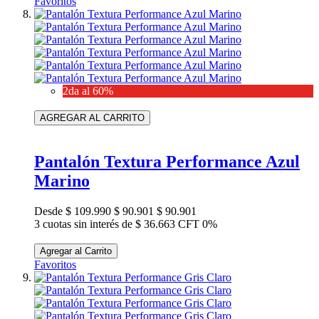
Favoritos
2da al 60%
AGREGAR AL CARRITO
Pantalón Textura Performance Azul
Marino
Desde
$ 109.990
$ 90.901
$ 90.901
3 cuotas sin interés de
$ 36.663
CFT 0%
Agregar al Carrito
Favoritos