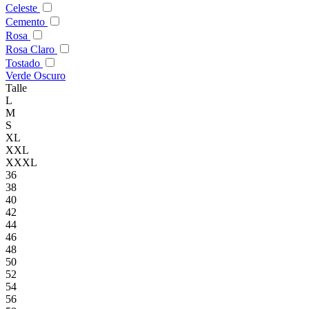
Celeste
Cemento
Rosa
Rosa Claro
Tostado
Verde Oscuro
Talle
L
M
S
XL
XXL
XXXL
36
38
40
42
44
46
48
50
52
54
56