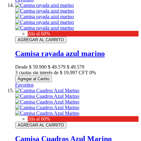
2da al 60%
AGREGAR AL CARRITO
Camisa rayada azul marino
Desde
$ 59.990
$ 49.579
$ 49.579
3 cuotas sin interés de
$ 19.997
CFT 0%
Agregar al Carrito
Favoritos
2da al 60%
AGREGAR AL CARRITO
Camisa Cuadros Azul Marino