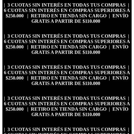
| 3 CUOTAS SIN INTERÉS EN TODAS TUS COMPRAS |
6 CUOTAS SIN INTERÉS EN COMPRAS SUPERIORES A
$250.000 | RETIRO EN TIENDA SIN CARGO | ENVÍO
GRATIS A PARTIR DE $110.000
| 3 CUOTAS SIN INTERÉS EN TODAS TUS COMPRAS |
6 CUOTAS SIN INTERÉS EN COMPRAS SUPERIORES A
$250.000 | RETIRO EN TIENDA SIN CARGO | ENVÍO
GRATIS A PARTIR DE $110.000
| 3 CUOTAS SIN INTERÉS EN TODAS TUS COMPRAS |
6 CUOTAS SIN INTERÉS EN COMPRAS SUPERIORES A
$250.000 | RETIRO EN TIENDA SIN CARGO | ENVÍO
GRATIS A PARTIR DE $110.000
| 3 CUOTAS SIN INTERÉS EN TODAS TUS COMPRAS |
6 CUOTAS SIN INTERÉS EN COMPRAS SUPERIORES A
$250.000 | RETIRO EN TIENDA SIN CARGO | ENVÍO
GRATIS A PARTIR DE $110.000
| 3 CUOTAS SIN INTERÉS EN TODAS TUS COMPRAS |