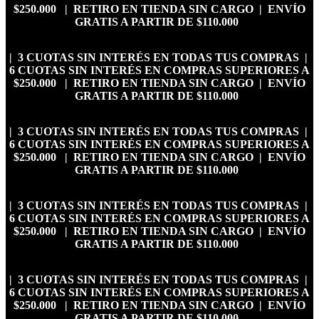
$250.000 | RETIRO EN TIENDA SIN CARGO | ENVÍO
GRATIS A PARTIR DE $110.000
| 3 CUOTAS SIN INTERÉS EN TODAS TUS COMPRAS |
6 CUOTAS SIN INTERÉS EN COMPRAS SUPERIORES A
$250.000 | RETIRO EN TIENDA SIN CARGO | ENVÍO
GRATIS A PARTIR DE $110.000
| 3 CUOTAS SIN INTERÉS EN TODAS TUS COMPRAS |
6 CUOTAS SIN INTERÉS EN COMPRAS SUPERIORES A
$250.000 | RETIRO EN TIENDA SIN CARGO | ENVÍO
GRATIS A PARTIR DE $110.000
| 3 CUOTAS SIN INTERÉS EN TODAS TUS COMPRAS |
6 CUOTAS SIN INTERÉS EN COMPRAS SUPERIORES A
$250.000 | RETIRO EN TIENDA SIN CARGO | ENVÍO
GRATIS A PARTIR DE $110.000
| 3 CUOTAS SIN INTERÉS EN TODAS TUS COMPRAS |
6 CUOTAS SIN INTERÉS EN COMPRAS SUPERIORES A
$250.000 | RETIRO EN TIENDA SIN CARGO | ENVÍO
GRATIS A PARTIR DE $110.000