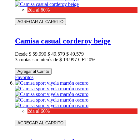
2da al 60%
AGREGAR AL CARRITO
Camisa casual corderoy beige
Desde
$ 59.990
$ 49.579
$ 49.579
3 cuotas sin interés de
$ 19.997
CFT 0%
Agregar al Carrito
Favoritos
2da al 60%
AGREGAR AL CARRITO