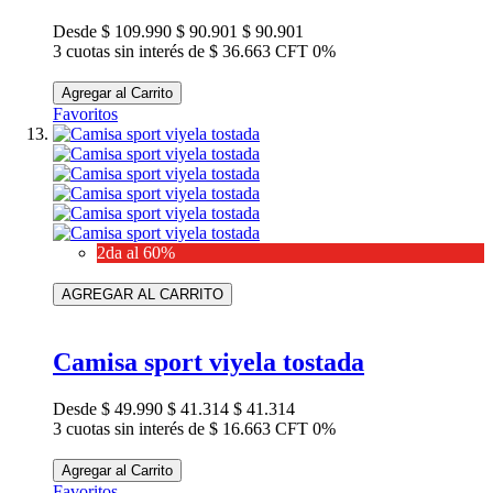
Desde
$ 109.990
$ 90.901
$ 90.901
3 cuotas sin interés de
$ 36.663
CFT 0%
Agregar al Carrito
Favoritos
2da al 60%
AGREGAR AL CARRITO
Camisa sport viyela tostada
Desde
$ 49.990
$ 41.314
$ 41.314
3 cuotas sin interés de
$ 16.663
CFT 0%
Agregar al Carrito
Favoritos