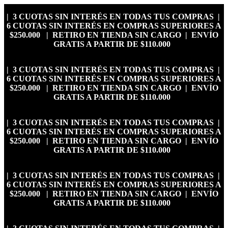
| 3 CUOTAS SIN INTERÉS EN TODAS TUS COMPRAS |
6 CUOTAS SIN INTERÉS EN COMPRAS SUPERIORES A
$250.000 | RETIRO EN TIENDA SIN CARGO | ENVÍO
GRATIS A PARTIR DE $110.000
| 3 CUOTAS SIN INTERÉS EN TODAS TUS COMPRAS |
6 CUOTAS SIN INTERÉS EN COMPRAS SUPERIORES A
$250.000 | RETIRO EN TIENDA SIN CARGO | ENVÍO
GRATIS A PARTIR DE $110.000
| 3 CUOTAS SIN INTERÉS EN TODAS TUS COMPRAS |
6 CUOTAS SIN INTERÉS EN COMPRAS SUPERIORES A
$250.000 | RETIRO EN TIENDA SIN CARGO | ENVÍO
GRATIS A PARTIR DE $110.000
| 3 CUOTAS SIN INTERÉS EN TODAS TUS COMPRAS |
6 CUOTAS SIN INTERÉS EN COMPRAS SUPERIORES A
$250.000 | RETIRO EN TIENDA SIN CARGO | ENVÍO
GRATIS A PARTIR DE $110.000