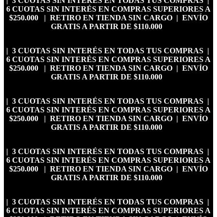
| 3 CUOTAS SIN INTERÉS EN TODAS TUS COMPRAS |
6 CUOTAS SIN INTERÉS EN COMPRAS SUPERIORES A
$250.000 | RETIRO EN TIENDA SIN CARGO | ENVÍO
GRATIS A PARTIR DE $110.000
| 3 CUOTAS SIN INTERÉS EN TODAS TUS COMPRAS |
6 CUOTAS SIN INTERÉS EN COMPRAS SUPERIORES A
$250.000 | RETIRO EN TIENDA SIN CARGO | ENVÍO
GRATIS A PARTIR DE $110.000
| 3 CUOTAS SIN INTERÉS EN TODAS TUS COMPRAS |
6 CUOTAS SIN INTERÉS EN COMPRAS SUPERIORES A
$250.000 | RETIRO EN TIENDA SIN CARGO | ENVÍO
GRATIS A PARTIR DE $110.000
| 3 CUOTAS SIN INTERÉS EN TODAS TUS COMPRAS |
6 CUOTAS SIN INTERÉS EN COMPRAS SUPERIORES A
$250.000 | RETIRO EN TIENDA SIN CARGO | ENVÍO
GRATIS A PARTIR DE $110.000
| 3 CUOTAS SIN INTERÉS EN TODAS TUS COMPRAS |
6 CUOTAS SIN INTERÉS EN COMPRAS SUPERIORES A