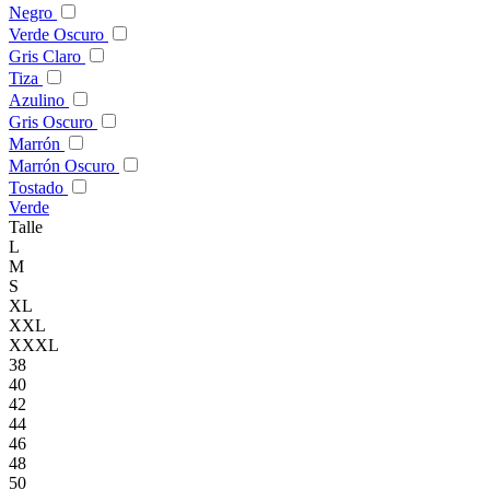
Negro
Verde Oscuro
Gris Claro
Tiza
Azulino
Gris Oscuro
Marrón
Marrón Oscuro
Tostado
Verde
Talle
L
M
S
XL
XXL
XXXL
38
40
42
44
46
48
50