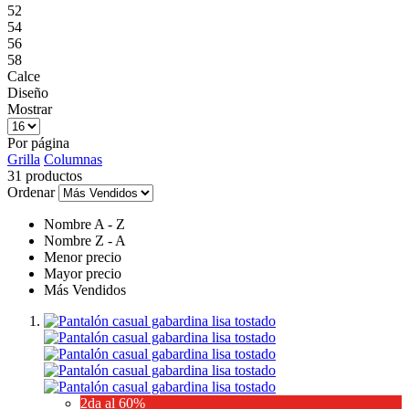
52
54
56
58
Calce
Diseño
Mostrar
Por página
Grilla
Columnas
31 productos
Ordenar
Nombre A - Z
Nombre Z - A
Menor precio
Mayor precio
Más Vendidos
2da al 60%