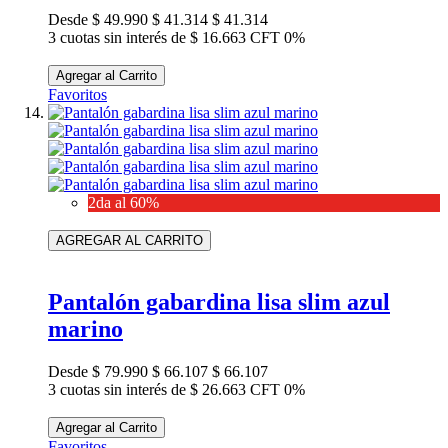
Desde
$ 49.990
$ 41.314
$ 41.314
3 cuotas sin interés de
$ 16.663
CFT 0%
Agregar al Carrito
Favoritos
2da al 60%
AGREGAR AL CARRITO
Pantalón gabardina lisa slim azul
marino
Desde
$ 79.990
$ 66.107
$ 66.107
3 cuotas sin interés de
$ 26.663
CFT 0%
Agregar al Carrito
Favoritos