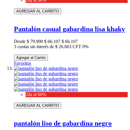
2da al 60%
AGREGAR AL CARRITO
Pantalón casual gabardina lisa khaky
Desde
$ 79.990
$ 66.107
$ 66.107
3 cuotas sin interés de
$ 26.663
CFT 0%
Agregar al Carrito
Favoritos
2da al 60%
AGREGAR AL CARRITO
pantalón liso de gabardina negro