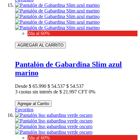
2da al 60%
AGREGAR AL CARRITO
Pantalón de Gabardina Slim azul
marino
Desde
$ 65.990
$ 54.537
$ 54.537
3 cuotas sin interés de
$ 21.997
CFT 0%
Agregar al Carrito
Favoritos
2da al 60%