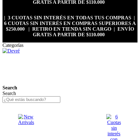
GRATIS A PARTIR DE $110.000
| 3 CUOTAS SIN INTERÉS EN TODAS TUS COMPRAS |
6 CUOTAS SIN INTERÉS EN COMPRAS SUPERIORES A
$250.000 | RETIRO EN TIENDA SIN CARGO | ENVÍO
GRATIS A PARTIR DE $110.000
Categorías
Search
Search