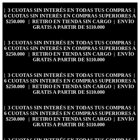
| 3 CUOTAS SIN INTERÉS EN TODAS TUS COMPRAS |
6 CUOTAS SIN INTERÉS EN COMPRAS SUPERIORES A
$250.000 | RETIRO EN TIENDA SIN CARGO | ENVÍO
GRATIS A PARTIR DE $110.000
| 3 CUOTAS SIN INTERÉS EN TODAS TUS COMPRAS |
6 CUOTAS SIN INTERÉS EN COMPRAS SUPERIORES A
$250.000 | RETIRO EN TIENDA SIN CARGO | ENVÍO
GRATIS A PARTIR DE $110.000
| 3 CUOTAS SIN INTERÉS EN TODAS TUS COMPRAS |
6 CUOTAS SIN INTERÉS EN COMPRAS SUPERIORES A
$250.000 | RETIRO EN TIENDA SIN CARGO | ENVÍO
GRATIS A PARTIR DE $110.000
| 3 CUOTAS SIN INTERÉS EN TODAS TUS COMPRAS |
6 CUOTAS SIN INTERÉS EN COMPRAS SUPERIORES A
$250.000 | RETIRO EN TIENDA SIN CARGO | ENVÍO
GRATIS A PARTIR DE $110.000