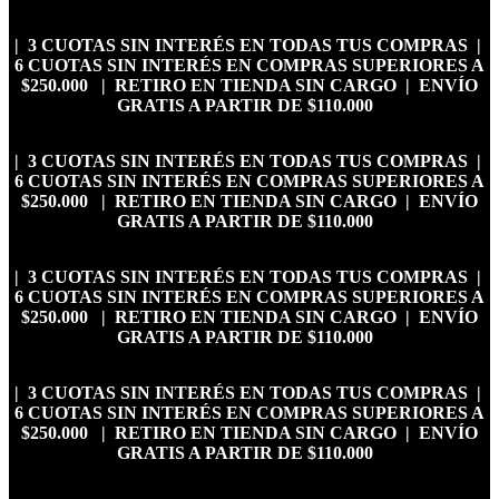
| 3 CUOTAS SIN INTERÉS EN TODAS TUS COMPRAS |
6 CUOTAS SIN INTERÉS EN COMPRAS SUPERIORES A
$250.000 | RETIRO EN TIENDA SIN CARGO | ENVÍO
GRATIS A PARTIR DE $110.000
| 3 CUOTAS SIN INTERÉS EN TODAS TUS COMPRAS |
6 CUOTAS SIN INTERÉS EN COMPRAS SUPERIORES A
$250.000 | RETIRO EN TIENDA SIN CARGO | ENVÍO
GRATIS A PARTIR DE $110.000
| 3 CUOTAS SIN INTERÉS EN TODAS TUS COMPRAS |
6 CUOTAS SIN INTERÉS EN COMPRAS SUPERIORES A
$250.000 | RETIRO EN TIENDA SIN CARGO | ENVÍO
GRATIS A PARTIR DE $110.000
| 3 CUOTAS SIN INTERÉS EN TODAS TUS COMPRAS |
6 CUOTAS SIN INTERÉS EN COMPRAS SUPERIORES A
$250.000 | RETIRO EN TIENDA SIN CARGO | ENVÍO
GRATIS A PARTIR DE $110.000