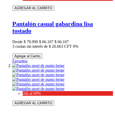
AGREGAR AL CARRITO
Pantalón casual gabardina lisa
tostado
Desde
$ 79.990
$ 66.107
$ 66.107
3 cuotas sin interés de
$ 26.663
CFT 0%
Agregar al Carrito
Favoritos
2da al 60%
AGREGAR AL CARRITO