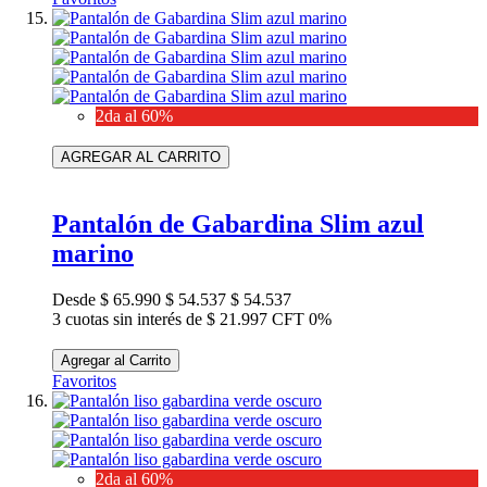
2da al 60%
AGREGAR AL CARRITO
Pantalón de Gabardina Slim azul
marino
Desde
$ 65.990
$ 54.537
$ 54.537
3 cuotas sin interés de
$ 21.997
CFT 0%
Agregar al Carrito
Favoritos
2da al 60%