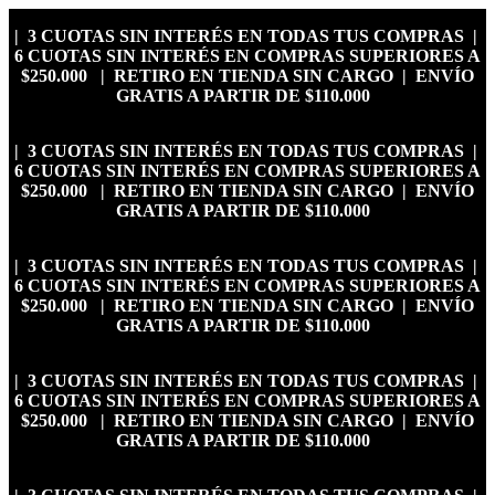
| 3 CUOTAS SIN INTERÉS EN TODAS TUS COMPRAS |
6 CUOTAS SIN INTERÉS EN COMPRAS SUPERIORES A
$250.000 | RETIRO EN TIENDA SIN CARGO | ENVÍO
GRATIS A PARTIR DE $110.000
| 3 CUOTAS SIN INTERÉS EN TODAS TUS COMPRAS |
6 CUOTAS SIN INTERÉS EN COMPRAS SUPERIORES A
$250.000 | RETIRO EN TIENDA SIN CARGO | ENVÍO
GRATIS A PARTIR DE $110.000
| 3 CUOTAS SIN INTERÉS EN TODAS TUS COMPRAS |
6 CUOTAS SIN INTERÉS EN COMPRAS SUPERIORES A
$250.000 | RETIRO EN TIENDA SIN CARGO | ENVÍO
GRATIS A PARTIR DE $110.000
| 3 CUOTAS SIN INTERÉS EN TODAS TUS COMPRAS |
6 CUOTAS SIN INTERÉS EN COMPRAS SUPERIORES A
$250.000 | RETIRO EN TIENDA SIN CARGO | ENVÍO
GRATIS A PARTIR DE $110.000