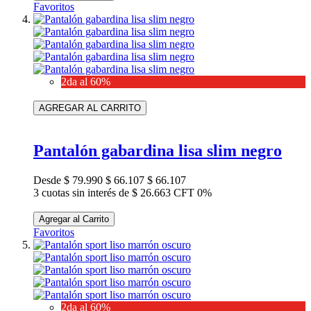
Favoritos
2da al 60%
AGREGAR AL CARRITO
Pantalón gabardina lisa slim negro
Desde
$ 79.990
$ 66.107
$ 66.107
3 cuotas sin interés de
$ 26.663
CFT 0%
Agregar al Carrito
Favoritos
2da al 60%