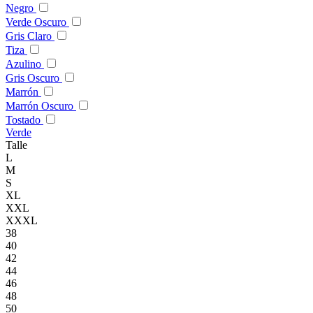
Negro
Verde Oscuro
Gris Claro
Tiza
Azulino
Gris Oscuro
Marrón
Marrón Oscuro
Tostado
Verde
Talle
L
M
S
XL
XXL
XXXL
38
40
42
44
46
48
50