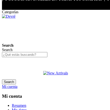
Categorías
Search
Search
Search
Mi cuenta
Mi cuenta
Resumen
Mis datos