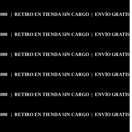
.000 | RETIRO EN TIENDA SIN CARGO | ENVÍO GRATIS
.000 | RETIRO EN TIENDA SIN CARGO | ENVÍO GRATIS
.000 | RETIRO EN TIENDA SIN CARGO | ENVÍO GRATIS
.000 | RETIRO EN TIENDA SIN CARGO | ENVÍO GRATIS
.000 | RETIRO EN TIENDA SIN CARGO | ENVÍO GRATIS
.000 | RETIRO EN TIENDA SIN CARGO | ENVÍO GRATIS