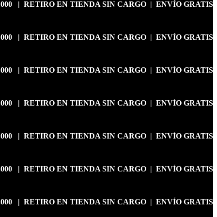
.000 | RETIRO EN TIENDA SIN CARGO | ENVÍO GRATIS
.000 | RETIRO EN TIENDA SIN CARGO | ENVÍO GRATIS
.000 | RETIRO EN TIENDA SIN CARGO | ENVÍO GRATIS
.000 | RETIRO EN TIENDA SIN CARGO | ENVÍO GRATIS
.000 | RETIRO EN TIENDA SIN CARGO | ENVÍO GRATIS
.000 | RETIRO EN TIENDA SIN CARGO | ENVÍO GRATIS
.000 | RETIRO EN TIENDA SIN CARGO | ENVÍO GRATIS