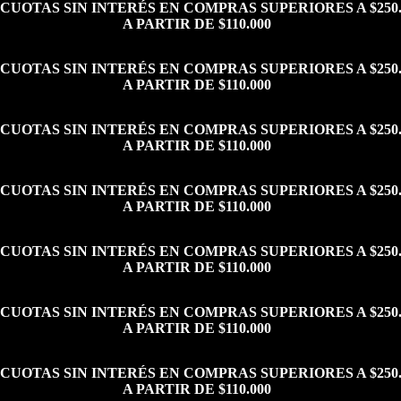
 CUOTAS SIN INTERÉS EN COMPRAS SUPERIORES A $250
A PARTIR DE $110.000
 CUOTAS SIN INTERÉS EN COMPRAS SUPERIORES A $250
A PARTIR DE $110.000
 CUOTAS SIN INTERÉS EN COMPRAS SUPERIORES A $250
A PARTIR DE $110.000
 CUOTAS SIN INTERÉS EN COMPRAS SUPERIORES A $250
A PARTIR DE $110.000
 CUOTAS SIN INTERÉS EN COMPRAS SUPERIORES A $250
A PARTIR DE $110.000
 CUOTAS SIN INTERÉS EN COMPRAS SUPERIORES A $250
A PARTIR DE $110.000
 CUOTAS SIN INTERÉS EN COMPRAS SUPERIORES A $250
A PARTIR DE $110.000