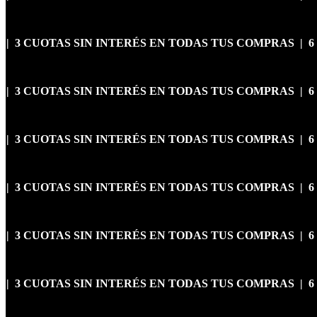
| 3 CUOTAS SIN INTERÉS EN TODAS TUS COMPRAS | 6
| 3 CUOTAS SIN INTERÉS EN TODAS TUS COMPRAS | 6
| 3 CUOTAS SIN INTERÉS EN TODAS TUS COMPRAS | 6
| 3 CUOTAS SIN INTERÉS EN TODAS TUS COMPRAS | 6
| 3 CUOTAS SIN INTERÉS EN TODAS TUS COMPRAS | 6
| 3 CUOTAS SIN INTERÉS EN TODAS TUS COMPRAS | 6