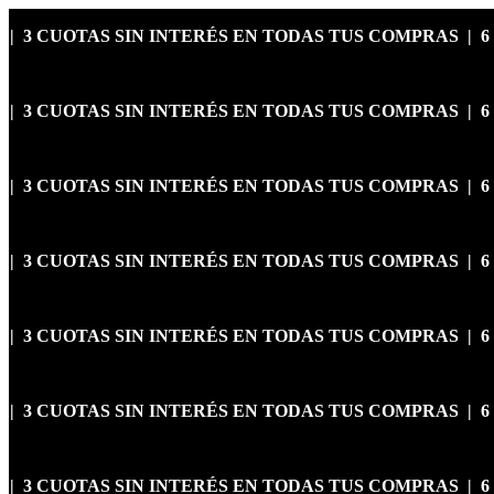
| 3 CUOTAS SIN INTERÉS EN TODAS TUS COMPRAS | 6
| 3 CUOTAS SIN INTERÉS EN TODAS TUS COMPRAS | 6
| 3 CUOTAS SIN INTERÉS EN TODAS TUS COMPRAS | 6
| 3 CUOTAS SIN INTERÉS EN TODAS TUS COMPRAS | 6
| 3 CUOTAS SIN INTERÉS EN TODAS TUS COMPRAS | 6
| 3 CUOTAS SIN INTERÉS EN TODAS TUS COMPRAS | 6
| 3 CUOTAS SIN INTERÉS EN TODAS TUS COMPRAS | 6