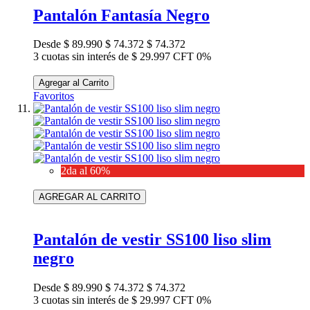
Pantalón Fantasía Negro
Desde
$ 89.990
$ 74.372
$ 74.372
3 cuotas sin interés de
$ 29.997
CFT 0%
Agregar al Carrito
Favoritos
2da al 60%
AGREGAR AL CARRITO
Pantalón de vestir SS100 liso slim
negro
Desde
$ 89.990
$ 74.372
$ 74.372
3 cuotas sin interés de
$ 29.997
CFT 0%