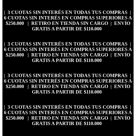
| 3 CUOTAS SIN INTERÉS EN TODAS TUS COMPRAS |
6 CUOTAS SIN INTERÉS EN COMPRAS SUPERIORES A
$250.000 | RETIRO EN TIENDA SIN CARGO | ENVÍO
GRATIS A PARTIR DE $110.000
| 3 CUOTAS SIN INTERÉS EN TODAS TUS COMPRAS |
6 CUOTAS SIN INTERÉS EN COMPRAS SUPERIORES A
$250.000 | RETIRO EN TIENDA SIN CARGO | ENVÍO
GRATIS A PARTIR DE $110.000
| 3 CUOTAS SIN INTERÉS EN TODAS TUS COMPRAS |
6 CUOTAS SIN INTERÉS EN COMPRAS SUPERIORES A
$250.000 | RETIRO EN TIENDA SIN CARGO | ENVÍO
GRATIS A PARTIR DE $110.000
| 3 CUOTAS SIN INTERÉS EN TODAS TUS COMPRAS |
6 CUOTAS SIN INTERÉS EN COMPRAS SUPERIORES A
$250.000 | RETIRO EN TIENDA SIN CARGO | ENVÍO
GRATIS A PARTIR DE $110.000