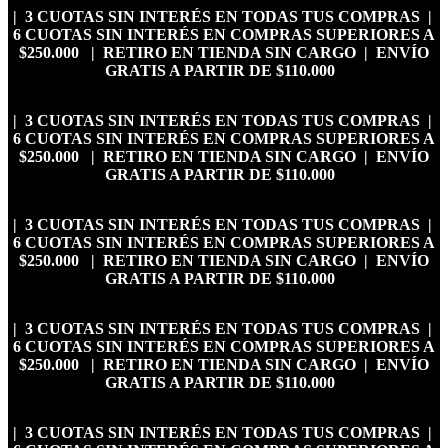
| 3 CUOTAS SIN INTERÉS EN TODAS TUS COMPRAS |
6 CUOTAS SIN INTERÉS EN COMPRAS SUPERIORES A
$250.000 | RETIRO EN TIENDA SIN CARGO | ENVÍO
GRATIS A PARTIR DE $110.000
| 3 CUOTAS SIN INTERÉS EN TODAS TUS COMPRAS |
6 CUOTAS SIN INTERÉS EN COMPRAS SUPERIORES A
$250.000 | RETIRO EN TIENDA SIN CARGO | ENVÍO
GRATIS A PARTIR DE $110.000
| 3 CUOTAS SIN INTERÉS EN TODAS TUS COMPRAS |
6 CUOTAS SIN INTERÉS EN COMPRAS SUPERIORES A
$250.000 | RETIRO EN TIENDA SIN CARGO | ENVÍO
GRATIS A PARTIR DE $110.000
| 3 CUOTAS SIN INTERÉS EN TODAS TUS COMPRAS |
6 CUOTAS SIN INTERÉS EN COMPRAS SUPERIORES A
$250.000 | RETIRO EN TIENDA SIN CARGO | ENVÍO
GRATIS A PARTIR DE $110.000
| 3 CUOTAS SIN INTERÉS EN TODAS TUS COMPRAS |