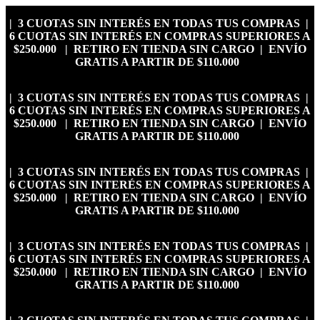
| 3 CUOTAS SIN INTERÉS EN TODAS TUS COMPRAS |
6 CUOTAS SIN INTERÉS EN COMPRAS SUPERIORES A
$250.000 | RETIRO EN TIENDA SIN CARGO | ENVÍO
GRATIS A PARTIR DE $110.000
| 3 CUOTAS SIN INTERÉS EN TODAS TUS COMPRAS |
6 CUOTAS SIN INTERÉS EN COMPRAS SUPERIORES A
$250.000 | RETIRO EN TIENDA SIN CARGO | ENVÍO
GRATIS A PARTIR DE $110.000
| 3 CUOTAS SIN INTERÉS EN TODAS TUS COMPRAS |
6 CUOTAS SIN INTERÉS EN COMPRAS SUPERIORES A
$250.000 | RETIRO EN TIENDA SIN CARGO | ENVÍO
GRATIS A PARTIR DE $110.000
| 3 CUOTAS SIN INTERÉS EN TODAS TUS COMPRAS |
6 CUOTAS SIN INTERÉS EN COMPRAS SUPERIORES A
$250.000 | RETIRO EN TIENDA SIN CARGO | ENVÍO
GRATIS A PARTIR DE $110.000