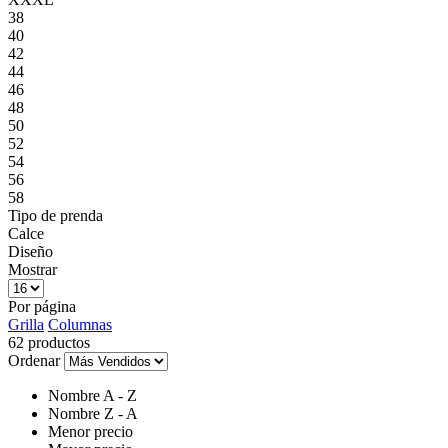
38
40
42
44
46
48
50
52
54
56
58
Tipo de prenda
Calce
Diseño
Mostrar
Por página
Grilla
Columnas
62 productos
Ordenar
Nombre A - Z
Nombre Z - A
Menor precio