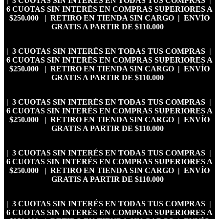
| 3 CUOTAS SIN INTERÉS EN TODAS TUS COMPRAS |
6 CUOTAS SIN INTERÉS EN COMPRAS SUPERIORES A
$250.000 | RETIRO EN TIENDA SIN CARGO | ENVÍO
GRATIS A PARTIR DE $110.000
| 3 CUOTAS SIN INTERÉS EN TODAS TUS COMPRAS |
6 CUOTAS SIN INTERÉS EN COMPRAS SUPERIORES A
$250.000 | RETIRO EN TIENDA SIN CARGO | ENVÍO
GRATIS A PARTIR DE $110.000
| 3 CUOTAS SIN INTERÉS EN TODAS TUS COMPRAS |
6 CUOTAS SIN INTERÉS EN COMPRAS SUPERIORES A
$250.000 | RETIRO EN TIENDA SIN CARGO | ENVÍO
GRATIS A PARTIR DE $110.000
| 3 CUOTAS SIN INTERÉS EN TODAS TUS COMPRAS |
6 CUOTAS SIN INTERÉS EN COMPRAS SUPERIORES A
$250.000 | RETIRO EN TIENDA SIN CARGO | ENVÍO
GRATIS A PARTIR DE $110.000
| 3 CUOTAS SIN INTERÉS EN TODAS TUS COMPRAS |
6 CUOTAS SIN INTERÉS EN COMPRAS SUPERIORES A