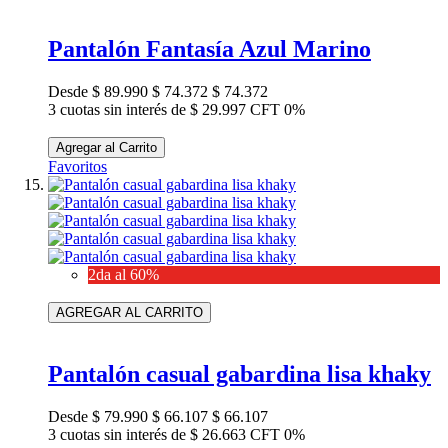
Pantalón Fantasía Azul Marino
Desde
$ 89.990
$ 74.372
$ 74.372
3 cuotas sin interés de
$ 29.997
CFT 0%
Agregar al Carrito
Favoritos
2da al 60%
AGREGAR AL CARRITO
Pantalón casual gabardina lisa khaky
Desde
$ 79.990
$ 66.107
$ 66.107
3 cuotas sin interés de
$ 26.663
CFT 0%