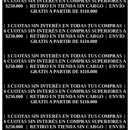
6 CUOTAS SIN INTERÉS EN COMPRAS SUPERIORES A
$250.000 | RETIRO EN TIENDA SIN CARGO | ENVÍO
GRATIS A PARTIR DE $110.000
| 3 CUOTAS SIN INTERÉS EN TODAS TUS COMPRAS |
6 CUOTAS SIN INTERÉS EN COMPRAS SUPERIORES A
$250.000 | RETIRO EN TIENDA SIN CARGO | ENVÍO
GRATIS A PARTIR DE $110.000
| 3 CUOTAS SIN INTERÉS EN TODAS TUS COMPRAS |
6 CUOTAS SIN INTERÉS EN COMPRAS SUPERIORES A
$250.000 | RETIRO EN TIENDA SIN CARGO | ENVÍO
GRATIS A PARTIR DE $110.000
| 3 CUOTAS SIN INTERÉS EN TODAS TUS COMPRAS |
6 CUOTAS SIN INTERÉS EN COMPRAS SUPERIORES A
$250.000 | RETIRO EN TIENDA SIN CARGO | ENVÍO
GRATIS A PARTIR DE $110.000
| 3 CUOTAS SIN INTERÉS EN TODAS TUS COMPRAS |
6 CUOTAS SIN INTERÉS EN COMPRAS SUPERIORES A
$250.000 | RETIRO EN TIENDA SIN CARGO | ENVÍO