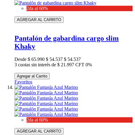
2da al 60%
AGREGAR AL CARRITO
Pantalón de gabardina cargo slim
Khaky
Desde
$ 65.990
$ 54.537
$ 54.537
3 cuotas sin interés de
$ 21.997
CFT 0%
Agregar al Carrito
Favoritos
2da al 60%
AGREGAR AL CARRITO