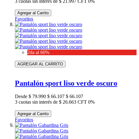
3 cuotas sin interés de
$ 21.997
CFT 0%
Agregar al Carrito
Favoritos
2da al 60%
AGREGAR AL CARRITO
Pantalón sport liso verde oscuro
Desde
$ 79.990
$ 66.107
$ 66.107
3 cuotas sin interés de
$ 26.663
CFT 0%
Agregar al Carrito
Favoritos