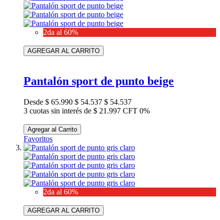
2da al 60%
AGREGAR AL CARRITO
Pantalón sport de punto beige
Desde
$ 65.990
$ 54.537
$ 54.537
3 cuotas sin interés de
$ 21.997
CFT 0%
Agregar al Carrito
Favoritos
2da al 60%
AGREGAR AL CARRITO