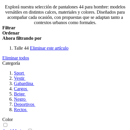
Explorá nuestra selección de pantalones 44 para hombre: modelos
versátiles en distintos calces, materiales y colores. Diseñados para
acompañar cada ocasión, con propuestas que se adaptan tanto a
contextos urbanos como formales.
Filtrar
Ordenar
Ahora filtrando por
Talle
44
Eliminar este artículo
Eliminar todos
Categoría
Sport
Vestir
Gabardina
Cargos
Beige
Negro
Deportivos
Rectos
Color