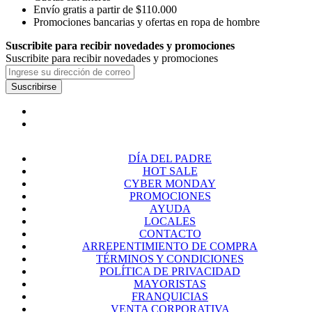
Envío gratis a partir de $110.000
Promociones bancarias y ofertas en ropa de hombre
Suscribite para recibir novedades y promociones
Suscribite para recibir novedades y promociones
Suscribirse
DÍA DEL PADRE
HOT SALE
CYBER MONDAY
PROMOCIONES
AYUDA
LOCALES
CONTACTO
ARREPENTIMIENTO DE COMPRA
TÉRMINOS Y CONDICIONES
POLÍTICA DE PRIVACIDAD
MAYORISTAS
FRANQUICIAS
VENTA CORPORATIVA