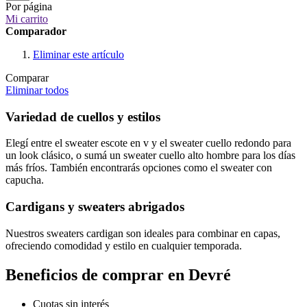
Por página
Mi carrito
Comparador
Eliminar este artículo
Comparar
Eliminar todos
Variedad de cuellos y estilos
Elegí entre el sweater escote en v y el sweater cuello redondo para
un look clásico, o sumá un sweater cuello alto hombre para los días
más fríos. También encontrarás opciones como el sweater con
capucha.
Cardigans y sweaters abrigados
Nuestros sweaters cardigan son ideales para combinar en capas,
ofreciendo comodidad y estilo en cualquier temporada.
Beneficios de comprar en Devré
Cuotas sin interés