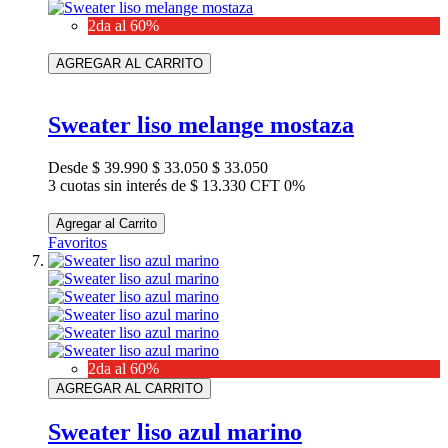
2da al 60%
AGREGAR AL CARRITO
Sweater liso melange mostaza
Desde
$ 39.990
$ 33.050
$ 33.050
3 cuotas sin interés de
$ 13.330
CFT 0%
Agregar al Carrito
Favoritos
2da al 60%
AGREGAR AL CARRITO
Sweater liso azul marino