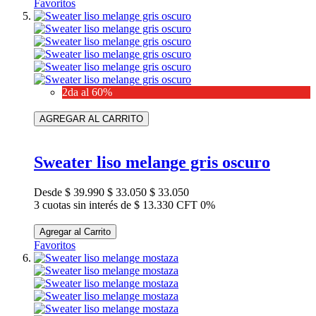
Favoritos
2da al 60%
AGREGAR AL CARRITO
Sweater liso melange gris oscuro
Desde
$ 39.990
$ 33.050
$ 33.050
3 cuotas sin interés de
$ 13.330
CFT 0%
Agregar al Carrito
Favoritos