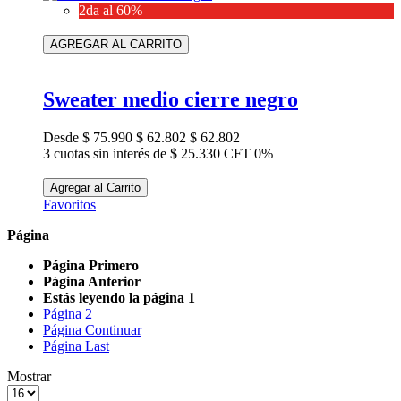
2da al 60%
AGREGAR AL CARRITO
Sweater medio cierre negro
Desde
$ 75.990
$ 62.802
$ 62.802
3 cuotas sin interés de
$ 25.330
CFT 0%
Agregar al Carrito
Favoritos
Página
Página
Primero
Página
Anterior
Estás leyendo la página
1
Página
2
Página
Continuar
Página
Last
Mostrar