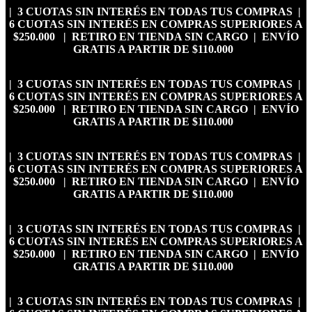
| 3 CUOTAS SIN INTERÉS EN TODAS TUS COMPRAS |
6 CUOTAS SIN INTERÉS EN COMPRAS SUPERIORES A
$250.000 | RETIRO EN TIENDA SIN CARGO | ENVÍO
GRATIS A PARTIR DE $110.000
| 3 CUOTAS SIN INTERÉS EN TODAS TUS COMPRAS |
6 CUOTAS SIN INTERÉS EN COMPRAS SUPERIORES A
$250.000 | RETIRO EN TIENDA SIN CARGO | ENVÍO
GRATIS A PARTIR DE $110.000
| 3 CUOTAS SIN INTERÉS EN TODAS TUS COMPRAS |
6 CUOTAS SIN INTERÉS EN COMPRAS SUPERIORES A
$250.000 | RETIRO EN TIENDA SIN CARGO | ENVÍO
GRATIS A PARTIR DE $110.000
| 3 CUOTAS SIN INTERÉS EN TODAS TUS COMPRAS |
6 CUOTAS SIN INTERÉS EN COMPRAS SUPERIORES A
$250.000 | RETIRO EN TIENDA SIN CARGO | ENVÍO
GRATIS A PARTIR DE $110.000
| 3 CUOTAS SIN INTERÉS EN TODAS TUS COMPRAS |