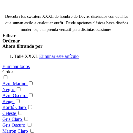
Descubrí los sweaters XXXL de hombre de Devré, diseñados con detalles
que suman estilo a cualquier outfit. Desde opciones clásicas hasta diseños
modernos, una prenda versatil para distintas ocasiones.
Filtrar
Ordenar
Ahora filtrando por
Talle
XXXL
Eliminar este artículo
Eliminar todos
Color
Azul Marino
Negro
Azul Oscuro
Beige
Bordó Claro
Celeste
Gris Claro
Gris Oscuro
Marrón Claro