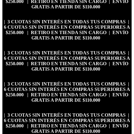
$250.000 | RETIRO EN TIENDA SIN CARGO | ENVÍO
GRATIS A PARTIR DE $110.000
| 3 CUOTAS SIN INTERÉS EN TODAS TUS COMPRAS |
6 CUOTAS SIN INTERÉS EN COMPRAS SUPERIORES A
$250.000 | RETIRO EN TIENDA SIN CARGO | ENVÍO
GRATIS A PARTIR DE $110.000
| 3 CUOTAS SIN INTERÉS EN TODAS TUS COMPRAS |
6 CUOTAS SIN INTERÉS EN COMPRAS SUPERIORES A
$250.000 | RETIRO EN TIENDA SIN CARGO | ENVÍO
GRATIS A PARTIR DE $110.000
| 3 CUOTAS SIN INTERÉS EN TODAS TUS COMPRAS |
6 CUOTAS SIN INTERÉS EN COMPRAS SUPERIORES A
$250.000 | RETIRO EN TIENDA SIN CARGO | ENVÍO
GRATIS A PARTIR DE $110.000
| 3 CUOTAS SIN INTERÉS EN TODAS TUS COMPRAS |
6 CUOTAS SIN INTERÉS EN COMPRAS SUPERIORES A
$250.000 | RETIRO EN TIENDA SIN CARGO | ENVÍO
GRATIS A PARTIR DE $110.000