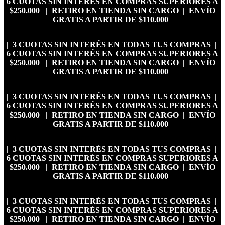
6 CUOTAS SIN INTERÉS EN COMPRAS SUPERIORES A
$250.000 | RETIRO EN TIENDA SIN CARGO | ENVÍO
GRATIS A PARTIR DE $110.000
| 3 CUOTAS SIN INTERÉS EN TODAS TUS COMPRAS |
6 CUOTAS SIN INTERÉS EN COMPRAS SUPERIORES A
$250.000 | RETIRO EN TIENDA SIN CARGO | ENVÍO
GRATIS A PARTIR DE $110.000
| 3 CUOTAS SIN INTERÉS EN TODAS TUS COMPRAS |
6 CUOTAS SIN INTERÉS EN COMPRAS SUPERIORES A
$250.000 | RETIRO EN TIENDA SIN CARGO | ENVÍO
GRATIS A PARTIR DE $110.000
| 3 CUOTAS SIN INTERÉS EN TODAS TUS COMPRAS |
6 CUOTAS SIN INTERÉS EN COMPRAS SUPERIORES A
$250.000 | RETIRO EN TIENDA SIN CARGO | ENVÍO
GRATIS A PARTIR DE $110.000
| 3 CUOTAS SIN INTERÉS EN TODAS TUS COMPRAS |
6 CUOTAS SIN INTERÉS EN COMPRAS SUPERIORES A
$250.000 | RETIRO EN TIENDA SIN CARGO | ENVÍO