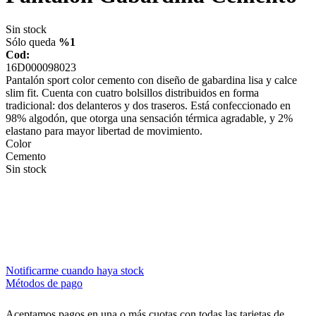
Sin stock
Sólo queda
%1
Cod:
16D000098023
Pantalón sport color cemento con diseño de gabardina lisa y calce
slim fit. Cuenta con cuatro bolsillos distribuidos en forma
tradicional: dos delanteros y dos traseros. Está confeccionado en
98% algodón, que otorga una sensación térmica agradable, y 2%
elastano para mayor libertad de movimiento.
Color
Cemento
Sin stock
Notificarme cuando haya stock
Métodos de pago
Aceptamos pagos en una o más cuotas con todas las tarjetas de