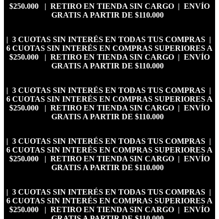
$250.000 | RETIRO EN TIENDA SIN CARGO | ENVÍO
GRATIS A PARTIR DE $110.000
| 3 CUOTAS SIN INTERÉS EN TODAS TUS COMPRAS |
6 CUOTAS SIN INTERÉS EN COMPRAS SUPERIORES A
$250.000 | RETIRO EN TIENDA SIN CARGO | ENVÍO
GRATIS A PARTIR DE $110.000
| 3 CUOTAS SIN INTERÉS EN TODAS TUS COMPRAS |
6 CUOTAS SIN INTERÉS EN COMPRAS SUPERIORES A
$250.000 | RETIRO EN TIENDA SIN CARGO | ENVÍO
GRATIS A PARTIR DE $110.000
| 3 CUOTAS SIN INTERÉS EN TODAS TUS COMPRAS |
6 CUOTAS SIN INTERÉS EN COMPRAS SUPERIORES A
$250.000 | RETIRO EN TIENDA SIN CARGO | ENVÍO
GRATIS A PARTIR DE $110.000
| 3 CUOTAS SIN INTERÉS EN TODAS TUS COMPRAS |
6 CUOTAS SIN INTERÉS EN COMPRAS SUPERIORES A
$250.000 | RETIRO EN TIENDA SIN CARGO | ENVÍO
GRATIS A PARTIR DE $110.000