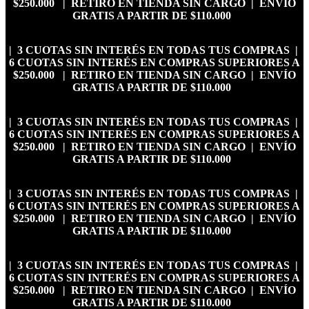
$250.000 | RETIRO EN TIENDA SIN CARGO | ENVÍO
GRATIS A PARTIR DE $110.000
| 3 CUOTAS SIN INTERÉS EN TODAS TUS COMPRAS |
6 CUOTAS SIN INTERÉS EN COMPRAS SUPERIORES A
$250.000 | RETIRO EN TIENDA SIN CARGO | ENVÍO
GRATIS A PARTIR DE $110.000
| 3 CUOTAS SIN INTERÉS EN TODAS TUS COMPRAS |
6 CUOTAS SIN INTERÉS EN COMPRAS SUPERIORES A
$250.000 | RETIRO EN TIENDA SIN CARGO | ENVÍO
GRATIS A PARTIR DE $110.000
| 3 CUOTAS SIN INTERÉS EN TODAS TUS COMPRAS |
6 CUOTAS SIN INTERÉS EN COMPRAS SUPERIORES A
$250.000 | RETIRO EN TIENDA SIN CARGO | ENVÍO
GRATIS A PARTIR DE $110.000
| 3 CUOTAS SIN INTERÉS EN TODAS TUS COMPRAS |
6 CUOTAS SIN INTERÉS EN COMPRAS SUPERIORES A
$250.000 | RETIRO EN TIENDA SIN CARGO | ENVÍO
GRATIS A PARTIR DE $110.000