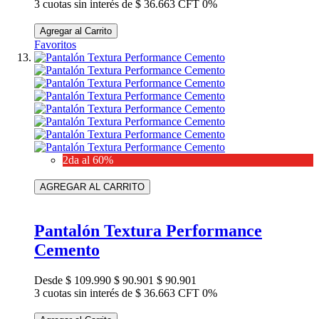
3 cuotas sin interés de
$ 36.663
CFT 0%
Agregar al Carrito
Favoritos
2da al 60%
AGREGAR AL CARRITO
Pantalón Textura Performance
Cemento
Desde
$ 109.990
$ 90.901
$ 90.901
3 cuotas sin interés de
$ 36.663
CFT 0%