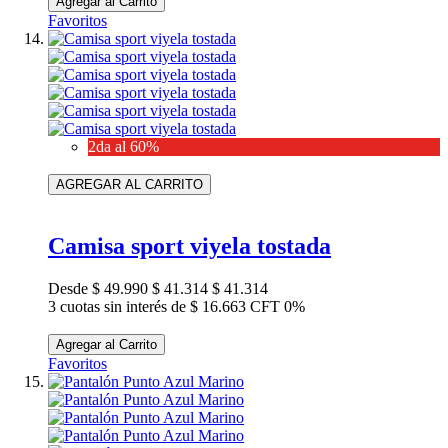
Agregar al Carrito
Favoritos
2da al 60%
AGREGAR AL CARRITO
Camisa sport viyela tostada
Desde
$ 49.990
$ 41.314
$ 41.314
3 cuotas sin interés de
$ 16.663
CFT 0%
Agregar al Carrito
Favoritos