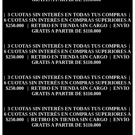
| 3 CUOTAS SIN INTERÉS EN TODAS TUS COMPRAS |
6 CUOTAS SIN INTERÉS EN COMPRAS SUPERIORES A
$250.000 | RETIRO EN TIENDA SIN CARGO | ENVÍO
GRATIS A PARTIR DE $110.000
| 3 CUOTAS SIN INTERÉS EN TODAS TUS COMPRAS |
6 CUOTAS SIN INTERÉS EN COMPRAS SUPERIORES A
$250.000 | RETIRO EN TIENDA SIN CARGO | ENVÍO
GRATIS A PARTIR DE $110.000
| 3 CUOTAS SIN INTERÉS EN TODAS TUS COMPRAS |
6 CUOTAS SIN INTERÉS EN COMPRAS SUPERIORES A
$250.000 | RETIRO EN TIENDA SIN CARGO | ENVÍO
GRATIS A PARTIR DE $110.000
| 3 CUOTAS SIN INTERÉS EN TODAS TUS COMPRAS |
6 CUOTAS SIN INTERÉS EN COMPRAS SUPERIORES A
$250.000 | RETIRO EN TIENDA SIN CARGO | ENVÍO
GRATIS A PARTIR DE $110.000