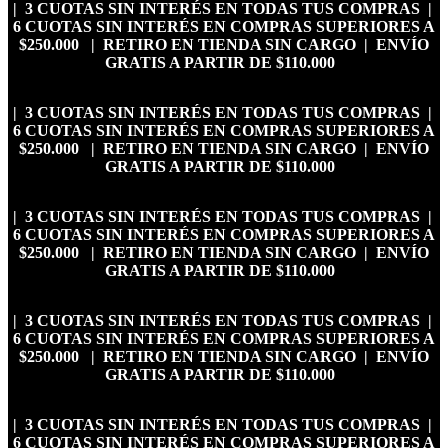
| 3 CUOTAS SIN INTERÉS EN TODAS TUS COMPRAS |
6 CUOTAS SIN INTERÉS EN COMPRAS SUPERIORES A
$250.000 | RETIRO EN TIENDA SIN CARGO | ENVÍO
GRATIS A PARTIR DE $110.000
| 3 CUOTAS SIN INTERÉS EN TODAS TUS COMPRAS |
6 CUOTAS SIN INTERÉS EN COMPRAS SUPERIORES A
$250.000 | RETIRO EN TIENDA SIN CARGO | ENVÍO
GRATIS A PARTIR DE $110.000
| 3 CUOTAS SIN INTERÉS EN TODAS TUS COMPRAS |
6 CUOTAS SIN INTERÉS EN COMPRAS SUPERIORES A
$250.000 | RETIRO EN TIENDA SIN CARGO | ENVÍO
GRATIS A PARTIR DE $110.000
| 3 CUOTAS SIN INTERÉS EN TODAS TUS COMPRAS |
6 CUOTAS SIN INTERÉS EN COMPRAS SUPERIORES A
$250.000 | RETIRO EN TIENDA SIN CARGO | ENVÍO
GRATIS A PARTIR DE $110.000
| 3 CUOTAS SIN INTERÉS EN TODAS TUS COMPRAS |
6 CUOTAS SIN INTERÉS EN COMPRAS SUPERIORES A