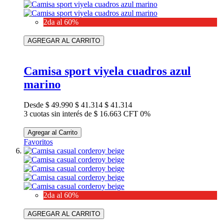
2da al 60%
AGREGAR AL CARRITO
Camisa sport viyela cuadros azul
marino
Desde
$ 49.990
$ 41.314
$ 41.314
3 cuotas sin interés de
$ 16.663
CFT 0%
Agregar al Carrito
Favoritos
2da al 60%
AGREGAR AL CARRITO