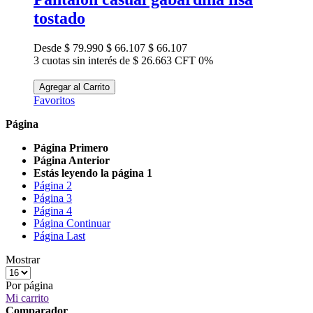
tostado
Desde
$ 79.990
$ 66.107
$ 66.107
3 cuotas sin interés de
$ 26.663
CFT 0%
Agregar al Carrito
Favoritos
Página
Página
Primero
Página
Anterior
Estás leyendo la página
1
Página
2
Página
3
Página
4
Página
Continuar
Página
Last
Mostrar
Por página
Mi carrito
Comparador