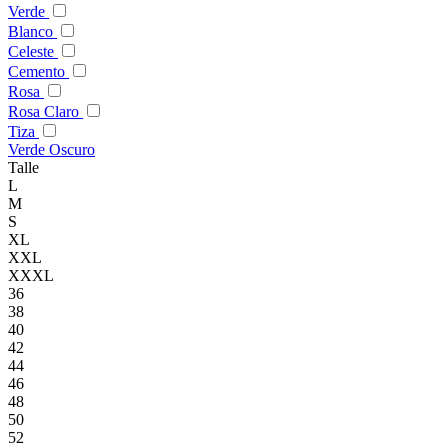
Verde
Blanco
Celeste
Cemento
Rosa
Rosa Claro
Tiza
Verde Oscuro
Talle
L
M
S
XL
XXL
XXXL
36
38
40
42
44
46
48
50
52