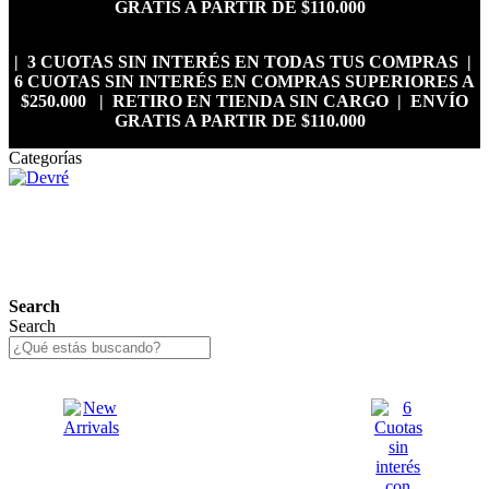
GRATIS A PARTIR DE $110.000
| 3 CUOTAS SIN INTERÉS EN TODAS TUS COMPRAS |
6 CUOTAS SIN INTERÉS EN COMPRAS SUPERIORES A
$250.000 | RETIRO EN TIENDA SIN CARGO | ENVÍO
GRATIS A PARTIR DE $110.000
Categorías
Search
Search