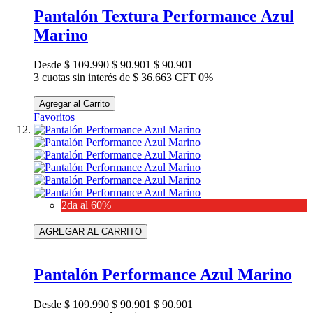
Pantalón Textura Performance Azul
Marino
Desde
$ 109.990
$ 90.901
$ 90.901
3 cuotas sin interés de
$ 36.663
CFT 0%
Agregar al Carrito
Favoritos
2da al 60%
AGREGAR AL CARRITO
Pantalón Performance Azul Marino
Desde
$ 109.990
$ 90.901
$ 90.901