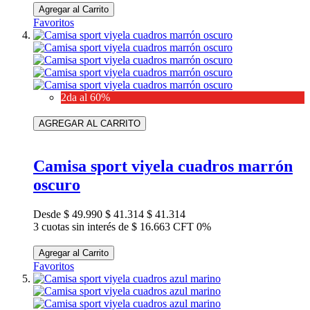
Agregar al Carrito
Favoritos
2da al 60%
AGREGAR AL CARRITO
Camisa sport viyela cuadros marrón
oscuro
Desde
$ 49.990
$ 41.314
$ 41.314
3 cuotas sin interés de
$ 16.663
CFT 0%
Agregar al Carrito
Favoritos