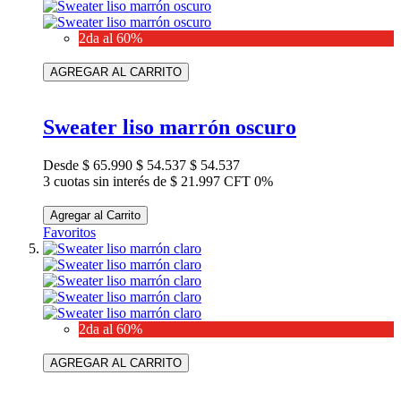
2da al 60%
AGREGAR AL CARRITO
Sweater liso marrón oscuro
Desde
$ 65.990
$ 54.537
$ 54.537
3 cuotas sin interés de
$ 21.997
CFT 0%
Agregar al Carrito
Favoritos
2da al 60%
AGREGAR AL CARRITO