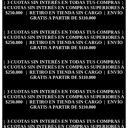
| 3 CUOTAS SIN INTERÉS EN TODAS TUS COMPRAS |
6 CUOTAS SIN INTERÉS EN COMPRAS SUPERIORES A
$250.000 | RETIRO EN TIENDA SIN CARGO | ENVÍO
GRATIS A PARTIR DE $110.000
| 3 CUOTAS SIN INTERÉS EN TODAS TUS COMPRAS |
6 CUOTAS SIN INTERÉS EN COMPRAS SUPERIORES A
$250.000 | RETIRO EN TIENDA SIN CARGO | ENVÍO
GRATIS A PARTIR DE $110.000
| 3 CUOTAS SIN INTERÉS EN TODAS TUS COMPRAS |
6 CUOTAS SIN INTERÉS EN COMPRAS SUPERIORES A
$250.000 | RETIRO EN TIENDA SIN CARGO | ENVÍO
GRATIS A PARTIR DE $110.000
| 3 CUOTAS SIN INTERÉS EN TODAS TUS COMPRAS |
6 CUOTAS SIN INTERÉS EN COMPRAS SUPERIORES A
$250.000 | RETIRO EN TIENDA SIN CARGO | ENVÍO
GRATIS A PARTIR DE $110.000
| 3 CUOTAS SIN INTERÉS EN TODAS TUS COMPRAS |
6 CUOTAS SIN INTERÉS EN COMPRAS SUPERIORES A