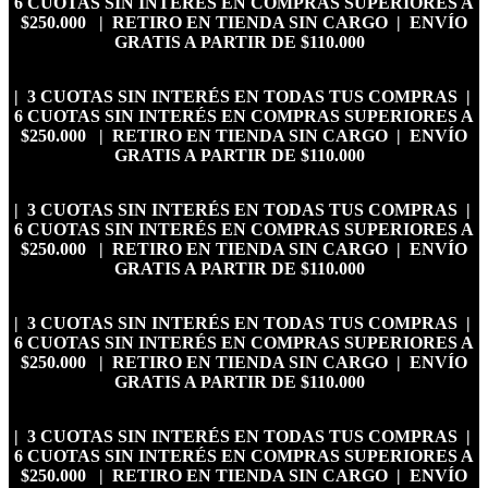
6 CUOTAS SIN INTERÉS EN COMPRAS SUPERIORES A
$250.000 | RETIRO EN TIENDA SIN CARGO | ENVÍO
GRATIS A PARTIR DE $110.000
| 3 CUOTAS SIN INTERÉS EN TODAS TUS COMPRAS |
6 CUOTAS SIN INTERÉS EN COMPRAS SUPERIORES A
$250.000 | RETIRO EN TIENDA SIN CARGO | ENVÍO
GRATIS A PARTIR DE $110.000
| 3 CUOTAS SIN INTERÉS EN TODAS TUS COMPRAS |
6 CUOTAS SIN INTERÉS EN COMPRAS SUPERIORES A
$250.000 | RETIRO EN TIENDA SIN CARGO | ENVÍO
GRATIS A PARTIR DE $110.000
| 3 CUOTAS SIN INTERÉS EN TODAS TUS COMPRAS |
6 CUOTAS SIN INTERÉS EN COMPRAS SUPERIORES A
$250.000 | RETIRO EN TIENDA SIN CARGO | ENVÍO
GRATIS A PARTIR DE $110.000
| 3 CUOTAS SIN INTERÉS EN TODAS TUS COMPRAS |
6 CUOTAS SIN INTERÉS EN COMPRAS SUPERIORES A
$250.000 | RETIRO EN TIENDA SIN CARGO | ENVÍO