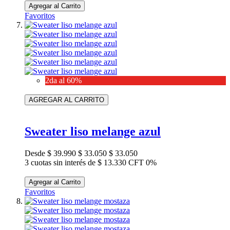
Agregar al Carrito
Favoritos
2da al 60%
AGREGAR AL CARRITO
Sweater liso melange azul
Desde
$ 39.990
$ 33.050
$ 33.050
3 cuotas sin interés de
$ 13.330
CFT 0%
Agregar al Carrito
Favoritos