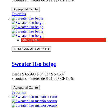
3 cuotas sin interés de
$ 21.997
CFT 0%
Agregar al Carrito
Favoritos
2da al 60%
AGREGAR AL CARRITO
Sweater liso beige
Desde
$ 65.990
$ 54.537
$ 54.537
3 cuotas sin interés de
$ 21.997
CFT 0%
Agregar al Carrito
Favoritos