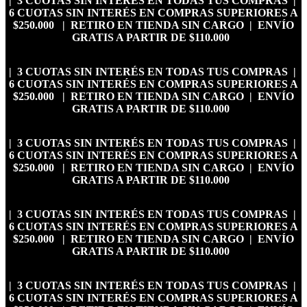
| 3 CUOTAS SIN INTERÉS EN TODAS TUS COMPRAS |
6 CUOTAS SIN INTERÉS EN COMPRAS SUPERIORES A
$250.000 | RETIRO EN TIENDA SIN CARGO | ENVÍO
GRATIS A PARTIR DE $110.000
| 3 CUOTAS SIN INTERÉS EN TODAS TUS COMPRAS |
6 CUOTAS SIN INTERÉS EN COMPRAS SUPERIORES A
$250.000 | RETIRO EN TIENDA SIN CARGO | ENVÍO
GRATIS A PARTIR DE $110.000
| 3 CUOTAS SIN INTERÉS EN TODAS TUS COMPRAS |
6 CUOTAS SIN INTERÉS EN COMPRAS SUPERIORES A
$250.000 | RETIRO EN TIENDA SIN CARGO | ENVÍO
GRATIS A PARTIR DE $110.000
| 3 CUOTAS SIN INTERÉS EN TODAS TUS COMPRAS |
6 CUOTAS SIN INTERÉS EN COMPRAS SUPERIORES A
$250.000 | RETIRO EN TIENDA SIN CARGO | ENVÍO
GRATIS A PARTIR DE $110.000
| 3 CUOTAS SIN INTERÉS EN TODAS TUS COMPRAS |
6 CUOTAS SIN INTERÉS EN COMPRAS SUPERIORES A