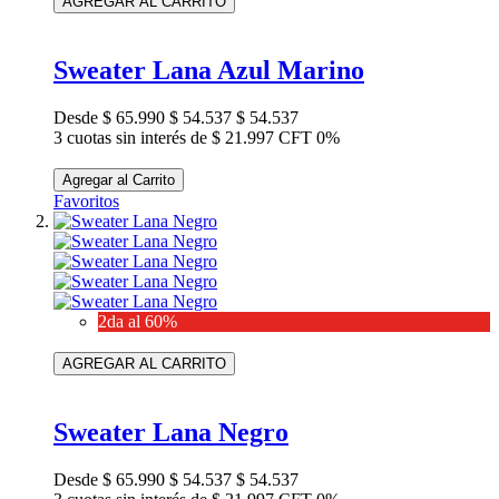
AGREGAR AL CARRITO
Sweater Lana Azul Marino
Desde
$ 65.990
$ 54.537
$ 54.537
3 cuotas sin interés de
$ 21.997
CFT 0%
Agregar al Carrito
Favoritos
2da al 60%
AGREGAR AL CARRITO
Sweater Lana Negro
Desde
$ 65.990
$ 54.537
$ 54.537