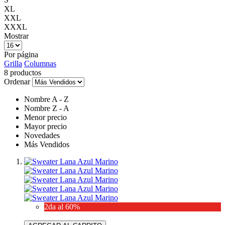
XL
XXL
XXXL
Mostrar
Por página
Grilla
Columnas
8 productos
Ordenar
Nombre A - Z
Nombre Z - A
Menor precio
Mayor precio
Novedades
Más Vendidos
2da al 60%