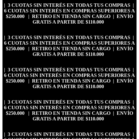
| 3 CUOTAS SIN INTERÉS EN TODAS TUS COMPRAS |
6 CUOTAS SIN INTERÉS EN COMPRAS SUPERIORES A
$250.000 | RETIRO EN TIENDA SIN CARGO | ENVÍO
GRATIS A PARTIR DE $110.000
| 3 CUOTAS SIN INTERÉS EN TODAS TUS COMPRAS |
6 CUOTAS SIN INTERÉS EN COMPRAS SUPERIORES A
$250.000 | RETIRO EN TIENDA SIN CARGO | ENVÍO
GRATIS A PARTIR DE $110.000
| 3 CUOTAS SIN INTERÉS EN TODAS TUS COMPRAS |
6 CUOTAS SIN INTERÉS EN COMPRAS SUPERIORES A
$250.000 | RETIRO EN TIENDA SIN CARGO | ENVÍO
GRATIS A PARTIR DE $110.000
| 3 CUOTAS SIN INTERÉS EN TODAS TUS COMPRAS |
6 CUOTAS SIN INTERÉS EN COMPRAS SUPERIORES A
$250.000 | RETIRO EN TIENDA SIN CARGO | ENVÍO
GRATIS A PARTIR DE $110.000
| 3 CUOTAS SIN INTERÉS EN TODAS TUS COMPRAS |