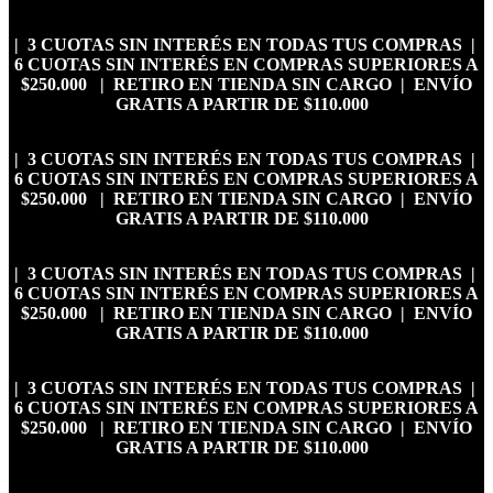
| 3 CUOTAS SIN INTERÉS EN TODAS TUS COMPRAS |
6 CUOTAS SIN INTERÉS EN COMPRAS SUPERIORES A
$250.000 | RETIRO EN TIENDA SIN CARGO | ENVÍO
GRATIS A PARTIR DE $110.000
| 3 CUOTAS SIN INTERÉS EN TODAS TUS COMPRAS |
6 CUOTAS SIN INTERÉS EN COMPRAS SUPERIORES A
$250.000 | RETIRO EN TIENDA SIN CARGO | ENVÍO
GRATIS A PARTIR DE $110.000
| 3 CUOTAS SIN INTERÉS EN TODAS TUS COMPRAS |
6 CUOTAS SIN INTERÉS EN COMPRAS SUPERIORES A
$250.000 | RETIRO EN TIENDA SIN CARGO | ENVÍO
GRATIS A PARTIR DE $110.000
| 3 CUOTAS SIN INTERÉS EN TODAS TUS COMPRAS |
6 CUOTAS SIN INTERÉS EN COMPRAS SUPERIORES A
$250.000 | RETIRO EN TIENDA SIN CARGO | ENVÍO
GRATIS A PARTIR DE $110.000