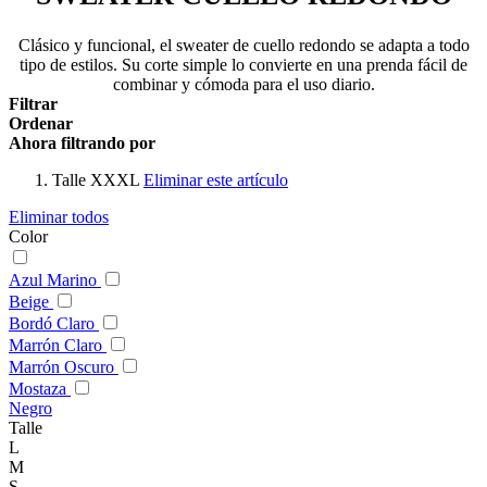
Clásico y funcional, el sweater de cuello redondo se adapta a todo
tipo de estilos. Su corte simple lo convierte en una prenda fácil de
combinar y cómoda para el uso diario.
Filtrar
Ordenar
Ahora filtrando por
Talle
XXXL
Eliminar este artículo
Eliminar todos
Color
Azul Marino
Beige
Bordó Claro
Marrón Claro
Marrón Oscuro
Mostaza
Negro
Talle
L
M
S