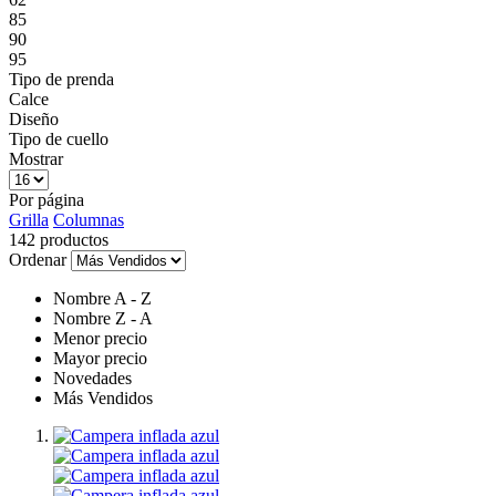
85
90
95
Tipo de prenda
Calce
Diseño
Tipo de cuello
Mostrar
Por página
Grilla
Columnas
142 productos
Ordenar
Nombre A - Z
Nombre Z - A
Menor precio
Mayor precio
Novedades
Más Vendidos