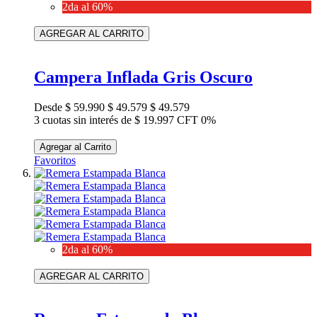
2da al 60%
AGREGAR AL CARRITO
Campera Inflada Gris Oscuro
Desde
$ 59.990
$ 49.579
$ 49.579
3 cuotas sin interés de
$ 19.997
CFT 0%
Agregar al Carrito
Favoritos
2da al 60%
AGREGAR AL CARRITO