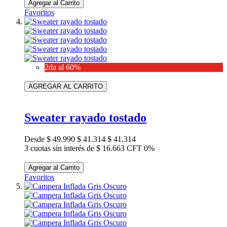
Agregar al Carrito
Favoritos
2da al 60%
AGREGAR AL CARRITO
Sweater rayado tostado
Desde
$ 49.990
$ 41.314
$ 41.314
3 cuotas sin interés de
$ 16.663
CFT 0%
Agregar al Carrito
Favoritos