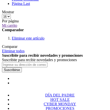
Página
Last
Mostrar
Por página
Mi carrito
Comparador
Eliminar este artículo
Comparar
Eliminar todos
Suscribite para recibir novedades y promociones
Suscribite para recibir novedades y promociones
Suscribirse
DÍA DEL PADRE
HOT SALE
CYBER MONDAY
PROMOCIONES