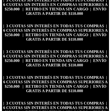
| 3 CUOTAS SIN INTERÉS EN TODAS TUS COMPRAS |
6 CUOTAS SIN INTERÉS EN COMPRAS SUPERIORES A
$250.000 | RETIRO EN TIENDA SIN CARGO | ENVÍO
GRATIS A PARTIR DE $110.000
| 3 CUOTAS SIN INTERÉS EN TODAS TUS COMPRAS |
6 CUOTAS SIN INTERÉS EN COMPRAS SUPERIORES A
$250.000 | RETIRO EN TIENDA SIN CARGO | ENVÍO
GRATIS A PARTIR DE $110.000
| 3 CUOTAS SIN INTERÉS EN TODAS TUS COMPRAS |
6 CUOTAS SIN INTERÉS EN COMPRAS SUPERIORES A
$250.000 | RETIRO EN TIENDA SIN CARGO | ENVÍO
GRATIS A PARTIR DE $110.000
| 3 CUOTAS SIN INTERÉS EN TODAS TUS COMPRAS |
6 CUOTAS SIN INTERÉS EN COMPRAS SUPERIORES A
$250.000 | RETIRO EN TIENDA SIN CARGO | ENVÍO
GRATIS A PARTIR DE $110.000
| 3 CUOTAS SIN INTERÉS EN TODAS TUS COMPRAS |
6 CUOTAS SIN INTERÉS EN COMPRAS SUPERIORES A