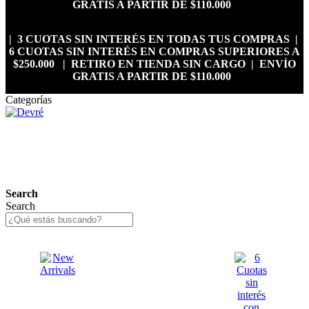
GRATIS A PARTIR DE $110.000
| 3 CUOTAS SIN INTERÉS EN TODAS TUS COMPRAS |
6 CUOTAS SIN INTERÉS EN COMPRAS SUPERIORES A
$250.000 | RETIRO EN TIENDA SIN CARGO | ENVÍO
GRATIS A PARTIR DE $110.000
Categorías
Search
Search