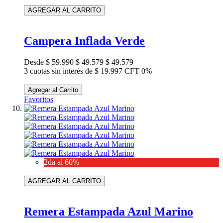
AGREGAR AL CARRITO
Campera Inflada Verde
Desde
$ 59.990
$ 49.579
$ 49.579
3 cuotas sin interés de
$ 19.997
CFT 0%
Agregar al Carrito
Favoritos
2da al 60%
AGREGAR AL CARRITO
Remera Estampada Azul Marino