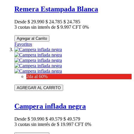
Remera Estampada Blanca
Desde
$ 29.990
$ 24.785
$ 24.785
3 cuotas sin interés de
$ 9.997
CFT 0%
Agregar al Carrito
Favoritos
2da al 60%
AGREGAR AL CARRITO
Campera inflada negra
Desde
$ 59.990
$ 49.579
$ 49.579
3 cuotas sin interés de
$ 19.997
CFT 0%