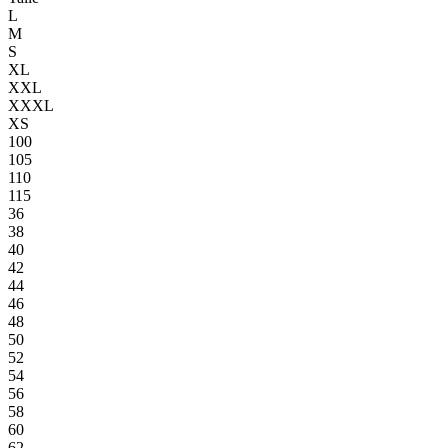
L
M
S
XL
XXL
XXXL
XS
100
105
110
115
36
38
40
42
44
46
48
50
52
54
56
58
60
62