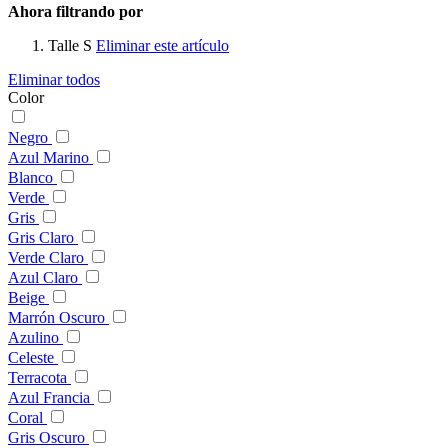
Ahora filtrando por
Talle
S
Eliminar este artículo
Eliminar todos
Color
Negro
Azul Marino
Blanco
Verde
Gris
Gris Claro
Verde Claro
Azul Claro
Beige
Marrón Oscuro
Azulino
Celeste
Terracota
Azul Francia
Coral
Gris Oscuro