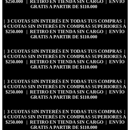
$250.000 | RETIRO EN TIENDA SIN CARGO | ENVÍO
GRATIS A PARTIR DE $110.000
| 3 CUOTAS SIN INTERÉS EN TODAS TUS COMPRAS |
6 CUOTAS SIN INTERÉS EN COMPRAS SUPERIORES A
$250.000 | RETIRO EN TIENDA SIN CARGO | ENVÍO
GRATIS A PARTIR DE $110.000
| 3 CUOTAS SIN INTERÉS EN TODAS TUS COMPRAS |
6 CUOTAS SIN INTERÉS EN COMPRAS SUPERIORES A
$250.000 | RETIRO EN TIENDA SIN CARGO | ENVÍO
GRATIS A PARTIR DE $110.000
| 3 CUOTAS SIN INTERÉS EN TODAS TUS COMPRAS |
6 CUOTAS SIN INTERÉS EN COMPRAS SUPERIORES A
$250.000 | RETIRO EN TIENDA SIN CARGO | ENVÍO
GRATIS A PARTIR DE $110.000
| 3 CUOTAS SIN INTERÉS EN TODAS TUS COMPRAS |
6 CUOTAS SIN INTERÉS EN COMPRAS SUPERIORES A
$250.000 | RETIRO EN TIENDA SIN CARGO | ENVÍO
GRATIS A PARTIR DE $110.000