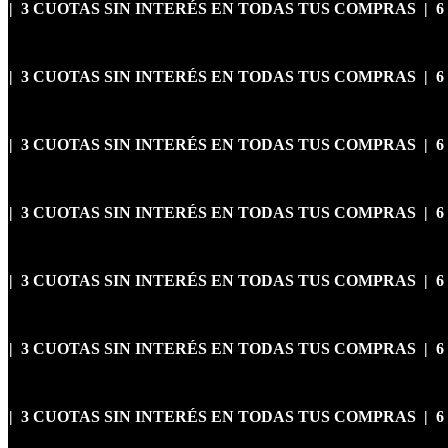
| 3 CUOTAS SIN INTERÉS EN TODAS TUS COMPRAS | 6
| 3 CUOTAS SIN INTERÉS EN TODAS TUS COMPRAS | 6
| 3 CUOTAS SIN INTERÉS EN TODAS TUS COMPRAS | 6
| 3 CUOTAS SIN INTERÉS EN TODAS TUS COMPRAS | 6
| 3 CUOTAS SIN INTERÉS EN TODAS TUS COMPRAS | 6
| 3 CUOTAS SIN INTERÉS EN TODAS TUS COMPRAS | 6
| 3 CUOTAS SIN INTERÉS EN TODAS TUS COMPRAS | 6