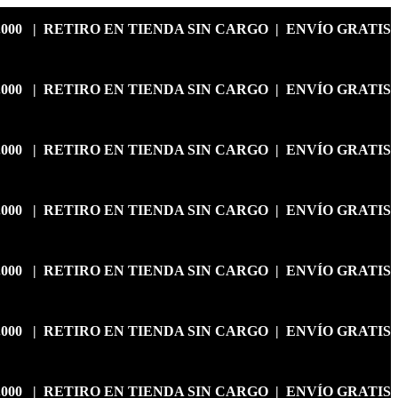
.000 | RETIRO EN TIENDA SIN CARGO | ENVÍO GRATIS
.000 | RETIRO EN TIENDA SIN CARGO | ENVÍO GRATIS
.000 | RETIRO EN TIENDA SIN CARGO | ENVÍO GRATIS
.000 | RETIRO EN TIENDA SIN CARGO | ENVÍO GRATIS
.000 | RETIRO EN TIENDA SIN CARGO | ENVÍO GRATIS
.000 | RETIRO EN TIENDA SIN CARGO | ENVÍO GRATIS
.000 | RETIRO EN TIENDA SIN CARGO | ENVÍO GRATIS