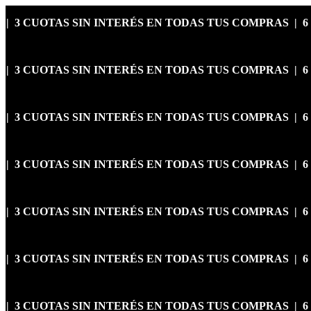
| 3 CUOTAS SIN INTERÉS EN TODAS TUS COMPRAS | 6
| 3 CUOTAS SIN INTERÉS EN TODAS TUS COMPRAS | 6
| 3 CUOTAS SIN INTERÉS EN TODAS TUS COMPRAS | 6
| 3 CUOTAS SIN INTERÉS EN TODAS TUS COMPRAS | 6
| 3 CUOTAS SIN INTERÉS EN TODAS TUS COMPRAS | 6
| 3 CUOTAS SIN INTERÉS EN TODAS TUS COMPRAS | 6
| 3 CUOTAS SIN INTERÉS EN TODAS TUS COMPRAS | 6