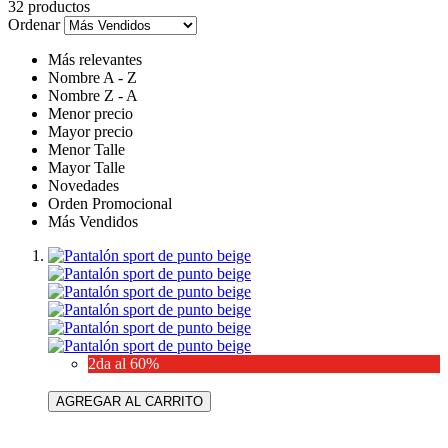
32 productos
Ordenar
Más relevantes
Nombre A - Z
Nombre Z - A
Menor precio
Mayor precio
Menor Talle
Mayor Talle
Novedades
Orden Promocional
Más Vendidos
2da al 60%
AGREGAR AL CARRITO