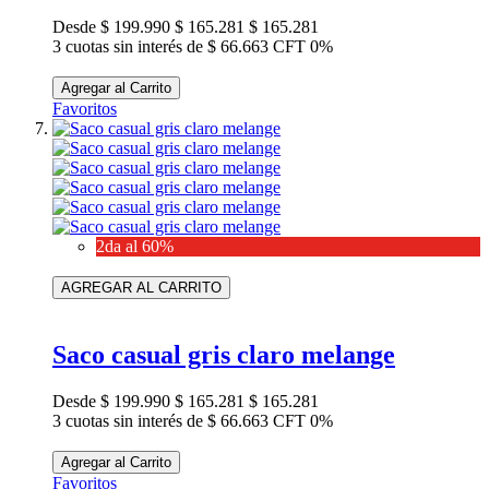
Desde
$ 199.990
$ 165.281
$ 165.281
3 cuotas sin interés de
$ 66.663
CFT 0%
Agregar al Carrito
Favoritos
2da al 60%
AGREGAR AL CARRITO
Saco casual gris claro melange
Desde
$ 199.990
$ 165.281
$ 165.281
3 cuotas sin interés de
$ 66.663
CFT 0%
Agregar al Carrito
Favoritos