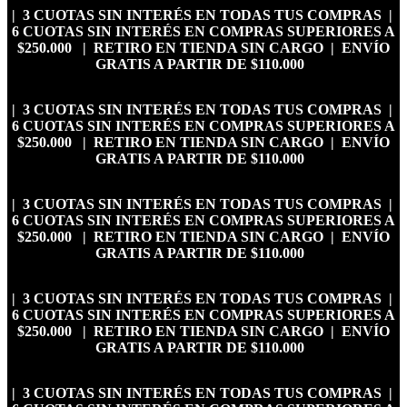
| 3 CUOTAS SIN INTERÉS EN TODAS TUS COMPRAS |
6 CUOTAS SIN INTERÉS EN COMPRAS SUPERIORES A
$250.000 | RETIRO EN TIENDA SIN CARGO | ENVÍO
GRATIS A PARTIR DE $110.000
| 3 CUOTAS SIN INTERÉS EN TODAS TUS COMPRAS |
6 CUOTAS SIN INTERÉS EN COMPRAS SUPERIORES A
$250.000 | RETIRO EN TIENDA SIN CARGO | ENVÍO
GRATIS A PARTIR DE $110.000
| 3 CUOTAS SIN INTERÉS EN TODAS TUS COMPRAS |
6 CUOTAS SIN INTERÉS EN COMPRAS SUPERIORES A
$250.000 | RETIRO EN TIENDA SIN CARGO | ENVÍO
GRATIS A PARTIR DE $110.000
| 3 CUOTAS SIN INTERÉS EN TODAS TUS COMPRAS |
6 CUOTAS SIN INTERÉS EN COMPRAS SUPERIORES A
$250.000 | RETIRO EN TIENDA SIN CARGO | ENVÍO
GRATIS A PARTIR DE $110.000
| 3 CUOTAS SIN INTERÉS EN TODAS TUS COMPRAS |