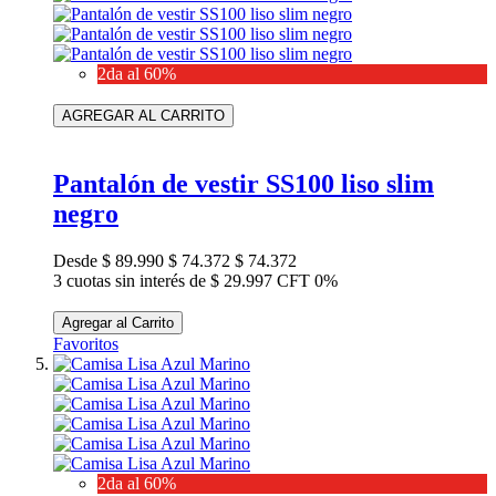
2da al 60%
AGREGAR AL CARRITO
Pantalón de vestir SS100 liso slim
negro
Desde
$ 89.990
$ 74.372
$ 74.372
3 cuotas sin interés de
$ 29.997
CFT 0%
Agregar al Carrito
Favoritos
2da al 60%