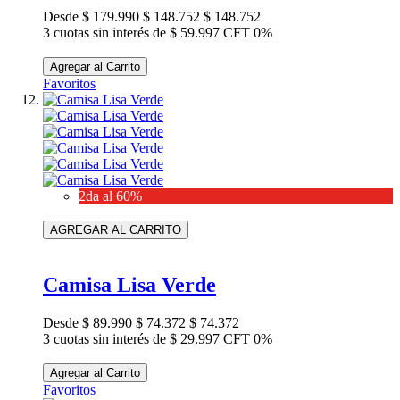
Desde
$ 179.990
$ 148.752
$ 148.752
3 cuotas sin interés de
$ 59.997
CFT 0%
Agregar al Carrito
Favoritos
2da al 60%
AGREGAR AL CARRITO
Camisa Lisa Verde
Desde
$ 89.990
$ 74.372
$ 74.372
3 cuotas sin interés de
$ 29.997
CFT 0%
Agregar al Carrito
Favoritos