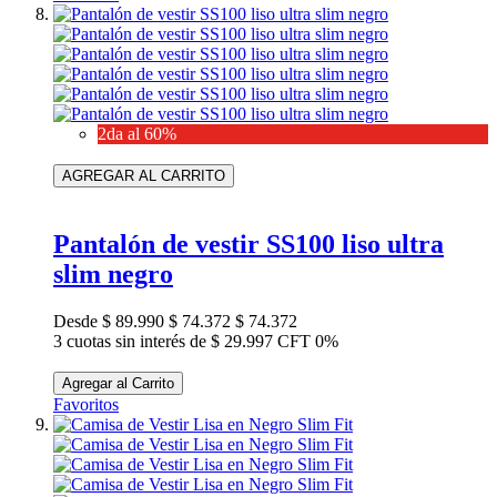
2da al 60%
AGREGAR AL CARRITO
Pantalón de vestir SS100 liso ultra
slim negro
Desde
$ 89.990
$ 74.372
$ 74.372
3 cuotas sin interés de
$ 29.997
CFT 0%
Agregar al Carrito
Favoritos