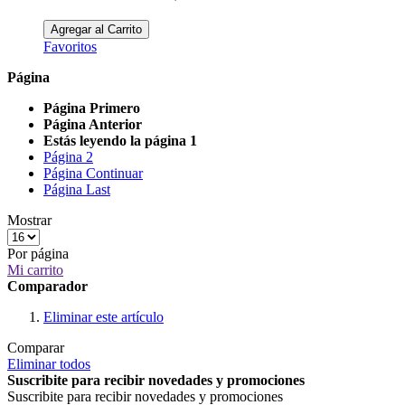
Agregar al Carrito
Favoritos
Página
Página
Primero
Página
Anterior
Estás leyendo la página
1
Página
2
Página
Continuar
Página
Last
Mostrar
Por página
Mi carrito
Comparador
Eliminar este artículo
Comparar
Eliminar todos
Suscribite para recibir novedades y promociones
Suscribite para recibir novedades y promociones