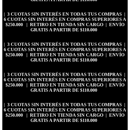
| 3 CUOTAS SIN INTERÉS EN TODAS TUS COMPRAS |
6 CUOTAS SIN INTERÉS EN COMPRAS SUPERIORES A
$250.000 | RETIRO EN TIENDA SIN CARGO | ENVÍO
GRATIS A PARTIR DE $110.000
| 3 CUOTAS SIN INTERÉS EN TODAS TUS COMPRAS |
6 CUOTAS SIN INTERÉS EN COMPRAS SUPERIORES A
$250.000 | RETIRO EN TIENDA SIN CARGO | ENVÍO
GRATIS A PARTIR DE $110.000
| 3 CUOTAS SIN INTERÉS EN TODAS TUS COMPRAS |
6 CUOTAS SIN INTERÉS EN COMPRAS SUPERIORES A
$250.000 | RETIRO EN TIENDA SIN CARGO | ENVÍO
GRATIS A PARTIR DE $110.000
| 3 CUOTAS SIN INTERÉS EN TODAS TUS COMPRAS |
6 CUOTAS SIN INTERÉS EN COMPRAS SUPERIORES A
$250.000 | RETIRO EN TIENDA SIN CARGO | ENVÍO
GRATIS A PARTIR DE $110.000