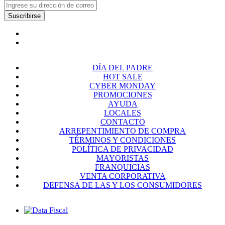
Suscribirse
DÍA DEL PADRE
HOT SALE
CYBER MONDAY
PROMOCIONES
AYUDA
LOCALES
CONTACTO
ARREPENTIMIENTO DE COMPRA
TÉRMINOS Y CONDICIONES
POLÍTICA DE PRIVACIDAD
MAYORISTAS
FRANQUICIAS
VENTA CORPORATIVA
DEFENSA DE LAS Y LOS CONSUMIDORES