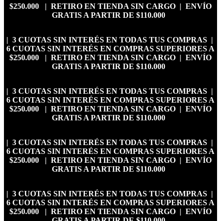
$250.000 | RETIRO EN TIENDA SIN CARGO | ENVÍO
GRATIS A PARTIR DE $110.000
| 3 CUOTAS SIN INTERÉS EN TODAS TUS COMPRAS |
6 CUOTAS SIN INTERÉS EN COMPRAS SUPERIORES A
$250.000 | RETIRO EN TIENDA SIN CARGO | ENVÍO
GRATIS A PARTIR DE $110.000
| 3 CUOTAS SIN INTERÉS EN TODAS TUS COMPRAS |
6 CUOTAS SIN INTERÉS EN COMPRAS SUPERIORES A
$250.000 | RETIRO EN TIENDA SIN CARGO | ENVÍO
GRATIS A PARTIR DE $110.000
| 3 CUOTAS SIN INTERÉS EN TODAS TUS COMPRAS |
6 CUOTAS SIN INTERÉS EN COMPRAS SUPERIORES A
$250.000 | RETIRO EN TIENDA SIN CARGO | ENVÍO
GRATIS A PARTIR DE $110.000
| 3 CUOTAS SIN INTERÉS EN TODAS TUS COMPRAS |
6 CUOTAS SIN INTERÉS EN COMPRAS SUPERIORES A
$250.000 | RETIRO EN TIENDA SIN CARGO | ENVÍO
GRATIS A PARTIR DE $110.000