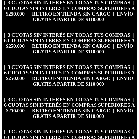
| 3 CUOTAS SIN INTERÉS EN TODAS TUS COMPRAS |
6 CUOTAS SIN INTERÉS EN COMPRAS SUPERIORES A
$250.000 | RETIRO EN TIENDA SIN CARGO | ENVÍO
GRATIS A PARTIR DE $110.000
| 3 CUOTAS SIN INTERÉS EN TODAS TUS COMPRAS |
6 CUOTAS SIN INTERÉS EN COMPRAS SUPERIORES A
$250.000 | RETIRO EN TIENDA SIN CARGO | ENVÍO
GRATIS A PARTIR DE $110.000
| 3 CUOTAS SIN INTERÉS EN TODAS TUS COMPRAS |
6 CUOTAS SIN INTERÉS EN COMPRAS SUPERIORES A
$250.000 | RETIRO EN TIENDA SIN CARGO | ENVÍO
GRATIS A PARTIR DE $110.000
| 3 CUOTAS SIN INTERÉS EN TODAS TUS COMPRAS |
6 CUOTAS SIN INTERÉS EN COMPRAS SUPERIORES A
$250.000 | RETIRO EN TIENDA SIN CARGO | ENVÍO
GRATIS A PARTIR DE $110.000
| 3 CUOTAS SIN INTERÉS EN TODAS TUS COMPRAS |
6 CUOTAS SIN INTERÉS EN COMPRAS SUPERIORES A