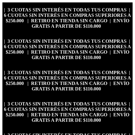
| 3 CUOTAS SIN INTERÉS EN TODAS TUS COMPRAS |
6 CUOTAS SIN INTERÉS EN COMPRAS SUPERIORES A
$250.000 | RETIRO EN TIENDA SIN CARGO | ENVÍO
GRATIS A PARTIR DE $110.000
| 3 CUOTAS SIN INTERÉS EN TODAS TUS COMPRAS |
6 CUOTAS SIN INTERÉS EN COMPRAS SUPERIORES A
$250.000 | RETIRO EN TIENDA SIN CARGO | ENVÍO
GRATIS A PARTIR DE $110.000
| 3 CUOTAS SIN INTERÉS EN TODAS TUS COMPRAS |
6 CUOTAS SIN INTERÉS EN COMPRAS SUPERIORES A
$250.000 | RETIRO EN TIENDA SIN CARGO | ENVÍO
GRATIS A PARTIR DE $110.000
| 3 CUOTAS SIN INTERÉS EN TODAS TUS COMPRAS |
6 CUOTAS SIN INTERÉS EN COMPRAS SUPERIORES A
$250.000 | RETIRO EN TIENDA SIN CARGO | ENVÍO
GRATIS A PARTIR DE $110.000