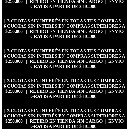
$250.000 | RETIRO EN TIENDA SIN CARGO | ENVÍO
GRATIS A PARTIR DE $110.000
| 3 CUOTAS SIN INTERÉS EN TODAS TUS COMPRAS |
6 CUOTAS SIN INTERÉS EN COMPRAS SUPERIORES A
$250.000 | RETIRO EN TIENDA SIN CARGO | ENVÍO
GRATIS A PARTIR DE $110.000
| 3 CUOTAS SIN INTERÉS EN TODAS TUS COMPRAS |
6 CUOTAS SIN INTERÉS EN COMPRAS SUPERIORES A
$250.000 | RETIRO EN TIENDA SIN CARGO | ENVÍO
GRATIS A PARTIR DE $110.000
| 3 CUOTAS SIN INTERÉS EN TODAS TUS COMPRAS |
6 CUOTAS SIN INTERÉS EN COMPRAS SUPERIORES A
$250.000 | RETIRO EN TIENDA SIN CARGO | ENVÍO
GRATIS A PARTIR DE $110.000
| 3 CUOTAS SIN INTERÉS EN TODAS TUS COMPRAS |
6 CUOTAS SIN INTERÉS EN COMPRAS SUPERIORES A
$250.000 | RETIRO EN TIENDA SIN CARGO | ENVÍO
GRATIS A PARTIR DE $110.000