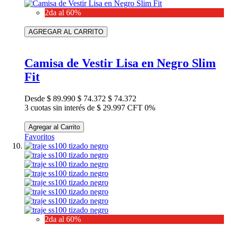
2da al 60%
AGREGAR AL CARRITO
Camisa de Vestir Lisa en Negro Slim
Fit
Desde
$ 89.990
$ 74.372
$ 74.372
3 cuotas sin interés de
$ 29.997
CFT 0%
Agregar al Carrito
Favoritos
2da al 60%