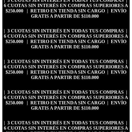
| 3 CUOTAS SIN INTERÉS EN TODAS TUS COMPRAS |
6 CUOTAS SIN INTERÉS EN COMPRAS SUPERIORES A
$250.000 | RETIRO EN TIENDA SIN CARGO | ENVÍO
GRATIS A PARTIR DE $110.000
| 3 CUOTAS SIN INTERÉS EN TODAS TUS COMPRAS |
6 CUOTAS SIN INTERÉS EN COMPRAS SUPERIORES A
$250.000 | RETIRO EN TIENDA SIN CARGO | ENVÍO
GRATIS A PARTIR DE $110.000
| 3 CUOTAS SIN INTERÉS EN TODAS TUS COMPRAS |
6 CUOTAS SIN INTERÉS EN COMPRAS SUPERIORES A
$250.000 | RETIRO EN TIENDA SIN CARGO | ENVÍO
GRATIS A PARTIR DE $110.000
| 3 CUOTAS SIN INTERÉS EN TODAS TUS COMPRAS |
6 CUOTAS SIN INTERÉS EN COMPRAS SUPERIORES A
$250.000 | RETIRO EN TIENDA SIN CARGO | ENVÍO
GRATIS A PARTIR DE $110.000
| 3 CUOTAS SIN INTERÉS EN TODAS TUS COMPRAS |
6 CUOTAS SIN INTERÉS EN COMPRAS SUPERIORES A