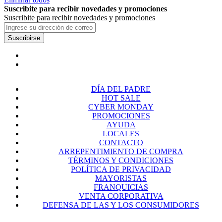
Suscribite para recibir novedades y promociones
Suscribite para recibir novedades y promociones
Suscribirse
DÍA DEL PADRE
HOT SALE
CYBER MONDAY
PROMOCIONES
AYUDA
LOCALES
CONTACTO
ARREPENTIMIENTO DE COMPRA
TÉRMINOS Y CONDICIONES
POLÍTICA DE PRIVACIDAD
MAYORISTAS
FRANQUICIAS
VENTA CORPORATIVA
DEFENSA DE LAS Y LOS CONSUMIDORES