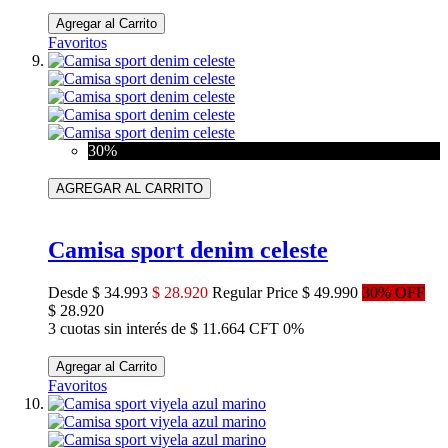
Agregar al Carrito
Favoritos
30%
AGREGAR AL CARRITO
Camisa sport denim celeste
Desde
$ 34.993
$ 28.920
Regular Price
$ 49.990
30% OFF
$ 28.920
3 cuotas sin interés de
$ 11.664
CFT 0%
Agregar al Carrito
Favoritos