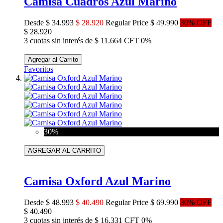
Camisa Cuadros Azul Marino
Desde
$ 34.993
$ 28.920
Regular Price
$ 49.990
30% OFF
$ 28.920
3 cuotas sin interés de
$ 11.664
CFT 0%
Agregar al Carrito
Favoritos
30%
AGREGAR AL CARRITO
Camisa Oxford Azul Marino
Desde
$ 48.993
$ 40.490
Regular Price
$ 69.990
30% OFF
$ 40.490
3 cuotas sin interés de
$ 16.331
CFT 0%