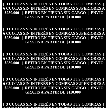
| 3 CUOTAS SIN INTERÉS EN TODAS TUS COMPRAS |
6 CUOTAS SIN INTERÉS EN COMPRAS SUPERIORES A
$250.000 | RETIRO EN TIENDA SIN CARGO | ENVÍO
GRATIS A PARTIR DE $110.000
| 3 CUOTAS SIN INTERÉS EN TODAS TUS COMPRAS |
6 CUOTAS SIN INTERÉS EN COMPRAS SUPERIORES A
$250.000 | RETIRO EN TIENDA SIN CARGO | ENVÍO
GRATIS A PARTIR DE $110.000
| 3 CUOTAS SIN INTERÉS EN TODAS TUS COMPRAS |
6 CUOTAS SIN INTERÉS EN COMPRAS SUPERIORES A
$250.000 | RETIRO EN TIENDA SIN CARGO | ENVÍO
GRATIS A PARTIR DE $110.000
| 3 CUOTAS SIN INTERÉS EN TODAS TUS COMPRAS |
6 CUOTAS SIN INTERÉS EN COMPRAS SUPERIORES A
$250.000 | RETIRO EN TIENDA SIN CARGO | ENVÍO
GRATIS A PARTIR DE $110.000
| 3 CUOTAS SIN INTERÉS EN TODAS TUS COMPRAS |