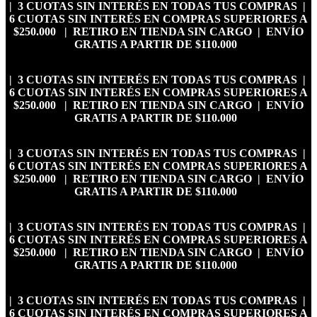
| 3 CUOTAS SIN INTERÉS EN TODAS TUS COMPRAS |
6 CUOTAS SIN INTERÉS EN COMPRAS SUPERIORES A
$250.000 | RETIRO EN TIENDA SIN CARGO | ENVÍO
GRATIS A PARTIR DE $110.000
| 3 CUOTAS SIN INTERÉS EN TODAS TUS COMPRAS |
6 CUOTAS SIN INTERÉS EN COMPRAS SUPERIORES A
$250.000 | RETIRO EN TIENDA SIN CARGO | ENVÍO
GRATIS A PARTIR DE $110.000
| 3 CUOTAS SIN INTERÉS EN TODAS TUS COMPRAS |
6 CUOTAS SIN INTERÉS EN COMPRAS SUPERIORES A
$250.000 | RETIRO EN TIENDA SIN CARGO | ENVÍO
GRATIS A PARTIR DE $110.000
| 3 CUOTAS SIN INTERÉS EN TODAS TUS COMPRAS |
6 CUOTAS SIN INTERÉS EN COMPRAS SUPERIORES A
$250.000 | RETIRO EN TIENDA SIN CARGO | ENVÍO
GRATIS A PARTIR DE $110.000
| 3 CUOTAS SIN INTERÉS EN TODAS TUS COMPRAS |
6 CUOTAS SIN INTERÉS EN COMPRAS SUPERIORES A