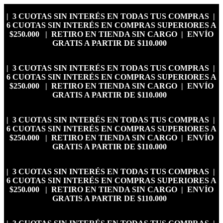
| 3 CUOTAS SIN INTERÉS EN TODAS TUS COMPRAS |
6 CUOTAS SIN INTERÉS EN COMPRAS SUPERIORES A
$250.000 | RETIRO EN TIENDA SIN CARGO | ENVÍO
GRATIS A PARTIR DE $110.000
| 3 CUOTAS SIN INTERÉS EN TODAS TUS COMPRAS |
6 CUOTAS SIN INTERÉS EN COMPRAS SUPERIORES A
$250.000 | RETIRO EN TIENDA SIN CARGO | ENVÍO
GRATIS A PARTIR DE $110.000
| 3 CUOTAS SIN INTERÉS EN TODAS TUS COMPRAS |
6 CUOTAS SIN INTERÉS EN COMPRAS SUPERIORES A
$250.000 | RETIRO EN TIENDA SIN CARGO | ENVÍO
GRATIS A PARTIR DE $110.000
| 3 CUOTAS SIN INTERÉS EN TODAS TUS COMPRAS |
6 CUOTAS SIN INTERÉS EN COMPRAS SUPERIORES A
$250.000 | RETIRO EN TIENDA SIN CARGO | ENVÍO
GRATIS A PARTIR DE $110.000