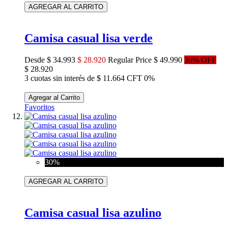
AGREGAR AL CARRITO
Camisa casual lisa verde
Desde
$ 34.993
$ 28.920
Regular Price
$ 49.990
30% OFF
$ 28.920
3 cuotas sin interés de
$ 11.664
CFT 0%
Agregar al Carrito
Favoritos
30%
AGREGAR AL CARRITO
Camisa casual lisa azulino