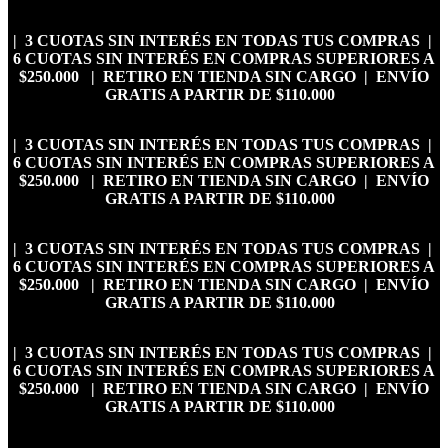
| 3 CUOTAS SIN INTERÉS EN TODAS TUS COMPRAS |
6 CUOTAS SIN INTERÉS EN COMPRAS SUPERIORES A
$250.000 | RETIRO EN TIENDA SIN CARGO | ENVÍO
GRATIS A PARTIR DE $110.000
| 3 CUOTAS SIN INTERÉS EN TODAS TUS COMPRAS |
6 CUOTAS SIN INTERÉS EN COMPRAS SUPERIORES A
$250.000 | RETIRO EN TIENDA SIN CARGO | ENVÍO
GRATIS A PARTIR DE $110.000
| 3 CUOTAS SIN INTERÉS EN TODAS TUS COMPRAS |
6 CUOTAS SIN INTERÉS EN COMPRAS SUPERIORES A
$250.000 | RETIRO EN TIENDA SIN CARGO | ENVÍO
GRATIS A PARTIR DE $110.000
| 3 CUOTAS SIN INTERÉS EN TODAS TUS COMPRAS |
6 CUOTAS SIN INTERÉS EN COMPRAS SUPERIORES A
$250.000 | RETIRO EN TIENDA SIN CARGO | ENVÍO
GRATIS A PARTIR DE $110.000