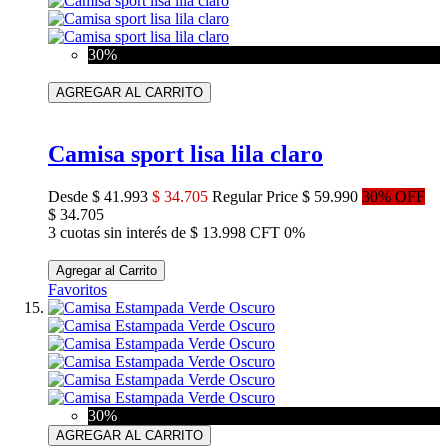
30%
AGREGAR AL CARRITO
Camisa sport lisa lila claro
Desde
$ 41.993
$ 34.705
Regular Price
$ 59.990
30% OFF
$ 34.705
3 cuotas sin interés de
$ 13.998
CFT 0%
Agregar al Carrito
Favoritos
30%
AGREGAR AL CARRITO