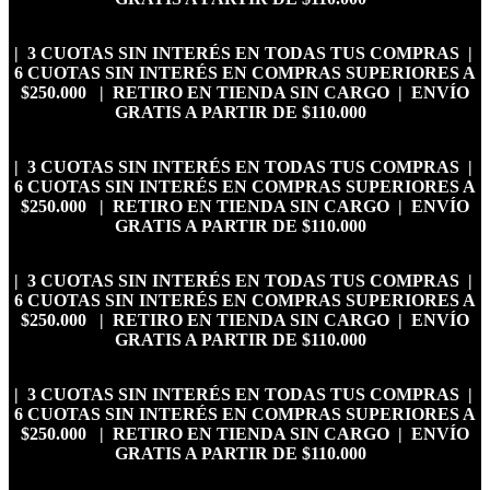
| 3 CUOTAS SIN INTERÉS EN TODAS TUS COMPRAS |
6 CUOTAS SIN INTERÉS EN COMPRAS SUPERIORES A
$250.000 | RETIRO EN TIENDA SIN CARGO | ENVÍO
GRATIS A PARTIR DE $110.000
| 3 CUOTAS SIN INTERÉS EN TODAS TUS COMPRAS |
6 CUOTAS SIN INTERÉS EN COMPRAS SUPERIORES A
$250.000 | RETIRO EN TIENDA SIN CARGO | ENVÍO
GRATIS A PARTIR DE $110.000
| 3 CUOTAS SIN INTERÉS EN TODAS TUS COMPRAS |
6 CUOTAS SIN INTERÉS EN COMPRAS SUPERIORES A
$250.000 | RETIRO EN TIENDA SIN CARGO | ENVÍO
GRATIS A PARTIR DE $110.000
| 3 CUOTAS SIN INTERÉS EN TODAS TUS COMPRAS |
6 CUOTAS SIN INTERÉS EN COMPRAS SUPERIORES A
$250.000 | RETIRO EN TIENDA SIN CARGO | ENVÍO
GRATIS A PARTIR DE $110.000