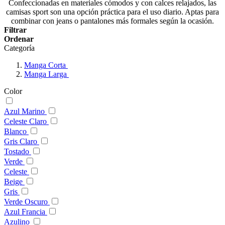
Confeccionadas en materiales cómodos y con calces relajados, las
camisas sport son una opción práctica para el uso diario. Aptas para
combinar con jeans o pantalones más formales según la ocasión.
Filtrar
Ordenar
Categoría
Manga Corta
Manga Larga
Color
Azul Marino
Celeste Claro
Blanco
Gris Claro
Tostado
Verde
Celeste
Beige
Gris
Verde Oscuro
Azul Francia
Azulino