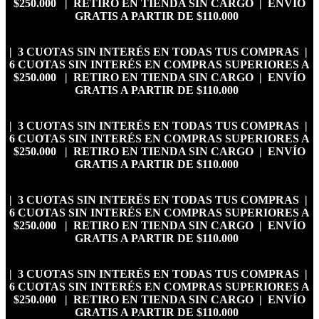
$250.000 | RETIRO EN TIENDA SIN CARGO | ENVÍO
GRATIS A PARTIR DE $110.000
| 3 CUOTAS SIN INTERÉS EN TODAS TUS COMPRAS |
6 CUOTAS SIN INTERÉS EN COMPRAS SUPERIORES A
$250.000 | RETIRO EN TIENDA SIN CARGO | ENVÍO
GRATIS A PARTIR DE $110.000
| 3 CUOTAS SIN INTERÉS EN TODAS TUS COMPRAS |
6 CUOTAS SIN INTERÉS EN COMPRAS SUPERIORES A
$250.000 | RETIRO EN TIENDA SIN CARGO | ENVÍO
GRATIS A PARTIR DE $110.000
| 3 CUOTAS SIN INTERÉS EN TODAS TUS COMPRAS |
6 CUOTAS SIN INTERÉS EN COMPRAS SUPERIORES A
$250.000 | RETIRO EN TIENDA SIN CARGO | ENVÍO
GRATIS A PARTIR DE $110.000
| 3 CUOTAS SIN INTERÉS EN TODAS TUS COMPRAS |
6 CUOTAS SIN INTERÉS EN COMPRAS SUPERIORES A
$250.000 | RETIRO EN TIENDA SIN CARGO | ENVÍO
GRATIS A PARTIR DE $110.000