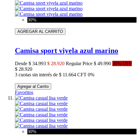
30%
AGREGAR AL CARRITO
Camisa sport viyela azul marino
Desde
$ 34.993
$ 28.920
Regular Price
$ 49.990
30% OFF
$ 28.920
3 cuotas sin interés de
$ 11.664
CFT 0%
Agregar al Carrito
Favoritos
30%