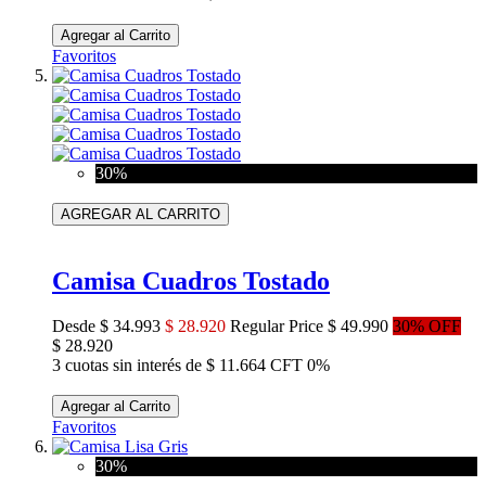
Agregar al Carrito
Favoritos
30%
AGREGAR AL CARRITO
Camisa Cuadros Tostado
Desde
$ 34.993
$ 28.920
Regular Price
$ 49.990
30% OFF
$ 28.920
3 cuotas sin interés de
$ 11.664
CFT 0%
Agregar al Carrito
Favoritos
30%