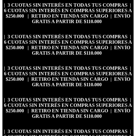
| 3 CUOTAS SIN INTERÉS EN TODAS TUS COMPRAS |
6 CUOTAS SIN INTERÉS EN COMPRAS SUPERIORES A
$250.000 | RETIRO EN TIENDA SIN CARGO | ENVÍO
GRATIS A PARTIR DE $110.000
| 3 CUOTAS SIN INTERÉS EN TODAS TUS COMPRAS |
6 CUOTAS SIN INTERÉS EN COMPRAS SUPERIORES A
$250.000 | RETIRO EN TIENDA SIN CARGO | ENVÍO
GRATIS A PARTIR DE $110.000
| 3 CUOTAS SIN INTERÉS EN TODAS TUS COMPRAS |
6 CUOTAS SIN INTERÉS EN COMPRAS SUPERIORES A
$250.000 | RETIRO EN TIENDA SIN CARGO | ENVÍO
GRATIS A PARTIR DE $110.000
| 3 CUOTAS SIN INTERÉS EN TODAS TUS COMPRAS |
6 CUOTAS SIN INTERÉS EN COMPRAS SUPERIORES A
$250.000 | RETIRO EN TIENDA SIN CARGO | ENVÍO
GRATIS A PARTIR DE $110.000
| 3 CUOTAS SIN INTERÉS EN TODAS TUS COMPRAS |