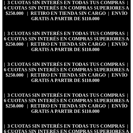
| 3 CUOTAS SIN INTERÉS EN TODAS TUS COMPRAS |
6 CUOTAS SIN INTERÉS EN COMPRAS SUPERIORES A
$250.000 | RETIRO EN TIENDA SIN CARGO | ENVÍO
GRATIS A PARTIR DE $110.000
| 3 CUOTAS SIN INTERÉS EN TODAS TUS COMPRAS |
6 CUOTAS SIN INTERÉS EN COMPRAS SUPERIORES A
$250.000 | RETIRO EN TIENDA SIN CARGO | ENVÍO
GRATIS A PARTIR DE $110.000
| 3 CUOTAS SIN INTERÉS EN TODAS TUS COMPRAS |
6 CUOTAS SIN INTERÉS EN COMPRAS SUPERIORES A
$250.000 | RETIRO EN TIENDA SIN CARGO | ENVÍO
GRATIS A PARTIR DE $110.000
| 3 CUOTAS SIN INTERÉS EN TODAS TUS COMPRAS |
6 CUOTAS SIN INTERÉS EN COMPRAS SUPERIORES A
$250.000 | RETIRO EN TIENDA SIN CARGO | ENVÍO
GRATIS A PARTIR DE $110.000
| 3 CUOTAS SIN INTERÉS EN TODAS TUS COMPRAS |
6 CUOTAS SIN INTERÉS EN COMPRAS SUPERIORES A