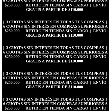
6 CUOTAS SIN INTERÉS EN COMPRAS SUPERIORES A
$250.000 | RETIRO EN TIENDA SIN CARGO | ENVÍO
GRATIS A PARTIR DE $110.000
| 3 CUOTAS SIN INTERÉS EN TODAS TUS COMPRAS |
6 CUOTAS SIN INTERÉS EN COMPRAS SUPERIORES A
$250.000 | RETIRO EN TIENDA SIN CARGO | ENVÍO
GRATIS A PARTIR DE $110.000
| 3 CUOTAS SIN INTERÉS EN TODAS TUS COMPRAS |
6 CUOTAS SIN INTERÉS EN COMPRAS SUPERIORES A
$250.000 | RETIRO EN TIENDA SIN CARGO | ENVÍO
GRATIS A PARTIR DE $110.000
| 3 CUOTAS SIN INTERÉS EN TODAS TUS COMPRAS |
6 CUOTAS SIN INTERÉS EN COMPRAS SUPERIORES A
$250.000 | RETIRO EN TIENDA SIN CARGO | ENVÍO
GRATIS A PARTIR DE $110.000
| 3 CUOTAS SIN INTERÉS EN TODAS TUS COMPRAS |
6 CUOTAS SIN INTERÉS EN COMPRAS SUPERIORES A
$250.000 | RETIRO EN TIENDA SIN CARGO | ENVÍO