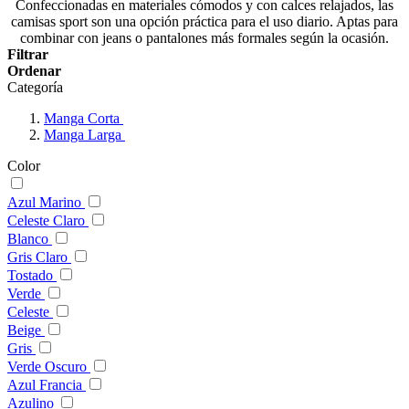
Confeccionadas en materiales cómodos y con calces relajados, las
camisas sport son una opción práctica para el uso diario. Aptas para
combinar con jeans o pantalones más formales según la ocasión.
Filtrar
Ordenar
Categoría
Manga Corta
Manga Larga
Color
Azul Marino
Celeste Claro
Blanco
Gris Claro
Tostado
Verde
Celeste
Beige
Gris
Verde Oscuro
Azul Francia
Azulino