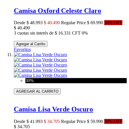
Camisa Oxford Celeste Claro
Desde
$ 48.993
$ 40.490
Regular Price
$ 69.990
30% OFF
$ 40.490
3 cuotas sin interés de
$ 16.331
CFT 0%
Agregar al Carrito
Favoritos
30%
AGREGAR AL CARRITO
Camisa Lisa Verde Oscuro
Desde
$ 41.993
$ 34.705
Regular Price
$ 59.990
30% OFF
$ 34.705