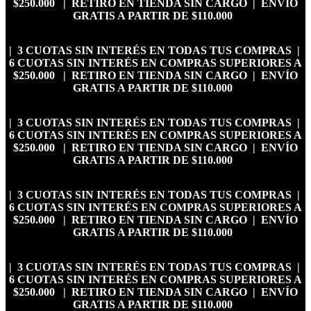
$250.000 | RETIRO EN TIENDA SIN CARGO | ENVÍO
GRATIS A PARTIR DE $110.000
| 3 CUOTAS SIN INTERÉS EN TODAS TUS COMPRAS |
6 CUOTAS SIN INTERÉS EN COMPRAS SUPERIORES A
$250.000 | RETIRO EN TIENDA SIN CARGO | ENVÍO
GRATIS A PARTIR DE $110.000
| 3 CUOTAS SIN INTERÉS EN TODAS TUS COMPRAS |
6 CUOTAS SIN INTERÉS EN COMPRAS SUPERIORES A
$250.000 | RETIRO EN TIENDA SIN CARGO | ENVÍO
GRATIS A PARTIR DE $110.000
| 3 CUOTAS SIN INTERÉS EN TODAS TUS COMPRAS |
6 CUOTAS SIN INTERÉS EN COMPRAS SUPERIORES A
$250.000 | RETIRO EN TIENDA SIN CARGO | ENVÍO
GRATIS A PARTIR DE $110.000
| 3 CUOTAS SIN INTERÉS EN TODAS TUS COMPRAS |
6 CUOTAS SIN INTERÉS EN COMPRAS SUPERIORES A
$250.000 | RETIRO EN TIENDA SIN CARGO | ENVÍO
GRATIS A PARTIR DE $110.000