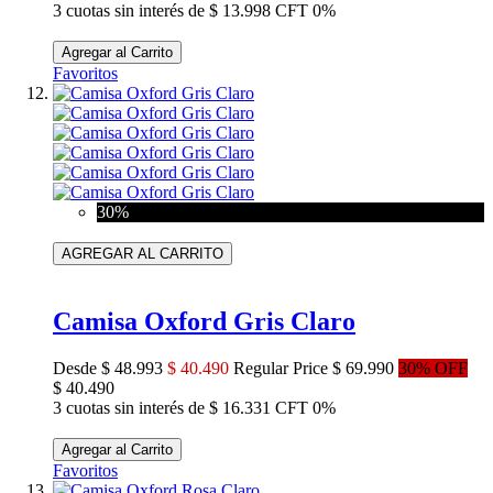
3 cuotas sin interés de
$ 13.998
CFT 0%
Agregar al Carrito
Favoritos
30%
AGREGAR AL CARRITO
Camisa Oxford Gris Claro
Desde
$ 48.993
$ 40.490
Regular Price
$ 69.990
30% OFF
$ 40.490
3 cuotas sin interés de
$ 16.331
CFT 0%
Agregar al Carrito
Favoritos