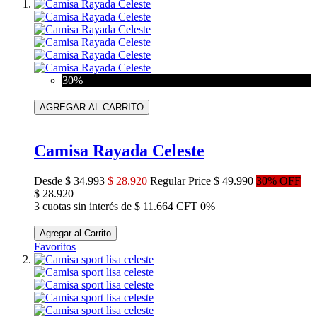
30%
AGREGAR AL CARRITO
Camisa Rayada Celeste
Desde
$ 34.993
$ 28.920
Regular Price
$ 49.990
30% OFF
$ 28.920
3 cuotas sin interés de
$ 11.664
CFT 0%
Agregar al Carrito
Favoritos