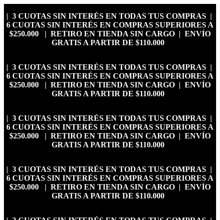
| 3 CUOTAS SIN INTERÉS EN TODAS TUS COMPRAS |
6 CUOTAS SIN INTERÉS EN COMPRAS SUPERIORES A
$250.000 | RETIRO EN TIENDA SIN CARGO | ENVÍO
GRATIS A PARTIR DE $110.000
| 3 CUOTAS SIN INTERÉS EN TODAS TUS COMPRAS |
6 CUOTAS SIN INTERÉS EN COMPRAS SUPERIORES A
$250.000 | RETIRO EN TIENDA SIN CARGO | ENVÍO
GRATIS A PARTIR DE $110.000
| 3 CUOTAS SIN INTERÉS EN TODAS TUS COMPRAS |
6 CUOTAS SIN INTERÉS EN COMPRAS SUPERIORES A
$250.000 | RETIRO EN TIENDA SIN CARGO | ENVÍO
GRATIS A PARTIR DE $110.000
| 3 CUOTAS SIN INTERÉS EN TODAS TUS COMPRAS |
6 CUOTAS SIN INTERÉS EN COMPRAS SUPERIORES A
$250.000 | RETIRO EN TIENDA SIN CARGO | ENVÍO
GRATIS A PARTIR DE $110.000