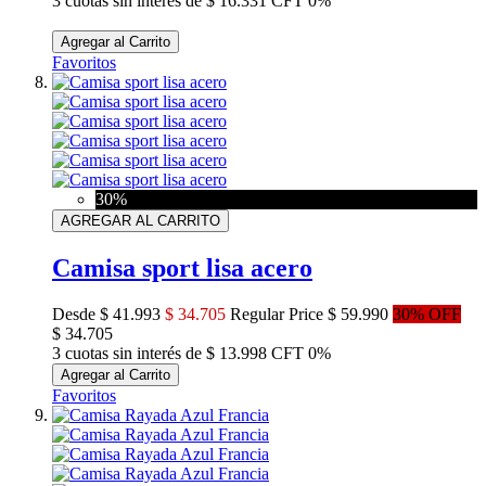
3 cuotas sin interés de
$ 16.331
CFT 0%
Agregar al Carrito
Favoritos
30%
AGREGAR AL CARRITO
Camisa sport lisa acero
Desde
$ 41.993
$ 34.705
Regular Price
$ 59.990
30% OFF
$ 34.705
3 cuotas sin interés de
$ 13.998
CFT 0%
Agregar al Carrito
Favoritos