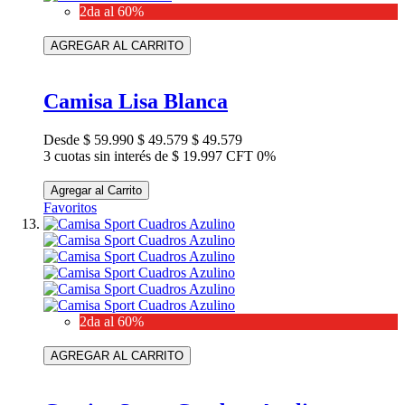
2da al 60%
AGREGAR AL CARRITO
Camisa Lisa Blanca
Desde
$ 59.990
$ 49.579
$ 49.579
3 cuotas sin interés de
$ 19.997
CFT 0%
Agregar al Carrito
Favoritos
2da al 60%
AGREGAR AL CARRITO