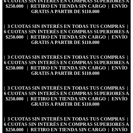
6 CUOTAS SIN INTERÉS EN COMPRAS SUPERIORES A
$250.000 | RETIRO EN TIENDA SIN CARGO | ENVÍO
GRATIS A PARTIR DE $110.000
| 3 CUOTAS SIN INTERÉS EN TODAS TUS COMPRAS |
6 CUOTAS SIN INTERÉS EN COMPRAS SUPERIORES A
$250.000 | RETIRO EN TIENDA SIN CARGO | ENVÍO
GRATIS A PARTIR DE $110.000
| 3 CUOTAS SIN INTERÉS EN TODAS TUS COMPRAS |
6 CUOTAS SIN INTERÉS EN COMPRAS SUPERIORES A
$250.000 | RETIRO EN TIENDA SIN CARGO | ENVÍO
GRATIS A PARTIR DE $110.000
| 3 CUOTAS SIN INTERÉS EN TODAS TUS COMPRAS |
6 CUOTAS SIN INTERÉS EN COMPRAS SUPERIORES A
$250.000 | RETIRO EN TIENDA SIN CARGO | ENVÍO
GRATIS A PARTIR DE $110.000
| 3 CUOTAS SIN INTERÉS EN TODAS TUS COMPRAS |
6 CUOTAS SIN INTERÉS EN COMPRAS SUPERIORES A
$250.000 | RETIRO EN TIENDA SIN CARGO | ENVÍO