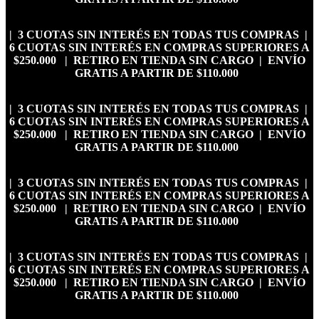
| 3 CUOTAS SIN INTERÉS EN TODAS TUS COMPRAS |
6 CUOTAS SIN INTERÉS EN COMPRAS SUPERIORES A
$250.000 | RETIRO EN TIENDA SIN CARGO | ENVÍO
GRATIS A PARTIR DE $110.000
| 3 CUOTAS SIN INTERÉS EN TODAS TUS COMPRAS |
6 CUOTAS SIN INTERÉS EN COMPRAS SUPERIORES A
$250.000 | RETIRO EN TIENDA SIN CARGO | ENVÍO
GRATIS A PARTIR DE $110.000
| 3 CUOTAS SIN INTERÉS EN TODAS TUS COMPRAS |
6 CUOTAS SIN INTERÉS EN COMPRAS SUPERIORES A
$250.000 | RETIRO EN TIENDA SIN CARGO | ENVÍO
GRATIS A PARTIR DE $110.000
| 3 CUOTAS SIN INTERÉS EN TODAS TUS COMPRAS |
6 CUOTAS SIN INTERÉS EN COMPRAS SUPERIORES A
$250.000 | RETIRO EN TIENDA SIN CARGO | ENVÍO
GRATIS A PARTIR DE $110.000