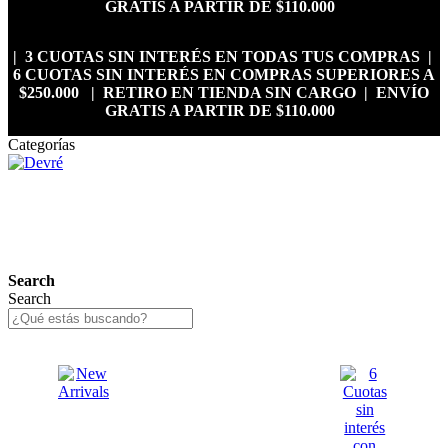
GRATIS A PARTIR DE $110.000
| 3 CUOTAS SIN INTERÉS EN TODAS TUS COMPRAS |
6 CUOTAS SIN INTERÉS EN COMPRAS SUPERIORES A
$250.000 | RETIRO EN TIENDA SIN CARGO | ENVÍO
GRATIS A PARTIR DE $110.000
Categorías
Search
Search