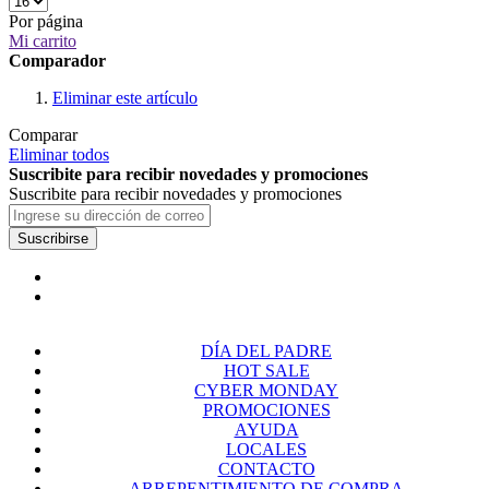
Por página
Mi carrito
Comparador
Eliminar este artículo
Comparar
Eliminar todos
Suscribite para recibir novedades y promociones
Suscribite para recibir novedades y promociones
Suscribirse
DÍA DEL PADRE
HOT SALE
CYBER MONDAY
PROMOCIONES
AYUDA
LOCALES
CONTACTO
ARREPENTIMIENTO DE COMPRA