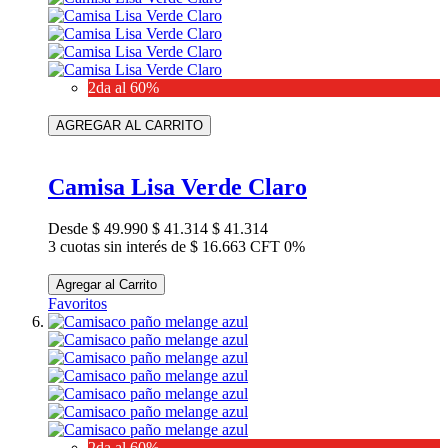
2da al 60%
AGREGAR AL CARRITO
Camisa Lisa Verde Claro
Desde
$ 49.990
$ 41.314
$ 41.314
3 cuotas sin interés de
$ 16.663
CFT 0%
Agregar al Carrito
Favoritos
2da al 60%