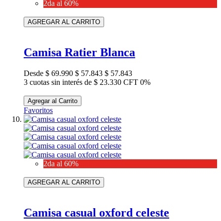
2da al 60%
AGREGAR AL CARRITO
Camisa Ratier Blanca
Desde
$ 69.990
$ 57.843
$ 57.843
3 cuotas sin interés de
$ 23.330
CFT 0%
Agregar al Carrito
Favoritos
2da al 60%
AGREGAR AL CARRITO
Camisa casual oxford celeste