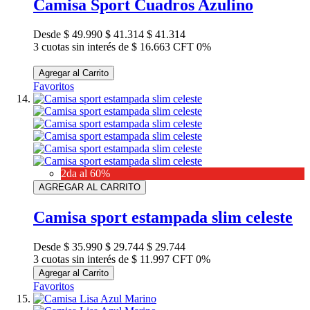
Camisa Sport Cuadros Azulino
Desde
$ 49.990
$ 41.314
$ 41.314
3 cuotas sin interés de
$ 16.663
CFT 0%
Agregar al Carrito
Favoritos
2da al 60%
AGREGAR AL CARRITO
Camisa sport estampada slim celeste
Desde
$ 35.990
$ 29.744
$ 29.744
3 cuotas sin interés de
$ 11.997
CFT 0%
Agregar al Carrito
Favoritos