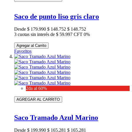
Saco de punto liso gris claro
Desde
$ 179.990
$ 148.752
$ 148.752
3 cuotas sin interés de
$ 59.997
CFT 0%
Agregar al Carrito
Favoritos
2da al 60%
AGREGAR AL CARRITO
Saco Tramado Azul Marino
Desde
$ 199.990
$ 165.281
$ 165.281