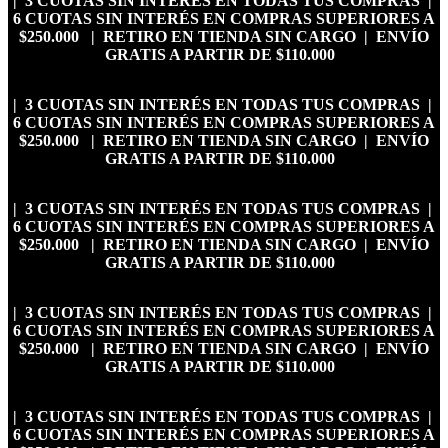
| 3 CUOTAS SIN INTERÉS EN TODAS TUS COMPRAS |
6 CUOTAS SIN INTERÉS EN COMPRAS SUPERIORES A
$250.000 | RETIRO EN TIENDA SIN CARGO | ENVÍO
GRATIS A PARTIR DE $110.000
| 3 CUOTAS SIN INTERÉS EN TODAS TUS COMPRAS |
6 CUOTAS SIN INTERÉS EN COMPRAS SUPERIORES A
$250.000 | RETIRO EN TIENDA SIN CARGO | ENVÍO
GRATIS A PARTIR DE $110.000
| 3 CUOTAS SIN INTERÉS EN TODAS TUS COMPRAS |
6 CUOTAS SIN INTERÉS EN COMPRAS SUPERIORES A
$250.000 | RETIRO EN TIENDA SIN CARGO | ENVÍO
GRATIS A PARTIR DE $110.000
| 3 CUOTAS SIN INTERÉS EN TODAS TUS COMPRAS |
6 CUOTAS SIN INTERÉS EN COMPRAS SUPERIORES A
$250.000 | RETIRO EN TIENDA SIN CARGO | ENVÍO
GRATIS A PARTIR DE $110.000
| 3 CUOTAS SIN INTERÉS EN TODAS TUS COMPRAS |
6 CUOTAS SIN INTERÉS EN COMPRAS SUPERIORES A