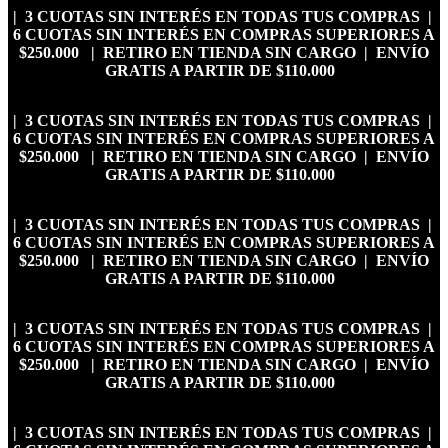
| 3 CUOTAS SIN INTERÉS EN TODAS TUS COMPRAS |
6 CUOTAS SIN INTERÉS EN COMPRAS SUPERIORES A
$250.000 | RETIRO EN TIENDA SIN CARGO | ENVÍO
GRATIS A PARTIR DE $110.000
| 3 CUOTAS SIN INTERÉS EN TODAS TUS COMPRAS |
6 CUOTAS SIN INTERÉS EN COMPRAS SUPERIORES A
$250.000 | RETIRO EN TIENDA SIN CARGO | ENVÍO
GRATIS A PARTIR DE $110.000
| 3 CUOTAS SIN INTERÉS EN TODAS TUS COMPRAS |
6 CUOTAS SIN INTERÉS EN COMPRAS SUPERIORES A
$250.000 | RETIRO EN TIENDA SIN CARGO | ENVÍO
GRATIS A PARTIR DE $110.000
| 3 CUOTAS SIN INTERÉS EN TODAS TUS COMPRAS |
6 CUOTAS SIN INTERÉS EN COMPRAS SUPERIORES A
$250.000 | RETIRO EN TIENDA SIN CARGO | ENVÍO
GRATIS A PARTIR DE $110.000
| 3 CUOTAS SIN INTERÉS EN TODAS TUS COMPRAS |