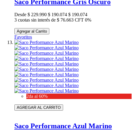
Saco Performance Gris Oscuro
Desde
$ 229.990
$ 190.074
$ 190.074
3 cuotas sin interés de
$ 76.663
CFT 0%
Agregar al Carrito
Favoritos
2da al 60%
AGREGAR AL CARRITO
Saco Performance Azul Marino