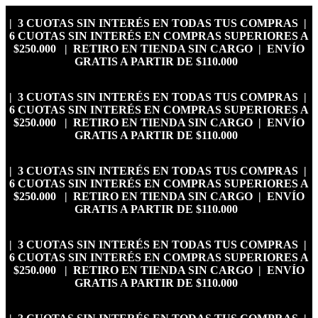
| 3 CUOTAS SIN INTERÉS EN TODAS TUS COMPRAS |
6 CUOTAS SIN INTERÉS EN COMPRAS SUPERIORES A
$250.000 | RETIRO EN TIENDA SIN CARGO | ENVÍO
GRATIS A PARTIR DE $110.000
| 3 CUOTAS SIN INTERÉS EN TODAS TUS COMPRAS |
6 CUOTAS SIN INTERÉS EN COMPRAS SUPERIORES A
$250.000 | RETIRO EN TIENDA SIN CARGO | ENVÍO
GRATIS A PARTIR DE $110.000
| 3 CUOTAS SIN INTERÉS EN TODAS TUS COMPRAS |
6 CUOTAS SIN INTERÉS EN COMPRAS SUPERIORES A
$250.000 | RETIRO EN TIENDA SIN CARGO | ENVÍO
GRATIS A PARTIR DE $110.000
| 3 CUOTAS SIN INTERÉS EN TODAS TUS COMPRAS |
6 CUOTAS SIN INTERÉS EN COMPRAS SUPERIORES A
$250.000 | RETIRO EN TIENDA SIN CARGO | ENVÍO
GRATIS A PARTIR DE $110.000