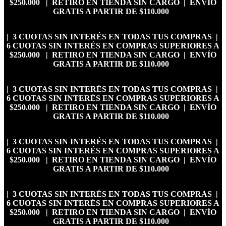
$250.000 | RETIRO EN TIENDA SIN CARGO | ENVÍO
GRATIS A PARTIR DE $110.000
| 3 CUOTAS SIN INTERÉS EN TODAS TUS COMPRAS |
6 CUOTAS SIN INTERÉS EN COMPRAS SUPERIORES A
$250.000 | RETIRO EN TIENDA SIN CARGO | ENVÍO
GRATIS A PARTIR DE $110.000
| 3 CUOTAS SIN INTERÉS EN TODAS TUS COMPRAS |
6 CUOTAS SIN INTERÉS EN COMPRAS SUPERIORES A
$250.000 | RETIRO EN TIENDA SIN CARGO | ENVÍO
GRATIS A PARTIR DE $110.000
| 3 CUOTAS SIN INTERÉS EN TODAS TUS COMPRAS |
6 CUOTAS SIN INTERÉS EN COMPRAS SUPERIORES A
$250.000 | RETIRO EN TIENDA SIN CARGO | ENVÍO
GRATIS A PARTIR DE $110.000
| 3 CUOTAS SIN INTERÉS EN TODAS TUS COMPRAS |
6 CUOTAS SIN INTERÉS EN COMPRAS SUPERIORES A
$250.000 | RETIRO EN TIENDA SIN CARGO | ENVÍO
GRATIS A PARTIR DE $110.000