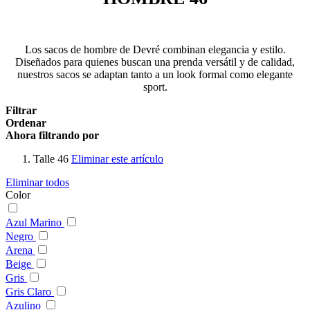
Los sacos de hombre de Devré combinan elegancia y estilo.
Diseñados para quienes buscan una prenda versátil y de calidad,
nuestros sacos se adaptan tanto a un look formal como elegante
sport.
Filtrar
Ordenar
Ahora filtrando por
Talle
46
Eliminar este artículo
Eliminar todos
Color
Azul Marino
Negro
Arena
Beige
Gris
Gris Claro
Azulino