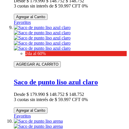
Desde
$ 179.990
$ 148.752
$ 148.752
3 cuotas sin interés de
$ 59.997
CFT 0%
Agregar al Carrito
Favoritos
2da al 60%
AGREGAR AL CARRITO
Saco de punto liso azul claro
Desde
$ 179.990
$ 148.752
$ 148.752
3 cuotas sin interés de
$ 59.997
CFT 0%
Agregar al Carrito
Favoritos