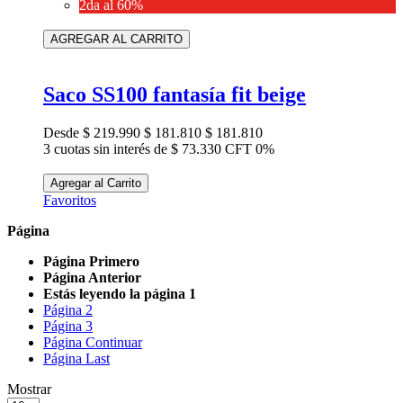
2da al 60%
AGREGAR AL CARRITO
Saco SS100 fantasía fit beige
Desde
$ 219.990
$ 181.810
$ 181.810
3 cuotas sin interés de
$ 73.330
CFT 0%
Agregar al Carrito
Favoritos
Página
Página
Primero
Página
Anterior
Estás leyendo la página
1
Página
2
Página
3
Página
Continuar
Página
Last
Mostrar