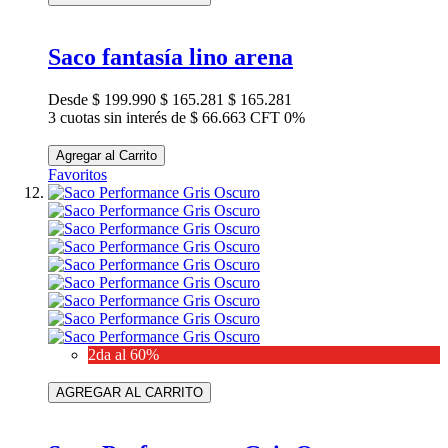
Saco fantasía lino arena
Desde
$ 199.990
$ 165.281
$ 165.281
3 cuotas sin interés de
$ 66.663
CFT 0%
Agregar al Carrito
Favoritos
2da al 60%
AGREGAR AL CARRITO