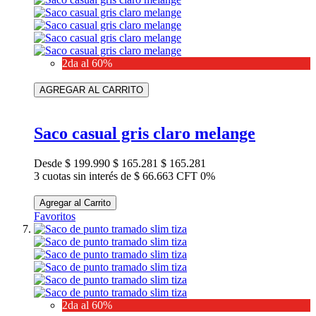
2da al 60%
AGREGAR AL CARRITO
Saco casual gris claro melange
Desde
$ 199.990
$ 165.281
$ 165.281
3 cuotas sin interés de
$ 66.663
CFT 0%
Agregar al Carrito
Favoritos
2da al 60%