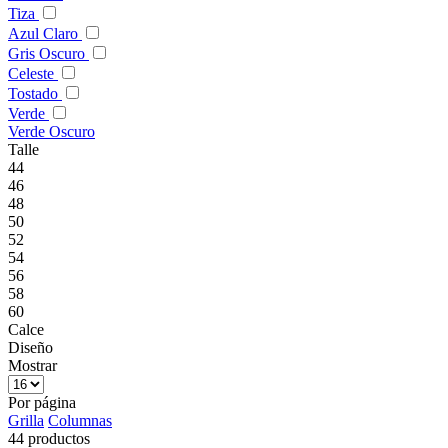
Tiza
Azul Claro
Gris Oscuro
Celeste
Tostado
Verde
Verde Oscuro
Talle
44
46
48
50
52
54
56
58
60
Calce
Diseño
Mostrar
Por página
Grilla
Columnas
44 productos