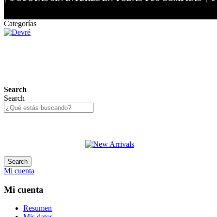
Categorías
Search
Search
Search
Mi cuenta
Mi cuenta
Resumen
Mis datos