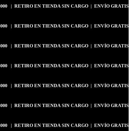
.000 | RETIRO EN TIENDA SIN CARGO | ENVÍO GRATIS
.000 | RETIRO EN TIENDA SIN CARGO | ENVÍO GRATIS
.000 | RETIRO EN TIENDA SIN CARGO | ENVÍO GRATIS
.000 | RETIRO EN TIENDA SIN CARGO | ENVÍO GRATIS
.000 | RETIRO EN TIENDA SIN CARGO | ENVÍO GRATIS
.000 | RETIRO EN TIENDA SIN CARGO | ENVÍO GRATIS
.000 | RETIRO EN TIENDA SIN CARGO | ENVÍO GRATIS