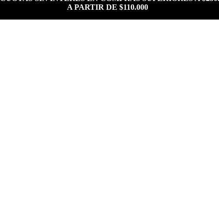
A PARTIR DE $110.000