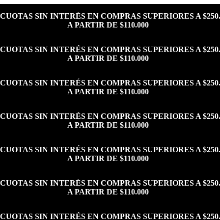
 CUOTAS SIN INTERÉS EN COMPRAS SUPERIORES A $250
A PARTIR DE $110.000
 CUOTAS SIN INTERÉS EN COMPRAS SUPERIORES A $250
A PARTIR DE $110.000
 CUOTAS SIN INTERÉS EN COMPRAS SUPERIORES A $250
A PARTIR DE $110.000
 CUOTAS SIN INTERÉS EN COMPRAS SUPERIORES A $250
A PARTIR DE $110.000
 CUOTAS SIN INTERÉS EN COMPRAS SUPERIORES A $250
A PARTIR DE $110.000
 CUOTAS SIN INTERÉS EN COMPRAS SUPERIORES A $250
A PARTIR DE $110.000
 CUOTAS SIN INTERÉS EN COMPRAS SUPERIORES A $250