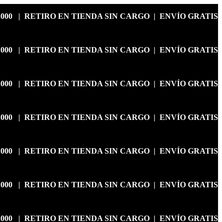
.000 | RETIRO EN TIENDA SIN CARGO | ENVÍO GRATIS
.000 | RETIRO EN TIENDA SIN CARGO | ENVÍO GRATIS
.000 | RETIRO EN TIENDA SIN CARGO | ENVÍO GRATIS
.000 | RETIRO EN TIENDA SIN CARGO | ENVÍO GRATIS
.000 | RETIRO EN TIENDA SIN CARGO | ENVÍO GRATIS
.000 | RETIRO EN TIENDA SIN CARGO | ENVÍO GRATIS
.000 | RETIRO EN TIENDA SIN CARGO | ENVÍO GRATIS