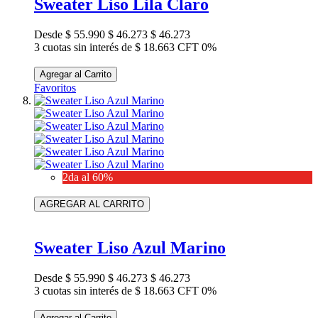
Sweater Liso Lila Claro
Desde
$ 55.990
$ 46.273
$ 46.273
3 cuotas sin interés de
$ 18.663
CFT 0%
Agregar al Carrito
Favoritos
2da al 60%
AGREGAR AL CARRITO
Sweater Liso Azul Marino
Desde
$ 55.990
$ 46.273
$ 46.273
3 cuotas sin interés de
$ 18.663
CFT 0%
Agregar al Carrito