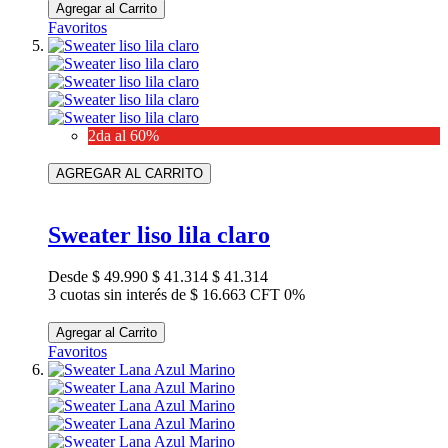
Agregar al Carrito
Favoritos
2da al 60%
AGREGAR AL CARRITO
Sweater liso lila claro
Desde
$ 49.990
$ 41.314
$ 41.314
3 cuotas sin interés de
$ 16.663
CFT 0%
Agregar al Carrito
Favoritos