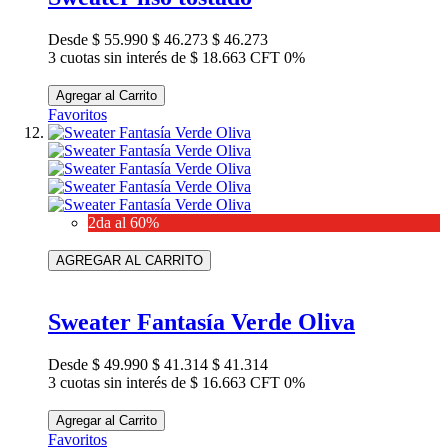
Desde
$ 55.990
$ 46.273
$ 46.273
3 cuotas sin interés de
$ 18.663
CFT 0%
Agregar al Carrito
Favoritos
2da al 60%
AGREGAR AL CARRITO
Sweater Fantasía Verde Oliva
Desde
$ 49.990
$ 41.314
$ 41.314
3 cuotas sin interés de
$ 16.663
CFT 0%
Agregar al Carrito
Favoritos