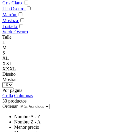
Gris Claro
Lila Oscuro
Marrón
Mostaza
Tostado
Verde Oscuro
Talle
L
M
S
XL
XXL
XXXL
Diseño
Mostrar
Por página
Grilla
Columnas
30 productos
Ordenar
Nombre A - Z
Nombre Z - A
Menor precio