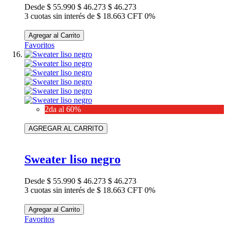
Desde
$ 55.990
$ 46.273
$ 46.273
3 cuotas sin interés de
$ 18.663
CFT 0%
Agregar al Carrito
Favoritos
2da al 60%
AGREGAR AL CARRITO
Sweater liso negro
Desde
$ 55.990
$ 46.273
$ 46.273
3 cuotas sin interés de
$ 18.663
CFT 0%
Agregar al Carrito
Favoritos