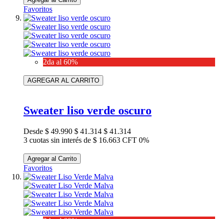
Favoritos
2da al 60%
AGREGAR AL CARRITO
Sweater liso verde oscuro
Desde
$ 49.990
$ 41.314
$ 41.314
3 cuotas sin interés de
$ 16.663
CFT 0%
Agregar al Carrito
Favoritos