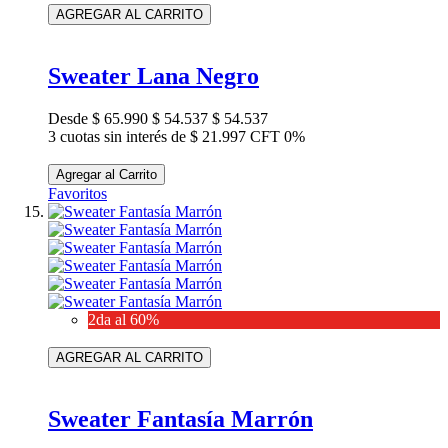
AGREGAR AL CARRITO
Sweater Lana Negro
Desde
$ 65.990
$ 54.537
$ 54.537
3 cuotas sin interés de
$ 21.997
CFT 0%
Agregar al Carrito
Favoritos
2da al 60%
AGREGAR AL CARRITO
Sweater Fantasía Marrón