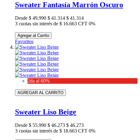
Sweater Fantasía Marrón Oscuro
Desde
$ 49.990
$ 41.314
$ 41.314
3 cuotas sin interés de
$ 16.663
CFT 0%
Agregar al Carrito
Favoritos
2da al 60%
AGREGAR AL CARRITO
Sweater Liso Beige
Desde
$ 55.990
$ 46.273
$ 46.273
3 cuotas sin interés de
$ 18.663
CFT 0%