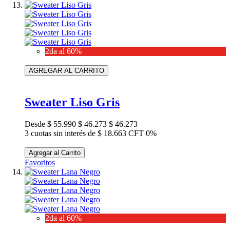
2da al 60%
AGREGAR AL CARRITO
Sweater Liso Gris
Desde
$ 55.990
$ 46.273
$ 46.273
3 cuotas sin interés de
$ 18.663
CFT 0%
Agregar al Carrito
Favoritos
2da al 60%