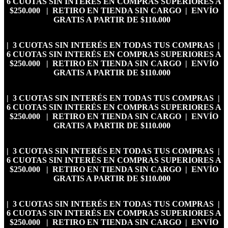
6 CUOTAS SIN INTERÉS EN COMPRAS SUPERIORES A
$250.000 | RETIRO EN TIENDA SIN CARGO | ENVÍO
GRATIS A PARTIR DE $110.000
| 3 CUOTAS SIN INTERÉS EN TODAS TUS COMPRAS |
6 CUOTAS SIN INTERÉS EN COMPRAS SUPERIORES A
$250.000 | RETIRO EN TIENDA SIN CARGO | ENVÍO
GRATIS A PARTIR DE $110.000
| 3 CUOTAS SIN INTERÉS EN TODAS TUS COMPRAS |
6 CUOTAS SIN INTERÉS EN COMPRAS SUPERIORES A
$250.000 | RETIRO EN TIENDA SIN CARGO | ENVÍO
GRATIS A PARTIR DE $110.000
| 3 CUOTAS SIN INTERÉS EN TODAS TUS COMPRAS |
6 CUOTAS SIN INTERÉS EN COMPRAS SUPERIORES A
$250.000 | RETIRO EN TIENDA SIN CARGO | ENVÍO
GRATIS A PARTIR DE $110.000
| 3 CUOTAS SIN INTERÉS EN TODAS TUS COMPRAS |
6 CUOTAS SIN INTERÉS EN COMPRAS SUPERIORES A
$250.000 | RETIRO EN TIENDA SIN CARGO | ENVÍO