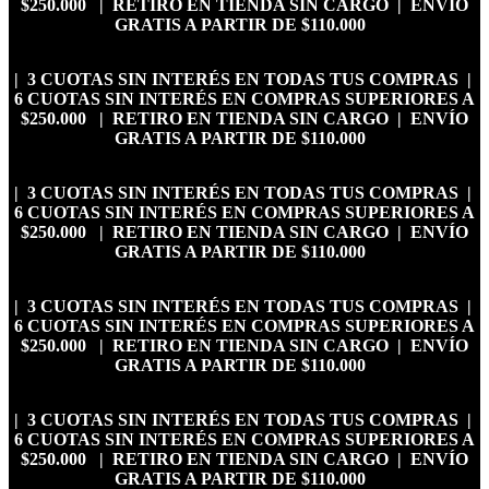
$250.000 | RETIRO EN TIENDA SIN CARGO | ENVÍO
GRATIS A PARTIR DE $110.000
| 3 CUOTAS SIN INTERÉS EN TODAS TUS COMPRAS |
6 CUOTAS SIN INTERÉS EN COMPRAS SUPERIORES A
$250.000 | RETIRO EN TIENDA SIN CARGO | ENVÍO
GRATIS A PARTIR DE $110.000
| 3 CUOTAS SIN INTERÉS EN TODAS TUS COMPRAS |
6 CUOTAS SIN INTERÉS EN COMPRAS SUPERIORES A
$250.000 | RETIRO EN TIENDA SIN CARGO | ENVÍO
GRATIS A PARTIR DE $110.000
| 3 CUOTAS SIN INTERÉS EN TODAS TUS COMPRAS |
6 CUOTAS SIN INTERÉS EN COMPRAS SUPERIORES A
$250.000 | RETIRO EN TIENDA SIN CARGO | ENVÍO
GRATIS A PARTIR DE $110.000
| 3 CUOTAS SIN INTERÉS EN TODAS TUS COMPRAS |
6 CUOTAS SIN INTERÉS EN COMPRAS SUPERIORES A
$250.000 | RETIRO EN TIENDA SIN CARGO | ENVÍO
GRATIS A PARTIR DE $110.000