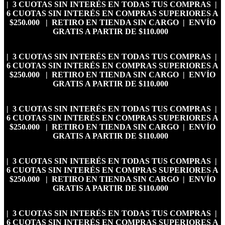
| 3 CUOTAS SIN INTERÉS EN TODAS TUS COMPRAS |
6 CUOTAS SIN INTERÉS EN COMPRAS SUPERIORES A
$250.000 | RETIRO EN TIENDA SIN CARGO | ENVÍO
GRATIS A PARTIR DE $110.000
| 3 CUOTAS SIN INTERÉS EN TODAS TUS COMPRAS |
6 CUOTAS SIN INTERÉS EN COMPRAS SUPERIORES A
$250.000 | RETIRO EN TIENDA SIN CARGO | ENVÍO
GRATIS A PARTIR DE $110.000
| 3 CUOTAS SIN INTERÉS EN TODAS TUS COMPRAS |
6 CUOTAS SIN INTERÉS EN COMPRAS SUPERIORES A
$250.000 | RETIRO EN TIENDA SIN CARGO | ENVÍO
GRATIS A PARTIR DE $110.000
| 3 CUOTAS SIN INTERÉS EN TODAS TUS COMPRAS |
6 CUOTAS SIN INTERÉS EN COMPRAS SUPERIORES A
$250.000 | RETIRO EN TIENDA SIN CARGO | ENVÍO
GRATIS A PARTIR DE $110.000
| 3 CUOTAS SIN INTERÉS EN TODAS TUS COMPRAS |
6 CUOTAS SIN INTERÉS EN COMPRAS SUPERIORES A