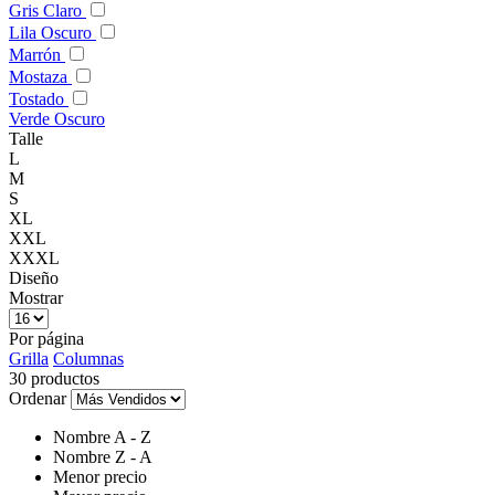
Gris Claro
Lila Oscuro
Marrón
Mostaza
Tostado
Verde Oscuro
Talle
L
M
S
XL
XXL
XXXL
Diseño
Mostrar
Por página
Grilla
Columnas
30 productos
Ordenar
Nombre A - Z
Nombre Z - A
Menor precio