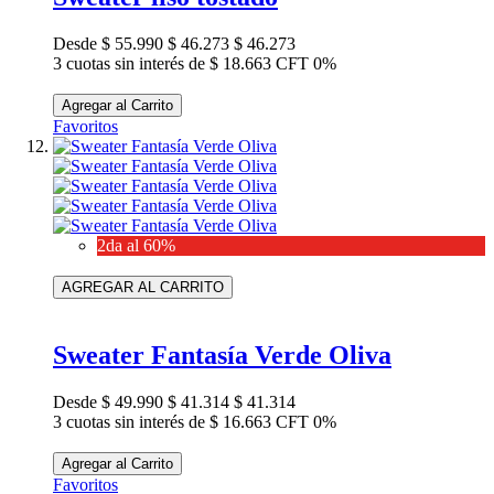
Desde
$ 55.990
$ 46.273
$ 46.273
3 cuotas sin interés de
$ 18.663
CFT 0%
Agregar al Carrito
Favoritos
2da al 60%
AGREGAR AL CARRITO
Sweater Fantasía Verde Oliva
Desde
$ 49.990
$ 41.314
$ 41.314
3 cuotas sin interés de
$ 16.663
CFT 0%
Agregar al Carrito
Favoritos