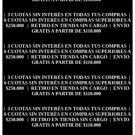
| 3 CUOTAS SIN INTERÉS EN TODAS TUS COMPRAS |
6 CUOTAS SIN INTERÉS EN COMPRAS SUPERIORES A
$250.000 | RETIRO EN TIENDA SIN CARGO | ENVÍO
GRATIS A PARTIR DE $110.000
| 3 CUOTAS SIN INTERÉS EN TODAS TUS COMPRAS |
6 CUOTAS SIN INTERÉS EN COMPRAS SUPERIORES A
$250.000 | RETIRO EN TIENDA SIN CARGO | ENVÍO
GRATIS A PARTIR DE $110.000
| 3 CUOTAS SIN INTERÉS EN TODAS TUS COMPRAS |
6 CUOTAS SIN INTERÉS EN COMPRAS SUPERIORES A
$250.000 | RETIRO EN TIENDA SIN CARGO | ENVÍO
GRATIS A PARTIR DE $110.000
| 3 CUOTAS SIN INTERÉS EN TODAS TUS COMPRAS |
6 CUOTAS SIN INTERÉS EN COMPRAS SUPERIORES A
$250.000 | RETIRO EN TIENDA SIN CARGO | ENVÍO
GRATIS A PARTIR DE $110.000