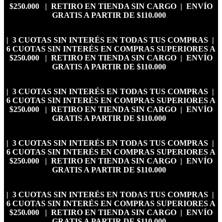
$250.000 | RETIRO EN TIENDA SIN CARGO | ENVÍO
GRATIS A PARTIR DE $110.000
| 3 CUOTAS SIN INTERÉS EN TODAS TUS COMPRAS |
6 CUOTAS SIN INTERÉS EN COMPRAS SUPERIORES A
$250.000 | RETIRO EN TIENDA SIN CARGO | ENVÍO
GRATIS A PARTIR DE $110.000
| 3 CUOTAS SIN INTERÉS EN TODAS TUS COMPRAS |
6 CUOTAS SIN INTERÉS EN COMPRAS SUPERIORES A
$250.000 | RETIRO EN TIENDA SIN CARGO | ENVÍO
GRATIS A PARTIR DE $110.000
| 3 CUOTAS SIN INTERÉS EN TODAS TUS COMPRAS |
6 CUOTAS SIN INTERÉS EN COMPRAS SUPERIORES A
$250.000 | RETIRO EN TIENDA SIN CARGO | ENVÍO
GRATIS A PARTIR DE $110.000
| 3 CUOTAS SIN INTERÉS EN TODAS TUS COMPRAS |
6 CUOTAS SIN INTERÉS EN COMPRAS SUPERIORES A
$250.000 | RETIRO EN TIENDA SIN CARGO | ENVÍO
GRATIS A PARTIR DE $110.000