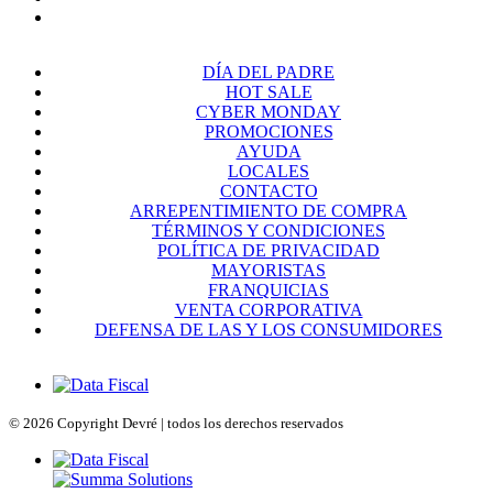
DÍA DEL PADRE
HOT SALE
CYBER MONDAY
PROMOCIONES
AYUDA
LOCALES
CONTACTO
ARREPENTIMIENTO DE COMPRA
TÉRMINOS Y CONDICIONES
POLÍTICA DE PRIVACIDAD
MAYORISTAS
FRANQUICIAS
VENTA CORPORATIVA
DEFENSA DE LAS Y LOS CONSUMIDORES
© 2026 Copyright Devré | todos los derechos reservados