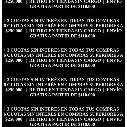
$250.000 | RETIRO EN TIENDA SIN CARGO | ENVÍO
GRATIS A PARTIR DE $110.000
| 3 CUOTAS SIN INTERÉS EN TODAS TUS COMPRAS |
6 CUOTAS SIN INTERÉS EN COMPRAS SUPERIORES A
$250.000 | RETIRO EN TIENDA SIN CARGO | ENVÍO
GRATIS A PARTIR DE $110.000
| 3 CUOTAS SIN INTERÉS EN TODAS TUS COMPRAS |
6 CUOTAS SIN INTERÉS EN COMPRAS SUPERIORES A
$250.000 | RETIRO EN TIENDA SIN CARGO | ENVÍO
GRATIS A PARTIR DE $110.000
| 3 CUOTAS SIN INTERÉS EN TODAS TUS COMPRAS |
6 CUOTAS SIN INTERÉS EN COMPRAS SUPERIORES A
$250.000 | RETIRO EN TIENDA SIN CARGO | ENVÍO
GRATIS A PARTIR DE $110.000
| 3 CUOTAS SIN INTERÉS EN TODAS TUS COMPRAS |
6 CUOTAS SIN INTERÉS EN COMPRAS SUPERIORES A
$250.000 | RETIRO EN TIENDA SIN CARGO | ENVÍO
GRATIS A PARTIR DE $110.000