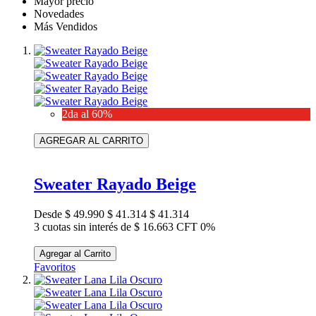
Mayor precio
Novedades
Más Vendidos
2da al 60%
AGREGAR AL CARRITO
Sweater Rayado Beige
Desde
$ 49.990
$ 41.314
$ 41.314
3 cuotas sin interés de
$ 16.663
CFT 0%
Agregar al Carrito
Favoritos