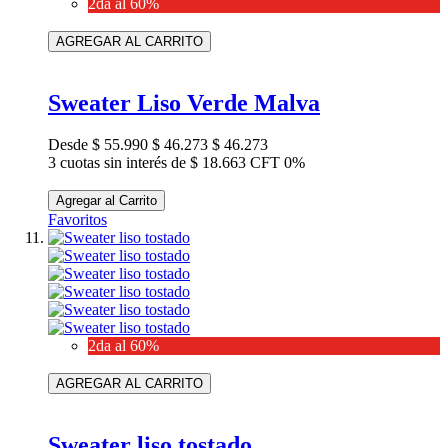
2da al 60%
AGREGAR AL CARRITO
Sweater Liso Verde Malva
Desde
$ 55.990
$ 46.273
$ 46.273
3 cuotas sin interés de
$ 18.663
CFT 0%
Agregar al Carrito
Favoritos
2da al 60%
AGREGAR AL CARRITO
Sweater liso tostado