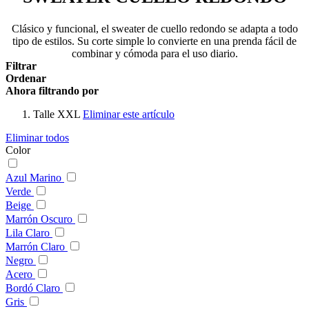
Clásico y funcional, el sweater de cuello redondo se adapta a todo
tipo de estilos. Su corte simple lo convierte en una prenda fácil de
combinar y cómoda para el uso diario.
Filtrar
Ordenar
Ahora filtrando por
Talle
XXL
Eliminar este artículo
Eliminar todos
Color
Azul Marino
Verde
Beige
Marrón Oscuro
Lila Claro
Marrón Claro
Negro
Acero
Bordó Claro
Gris