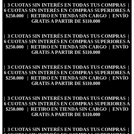
| 3 CUOTAS SIN INTERÉS EN TODAS TUS COMPRAS |
6 CUOTAS SIN INTERÉS EN COMPRAS SUPERIORES A
$250.000 | RETIRO EN TIENDA SIN CARGO | ENVÍO
GRATIS A PARTIR DE $110.000
| 3 CUOTAS SIN INTERÉS EN TODAS TUS COMPRAS |
6 CUOTAS SIN INTERÉS EN COMPRAS SUPERIORES A
$250.000 | RETIRO EN TIENDA SIN CARGO | ENVÍO
GRATIS A PARTIR DE $110.000
| 3 CUOTAS SIN INTERÉS EN TODAS TUS COMPRAS |
6 CUOTAS SIN INTERÉS EN COMPRAS SUPERIORES A
$250.000 | RETIRO EN TIENDA SIN CARGO | ENVÍO
GRATIS A PARTIR DE $110.000
| 3 CUOTAS SIN INTERÉS EN TODAS TUS COMPRAS |
6 CUOTAS SIN INTERÉS EN COMPRAS SUPERIORES A
$250.000 | RETIRO EN TIENDA SIN CARGO | ENVÍO
GRATIS A PARTIR DE $110.000
| 3 CUOTAS SIN INTERÉS EN TODAS TUS COMPRAS |