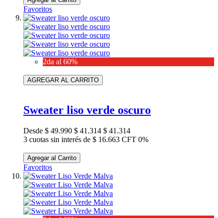
Favoritos
2da al 60%
AGREGAR AL CARRITO
Sweater liso verde oscuro
Desde
$ 49.990
$ 41.314
$ 41.314
3 cuotas sin interés de
$ 16.663
CFT 0%
Agregar al Carrito
Favoritos