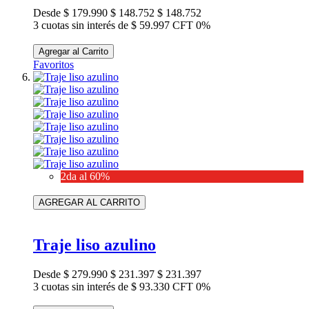
Desde
$ 179.990
$ 148.752
$ 148.752
3 cuotas sin interés de
$ 59.997
CFT 0%
Agregar al Carrito
Favoritos
2da al 60%
AGREGAR AL CARRITO
Traje liso azulino
Desde
$ 279.990
$ 231.397
$ 231.397
3 cuotas sin interés de
$ 93.330
CFT 0%