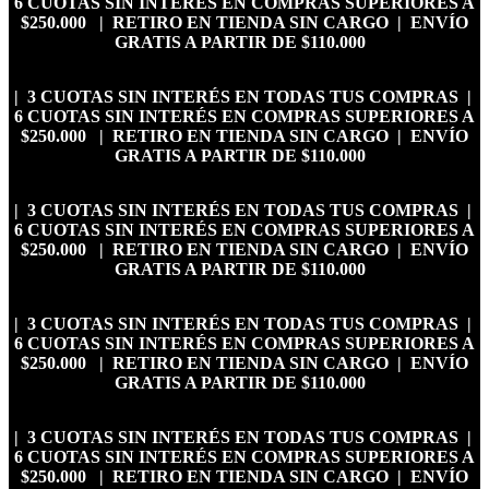
6 CUOTAS SIN INTERÉS EN COMPRAS SUPERIORES A
$250.000 | RETIRO EN TIENDA SIN CARGO | ENVÍO
GRATIS A PARTIR DE $110.000
| 3 CUOTAS SIN INTERÉS EN TODAS TUS COMPRAS |
6 CUOTAS SIN INTERÉS EN COMPRAS SUPERIORES A
$250.000 | RETIRO EN TIENDA SIN CARGO | ENVÍO
GRATIS A PARTIR DE $110.000
| 3 CUOTAS SIN INTERÉS EN TODAS TUS COMPRAS |
6 CUOTAS SIN INTERÉS EN COMPRAS SUPERIORES A
$250.000 | RETIRO EN TIENDA SIN CARGO | ENVÍO
GRATIS A PARTIR DE $110.000
| 3 CUOTAS SIN INTERÉS EN TODAS TUS COMPRAS |
6 CUOTAS SIN INTERÉS EN COMPRAS SUPERIORES A
$250.000 | RETIRO EN TIENDA SIN CARGO | ENVÍO
GRATIS A PARTIR DE $110.000
| 3 CUOTAS SIN INTERÉS EN TODAS TUS COMPRAS |
6 CUOTAS SIN INTERÉS EN COMPRAS SUPERIORES A
$250.000 | RETIRO EN TIENDA SIN CARGO | ENVÍO