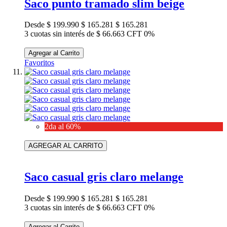
Saco punto tramado slim beige
Desde
$ 199.990
$ 165.281
$ 165.281
3 cuotas sin interés de
$ 66.663
CFT 0%
Agregar al Carrito
Favoritos
2da al 60%
AGREGAR AL CARRITO
Saco casual gris claro melange
Desde
$ 199.990
$ 165.281
$ 165.281
3 cuotas sin interés de
$ 66.663
CFT 0%
Agregar al Carrito