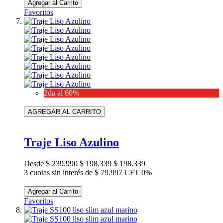
Agregar al Carrito
Favoritos
2da al 60%
AGREGAR AL CARRITO
Traje Liso Azulino
Desde
$ 239.990
$ 198.339
$ 198.339
3 cuotas sin interés de
$ 79.997
CFT 0%
Agregar al Carrito
Favoritos