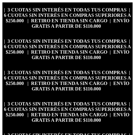
| 3 CUOTAS SIN INTERÉS EN TODAS TUS COMPRAS |
6 CUOTAS SIN INTERÉS EN COMPRAS SUPERIORES A
$250.000 | RETIRO EN TIENDA SIN CARGO | ENVÍO
GRATIS A PARTIR DE $110.000
| 3 CUOTAS SIN INTERÉS EN TODAS TUS COMPRAS |
6 CUOTAS SIN INTERÉS EN COMPRAS SUPERIORES A
$250.000 | RETIRO EN TIENDA SIN CARGO | ENVÍO
GRATIS A PARTIR DE $110.000
| 3 CUOTAS SIN INTERÉS EN TODAS TUS COMPRAS |
6 CUOTAS SIN INTERÉS EN COMPRAS SUPERIORES A
$250.000 | RETIRO EN TIENDA SIN CARGO | ENVÍO
GRATIS A PARTIR DE $110.000
| 3 CUOTAS SIN INTERÉS EN TODAS TUS COMPRAS |
6 CUOTAS SIN INTERÉS EN COMPRAS SUPERIORES A
$250.000 | RETIRO EN TIENDA SIN CARGO | ENVÍO
GRATIS A PARTIR DE $110.000