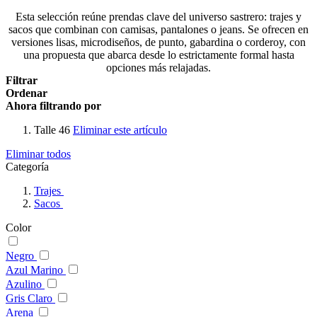
Esta selección reúne prendas clave del universo sastrero: trajes y
sacos que combinan con camisas, pantalones o jeans. Se ofrecen en
versiones lisas, microdiseños, de punto, gabardina o corderoy, con
una propuesta que abarca desde lo estrictamente formal hasta
opciones más relajadas.
Filtrar
Ordenar
Ahora filtrando por
Talle
46
Eliminar este artículo
Eliminar todos
Categoría
Trajes
Sacos
Color
Negro
Azul Marino
Azulino
Gris Claro
Arena