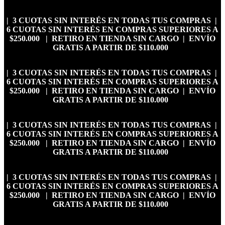
| 3 CUOTAS SIN INTERÉS EN TODAS TUS COMPRAS |
6 CUOTAS SIN INTERÉS EN COMPRAS SUPERIORES A
$250.000 | RETIRO EN TIENDA SIN CARGO | ENVÍO
GRATIS A PARTIR DE $110.000
| 3 CUOTAS SIN INTERÉS EN TODAS TUS COMPRAS |
6 CUOTAS SIN INTERÉS EN COMPRAS SUPERIORES A
$250.000 | RETIRO EN TIENDA SIN CARGO | ENVÍO
GRATIS A PARTIR DE $110.000
| 3 CUOTAS SIN INTERÉS EN TODAS TUS COMPRAS |
6 CUOTAS SIN INTERÉS EN COMPRAS SUPERIORES A
$250.000 | RETIRO EN TIENDA SIN CARGO | ENVÍO
GRATIS A PARTIR DE $110.000
| 3 CUOTAS SIN INTERÉS EN TODAS TUS COMPRAS |
6 CUOTAS SIN INTERÉS EN COMPRAS SUPERIORES A
$250.000 | RETIRO EN TIENDA SIN CARGO | ENVÍO
GRATIS A PARTIR DE $110.000