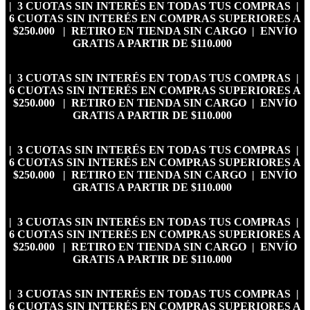
| 3 CUOTAS SIN INTERÉS EN TODAS TUS COMPRAS |
6 CUOTAS SIN INTERÉS EN COMPRAS SUPERIORES A
$250.000 | RETIRO EN TIENDA SIN CARGO | ENVÍO
GRATIS A PARTIR DE $110.000
| 3 CUOTAS SIN INTERÉS EN TODAS TUS COMPRAS |
6 CUOTAS SIN INTERÉS EN COMPRAS SUPERIORES A
$250.000 | RETIRO EN TIENDA SIN CARGO | ENVÍO
GRATIS A PARTIR DE $110.000
| 3 CUOTAS SIN INTERÉS EN TODAS TUS COMPRAS |
6 CUOTAS SIN INTERÉS EN COMPRAS SUPERIORES A
$250.000 | RETIRO EN TIENDA SIN CARGO | ENVÍO
GRATIS A PARTIR DE $110.000
| 3 CUOTAS SIN INTERÉS EN TODAS TUS COMPRAS |
6 CUOTAS SIN INTERÉS EN COMPRAS SUPERIORES A
$250.000 | RETIRO EN TIENDA SIN CARGO | ENVÍO
GRATIS A PARTIR DE $110.000
| 3 CUOTAS SIN INTERÉS EN TODAS TUS COMPRAS |
6 CUOTAS SIN INTERÉS EN COMPRAS SUPERIORES A