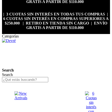
GRATIS A PARTIR DE $110.000
| 3 CUOTAS SIN INTERÉS EN TODAS TUS COMPRAS |
6 CUOTAS SIN INTERÉS EN COMPRAS SUPERIORES A
$250.000 | RETIRO EN TIENDA SIN CARGO | ENVÍO
GRATIS A PARTIR DE $110.000
Categorías
Search
Search