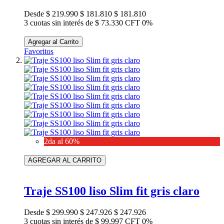
Desde
$ 219.990
$ 181.810
$ 181.810
3 cuotas sin interés de
$ 73.330
CFT 0%
Agregar al Carrito
Favoritos
2da al 60%
AGREGAR AL CARRITO
Traje SS100 liso Slim fit gris claro
Desde
$ 299.990
$ 247.926
$ 247.926
3 cuotas sin interés de
$ 99.997
CFT 0%