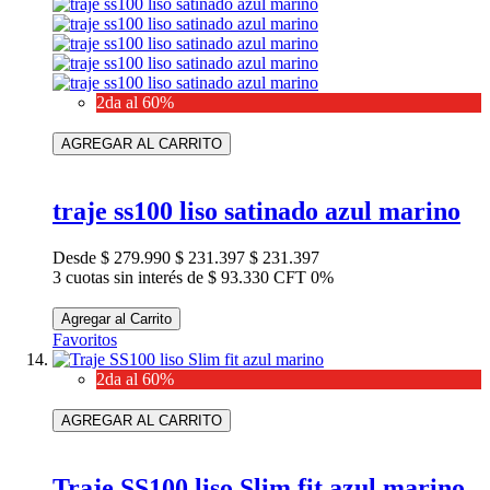
2da al 60%
AGREGAR AL CARRITO
traje ss100 liso satinado azul marino
Desde
$ 279.990
$ 231.397
$ 231.397
3 cuotas sin interés de
$ 93.330
CFT 0%
Agregar al Carrito
Favoritos
2da al 60%
AGREGAR AL CARRITO
Traje SS100 liso Slim fit azul marino