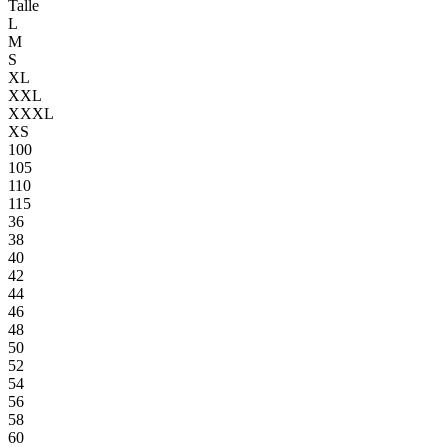
Talle
L
M
S
XL
XXL
XXXL
XS
100
105
110
115
36
38
40
42
44
46
48
50
52
54
56
58
60