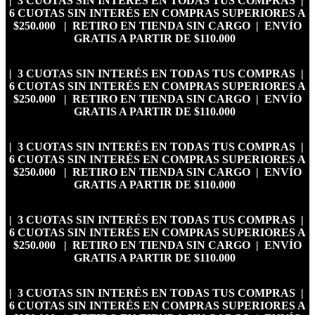
| 3 CUOTAS SIN INTERÉS EN TODAS TUS COMPRAS |
6 CUOTAS SIN INTERÉS EN COMPRAS SUPERIORES A
$250.000 | RETIRO EN TIENDA SIN CARGO | ENVÍO
GRATIS A PARTIR DE $110.000
| 3 CUOTAS SIN INTERÉS EN TODAS TUS COMPRAS |
6 CUOTAS SIN INTERÉS EN COMPRAS SUPERIORES A
$250.000 | RETIRO EN TIENDA SIN CARGO | ENVÍO
GRATIS A PARTIR DE $110.000
| 3 CUOTAS SIN INTERÉS EN TODAS TUS COMPRAS |
6 CUOTAS SIN INTERÉS EN COMPRAS SUPERIORES A
$250.000 | RETIRO EN TIENDA SIN CARGO | ENVÍO
GRATIS A PARTIR DE $110.000
| 3 CUOTAS SIN INTERÉS EN TODAS TUS COMPRAS |
6 CUOTAS SIN INTERÉS EN COMPRAS SUPERIORES A
$250.000 | RETIRO EN TIENDA SIN CARGO | ENVÍO
GRATIS A PARTIR DE $110.000
| 3 CUOTAS SIN INTERÉS EN TODAS TUS COMPRAS |
6 CUOTAS SIN INTERÉS EN COMPRAS SUPERIORES A