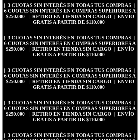
| 3 CUOTAS SIN INTERÉS EN TODAS TUS COMPRAS |
6 CUOTAS SIN INTERÉS EN COMPRAS SUPERIORES A
$250.000 | RETIRO EN TIENDA SIN CARGO | ENVÍO
GRATIS A PARTIR DE $110.000
| 3 CUOTAS SIN INTERÉS EN TODAS TUS COMPRAS |
6 CUOTAS SIN INTERÉS EN COMPRAS SUPERIORES A
$250.000 | RETIRO EN TIENDA SIN CARGO | ENVÍO
GRATIS A PARTIR DE $110.000
| 3 CUOTAS SIN INTERÉS EN TODAS TUS COMPRAS |
6 CUOTAS SIN INTERÉS EN COMPRAS SUPERIORES A
$250.000 | RETIRO EN TIENDA SIN CARGO | ENVÍO
GRATIS A PARTIR DE $110.000
| 3 CUOTAS SIN INTERÉS EN TODAS TUS COMPRAS |
6 CUOTAS SIN INTERÉS EN COMPRAS SUPERIORES A
$250.000 | RETIRO EN TIENDA SIN CARGO | ENVÍO
GRATIS A PARTIR DE $110.000
| 3 CUOTAS SIN INTERÉS EN TODAS TUS COMPRAS |