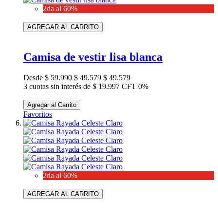
2da al 60%
AGREGAR AL CARRITO
Camisa de vestir lisa blanca
Desde
$ 59.990
$ 49.579
$ 49.579
3 cuotas sin interés de
$ 19.997
CFT 0%
Agregar al Carrito
Favoritos
2da al 60%
AGREGAR AL CARRITO