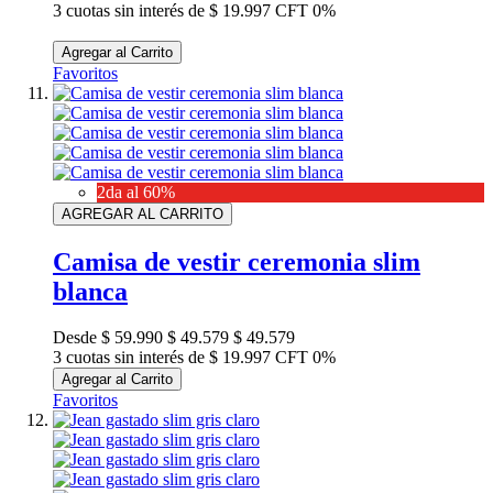
3 cuotas sin interés de
$ 19.997
CFT 0%
Agregar al Carrito
Favoritos
2da al 60%
AGREGAR AL CARRITO
Camisa de vestir ceremonia slim
blanca
Desde
$ 59.990
$ 49.579
$ 49.579
3 cuotas sin interés de
$ 19.997
CFT 0%
Agregar al Carrito
Favoritos