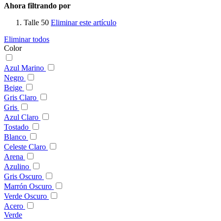
Ahora filtrando por
Talle
50
Eliminar este artículo
Eliminar todos
Color
Azul Marino
Negro
Beige
Gris Claro
Gris
Azul Claro
Tostado
Blanco
Celeste Claro
Arena
Azulino
Gris Oscuro
Marrón Oscuro
Verde Oscuro
Acero
Verde