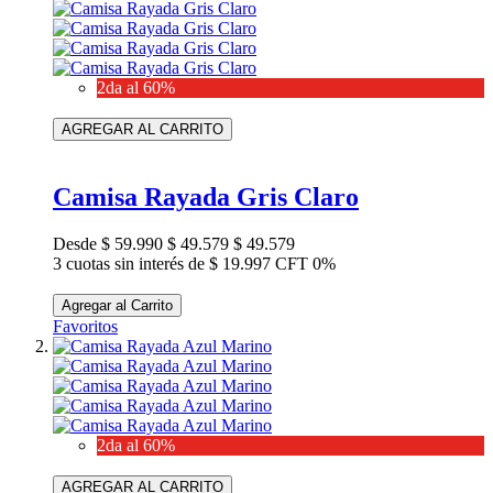
2da al 60%
AGREGAR AL CARRITO
Camisa Rayada Gris Claro
Desde
$ 59.990
$ 49.579
$ 49.579
3 cuotas sin interés de
$ 19.997
CFT 0%
Agregar al Carrito
Favoritos
2da al 60%
AGREGAR AL CARRITO