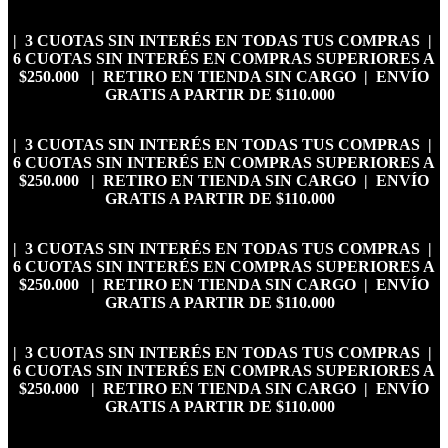
| 3 CUOTAS SIN INTERÉS EN TODAS TUS COMPRAS |
6 CUOTAS SIN INTERÉS EN COMPRAS SUPERIORES A
$250.000 | RETIRO EN TIENDA SIN CARGO | ENVÍO
GRATIS A PARTIR DE $110.000
| 3 CUOTAS SIN INTERÉS EN TODAS TUS COMPRAS |
6 CUOTAS SIN INTERÉS EN COMPRAS SUPERIORES A
$250.000 | RETIRO EN TIENDA SIN CARGO | ENVÍO
GRATIS A PARTIR DE $110.000
| 3 CUOTAS SIN INTERÉS EN TODAS TUS COMPRAS |
6 CUOTAS SIN INTERÉS EN COMPRAS SUPERIORES A
$250.000 | RETIRO EN TIENDA SIN CARGO | ENVÍO
GRATIS A PARTIR DE $110.000
| 3 CUOTAS SIN INTERÉS EN TODAS TUS COMPRAS |
6 CUOTAS SIN INTERÉS EN COMPRAS SUPERIORES A
$250.000 | RETIRO EN TIENDA SIN CARGO | ENVÍO
GRATIS A PARTIR DE $110.000