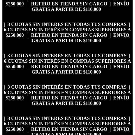
$250.000 | RETIRO EN TIENDA SIN CARGO | ENVÍO
GRATIS A PARTIR DE $110.000
| 3 CUOTAS SIN INTERÉS EN TODAS TUS COMPRAS |
6 CUOTAS SIN INTERÉS EN COMPRAS SUPERIORES A
$250.000 | RETIRO EN TIENDA SIN CARGO | ENVÍO
GRATIS A PARTIR DE $110.000
| 3 CUOTAS SIN INTERÉS EN TODAS TUS COMPRAS |
6 CUOTAS SIN INTERÉS EN COMPRAS SUPERIORES A
$250.000 | RETIRO EN TIENDA SIN CARGO | ENVÍO
GRATIS A PARTIR DE $110.000
| 3 CUOTAS SIN INTERÉS EN TODAS TUS COMPRAS |
6 CUOTAS SIN INTERÉS EN COMPRAS SUPERIORES A
$250.000 | RETIRO EN TIENDA SIN CARGO | ENVÍO
GRATIS A PARTIR DE $110.000
| 3 CUOTAS SIN INTERÉS EN TODAS TUS COMPRAS |
6 CUOTAS SIN INTERÉS EN COMPRAS SUPERIORES A
$250.000 | RETIRO EN TIENDA SIN CARGO | ENVÍO
GRATIS A PARTIR DE $110.000