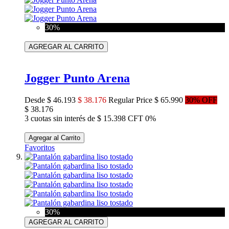
30%
AGREGAR AL CARRITO
Jogger Punto Arena
Desde
$ 46.193
$ 38.176
Regular Price
$ 65.990
30% OFF
$ 38.176
3 cuotas sin interés de
$ 15.398
CFT 0%
Agregar al Carrito
Favoritos
30%
AGREGAR AL CARRITO