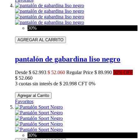
30%
AGREGAR AL CARRITO
pantalón de gabardina liso negro
Desde
$ 62.993
$ 52.060
Regular Price
$ 89.990
30% OFF
$ 52.060
3 cuotas sin interés de
$ 20.998
CFT 0%
Agregar al Carrito
Favoritos
30%