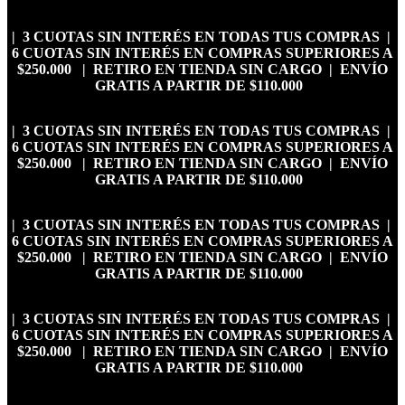
| 3 CUOTAS SIN INTERÉS EN TODAS TUS COMPRAS |
6 CUOTAS SIN INTERÉS EN COMPRAS SUPERIORES A
$250.000 | RETIRO EN TIENDA SIN CARGO | ENVÍO
GRATIS A PARTIR DE $110.000
| 3 CUOTAS SIN INTERÉS EN TODAS TUS COMPRAS |
6 CUOTAS SIN INTERÉS EN COMPRAS SUPERIORES A
$250.000 | RETIRO EN TIENDA SIN CARGO | ENVÍO
GRATIS A PARTIR DE $110.000
| 3 CUOTAS SIN INTERÉS EN TODAS TUS COMPRAS |
6 CUOTAS SIN INTERÉS EN COMPRAS SUPERIORES A
$250.000 | RETIRO EN TIENDA SIN CARGO | ENVÍO
GRATIS A PARTIR DE $110.000
| 3 CUOTAS SIN INTERÉS EN TODAS TUS COMPRAS |
6 CUOTAS SIN INTERÉS EN COMPRAS SUPERIORES A
$250.000 | RETIRO EN TIENDA SIN CARGO | ENVÍO
GRATIS A PARTIR DE $110.000