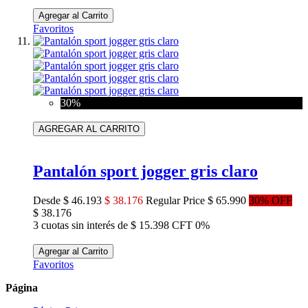
Agregar al Carrito
Favoritos
30%
AGREGAR AL CARRITO
Pantalón sport jogger gris claro
Desde
$ 46.193
$ 38.176
Regular Price
$ 65.990
30% OFF
$ 38.176
3 cuotas sin interés de
$ 15.398
CFT 0%
Agregar al Carrito
Favoritos
Página