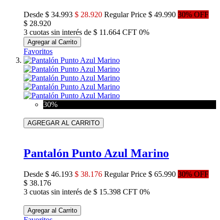
Desde
$ 34.993
$ 28.920
Regular Price
$ 49.990
30% OFF
$ 28.920
3 cuotas sin interés de
$ 11.664
CFT 0%
Agregar al Carrito
Favoritos
30%
AGREGAR AL CARRITO
Pantalón Punto Azul Marino
Desde
$ 46.193
$ 38.176
Regular Price
$ 65.990
30% OFF
$ 38.176
3 cuotas sin interés de
$ 15.398
CFT 0%
Agregar al Carrito
Favoritos