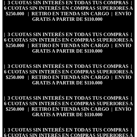
| 3 CUOTAS SIN INTERÉS EN TODAS TUS COMPRAS |
6 CUOTAS SIN INTERÉS EN COMPRAS SUPERIORES A
$250.000 | RETIRO EN TIENDA SIN CARGO | ENVÍO
GRATIS A PARTIR DE $110.000
| 3 CUOTAS SIN INTERÉS EN TODAS TUS COMPRAS |
6 CUOTAS SIN INTERÉS EN COMPRAS SUPERIORES A
$250.000 | RETIRO EN TIENDA SIN CARGO | ENVÍO
GRATIS A PARTIR DE $110.000
| 3 CUOTAS SIN INTERÉS EN TODAS TUS COMPRAS |
6 CUOTAS SIN INTERÉS EN COMPRAS SUPERIORES A
$250.000 | RETIRO EN TIENDA SIN CARGO | ENVÍO
GRATIS A PARTIR DE $110.000
| 3 CUOTAS SIN INTERÉS EN TODAS TUS COMPRAS |
6 CUOTAS SIN INTERÉS EN COMPRAS SUPERIORES A
$250.000 | RETIRO EN TIENDA SIN CARGO | ENVÍO
GRATIS A PARTIR DE $110.000
| 3 CUOTAS SIN INTERÉS EN TODAS TUS COMPRAS |
6 CUOTAS SIN INTERÉS EN COMPRAS SUPERIORES A