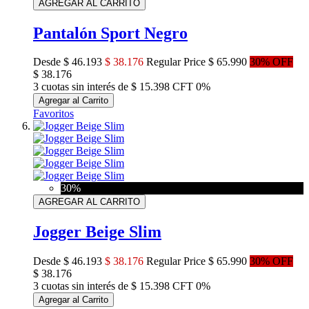
AGREGAR AL CARRITO
Pantalón Sport Negro
Desde
$ 46.193
$ 38.176
Regular Price
$ 65.990
30% OFF
$ 38.176
3 cuotas sin interés de
$ 15.398
CFT 0%
Agregar al Carrito
Favoritos
30%
AGREGAR AL CARRITO
Jogger Beige Slim
Desde
$ 46.193
$ 38.176
Regular Price
$ 65.990
30% OFF
$ 38.176
3 cuotas sin interés de
$ 15.398
CFT 0%
Agregar al Carrito