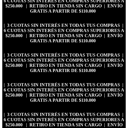
6 CUOTAS SIN INTERÉS EN COMPRAS SUPERIORES A
$250.000 | RETIRO EN TIENDA SIN CARGO | ENVÍO
GRATIS A PARTIR DE $110.000
| 3 CUOTAS SIN INTERÉS EN TODAS TUS COMPRAS |
6 CUOTAS SIN INTERÉS EN COMPRAS SUPERIORES A
$250.000 | RETIRO EN TIENDA SIN CARGO | ENVÍO
GRATIS A PARTIR DE $110.000
| 3 CUOTAS SIN INTERÉS EN TODAS TUS COMPRAS |
6 CUOTAS SIN INTERÉS EN COMPRAS SUPERIORES A
$250.000 | RETIRO EN TIENDA SIN CARGO | ENVÍO
GRATIS A PARTIR DE $110.000
| 3 CUOTAS SIN INTERÉS EN TODAS TUS COMPRAS |
6 CUOTAS SIN INTERÉS EN COMPRAS SUPERIORES A
$250.000 | RETIRO EN TIENDA SIN CARGO | ENVÍO
GRATIS A PARTIR DE $110.000
| 3 CUOTAS SIN INTERÉS EN TODAS TUS COMPRAS |
6 CUOTAS SIN INTERÉS EN COMPRAS SUPERIORES A
$250.000 | RETIRO EN TIENDA SIN CARGO | ENVÍO