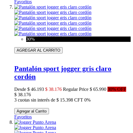
Favoritos
30%
AGREGAR AL CARRITO
Pantalón sport jogger gris claro
cordón
Desde
$ 46.193
$ 38.176
Regular Price
$ 65.990
30% OFF
$ 38.176
3 cuotas sin interés de
$ 15.398
CFT 0%
Agregar al Carrito
Favoritos