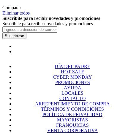
Comparar
Eliminar todos
Suscribite para recibir novedades y promociones
Suscribite para recibir novedades y promociones
Suscribirse
DÍA DEL PADRE
HOT SALE
CYBER MONDAY
PROMOCIONES
AYUDA
LOCALES
CONTACTO
ARREPENTIMIENTO DE COMPRA
TÉRMINOS Y CONDICIONES
POLÍTICA DE PRIVACIDAD
MAYORISTAS
FRANQUICIAS
VENTA CORPORATIVA