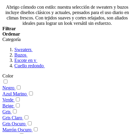
Abrigo cómodo con estilo: nuestra selección de sweaters y buzos
incluye diseños clásicos y actuales, pensados para el uso diario en
climas frescos. Con tejidos suaves y cortes relajados, son aliados
ideales para lograr un look versátil sin esfuerzo.
Filtrar
Ordenar
Categoría
Sweaters
Buzos
Escote en v
Cuello redondo
Color
Negro
Azul Marino
Verde
Beige
Gris
Gris Claro
Gris Oscuro
Marrón Oscuro