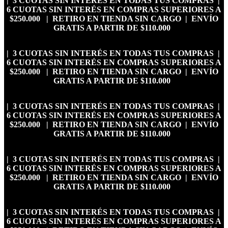
| 3 CUOTAS SIN INTERÉS EN TODAS TUS COMPRAS |
6 CUOTAS SIN INTERÉS EN COMPRAS SUPERIORES A
$250.000 | RETIRO EN TIENDA SIN CARGO | ENVÍO
GRATIS A PARTIR DE $110.000
| 3 CUOTAS SIN INTERÉS EN TODAS TUS COMPRAS |
6 CUOTAS SIN INTERÉS EN COMPRAS SUPERIORES A
$250.000 | RETIRO EN TIENDA SIN CARGO | ENVÍO
GRATIS A PARTIR DE $110.000
| 3 CUOTAS SIN INTERÉS EN TODAS TUS COMPRAS |
6 CUOTAS SIN INTERÉS EN COMPRAS SUPERIORES A
$250.000 | RETIRO EN TIENDA SIN CARGO | ENVÍO
GRATIS A PARTIR DE $110.000
| 3 CUOTAS SIN INTERÉS EN TODAS TUS COMPRAS |
6 CUOTAS SIN INTERÉS EN COMPRAS SUPERIORES A
$250.000 | RETIRO EN TIENDA SIN CARGO | ENVÍO
GRATIS A PARTIR DE $110.000
| 3 CUOTAS SIN INTERÉS EN TODAS TUS COMPRAS |
6 CUOTAS SIN INTERÉS EN COMPRAS SUPERIORES A