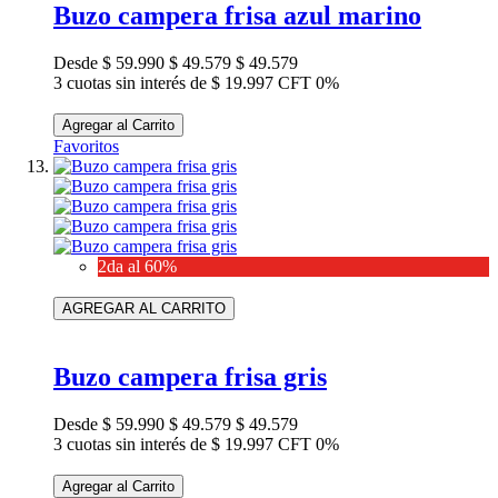
Buzo campera frisa azul marino
Desde
$ 59.990
$ 49.579
$ 49.579
3 cuotas sin interés de
$ 19.997
CFT 0%
Agregar al Carrito
Favoritos
2da al 60%
AGREGAR AL CARRITO
Buzo campera frisa gris
Desde
$ 59.990
$ 49.579
$ 49.579
3 cuotas sin interés de
$ 19.997
CFT 0%
Agregar al Carrito