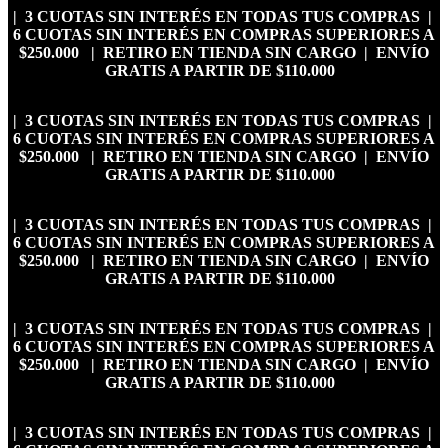
| 3 CUOTAS SIN INTERÉS EN TODAS TUS COMPRAS |
6 CUOTAS SIN INTERÉS EN COMPRAS SUPERIORES A
$250.000 | RETIRO EN TIENDA SIN CARGO | ENVÍO
GRATIS A PARTIR DE $110.000
| 3 CUOTAS SIN INTERÉS EN TODAS TUS COMPRAS |
6 CUOTAS SIN INTERÉS EN COMPRAS SUPERIORES A
$250.000 | RETIRO EN TIENDA SIN CARGO | ENVÍO
GRATIS A PARTIR DE $110.000
| 3 CUOTAS SIN INTERÉS EN TODAS TUS COMPRAS |
6 CUOTAS SIN INTERÉS EN COMPRAS SUPERIORES A
$250.000 | RETIRO EN TIENDA SIN CARGO | ENVÍO
GRATIS A PARTIR DE $110.000
| 3 CUOTAS SIN INTERÉS EN TODAS TUS COMPRAS |
6 CUOTAS SIN INTERÉS EN COMPRAS SUPERIORES A
$250.000 | RETIRO EN TIENDA SIN CARGO | ENVÍO
GRATIS A PARTIR DE $110.000
| 3 CUOTAS SIN INTERÉS EN TODAS TUS COMPRAS |