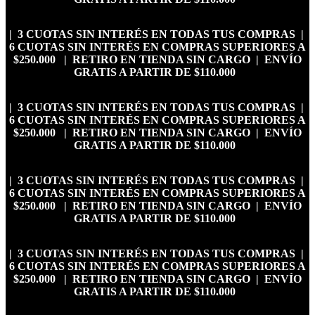
| 3 CUOTAS SIN INTERÉS EN TODAS TUS COMPRAS |
6 CUOTAS SIN INTERÉS EN COMPRAS SUPERIORES A
$250.000 | RETIRO EN TIENDA SIN CARGO | ENVÍO
GRATIS A PARTIR DE $110.000
| 3 CUOTAS SIN INTERÉS EN TODAS TUS COMPRAS |
6 CUOTAS SIN INTERÉS EN COMPRAS SUPERIORES A
$250.000 | RETIRO EN TIENDA SIN CARGO | ENVÍO
GRATIS A PARTIR DE $110.000
| 3 CUOTAS SIN INTERÉS EN TODAS TUS COMPRAS |
6 CUOTAS SIN INTERÉS EN COMPRAS SUPERIORES A
$250.000 | RETIRO EN TIENDA SIN CARGO | ENVÍO
GRATIS A PARTIR DE $110.000
| 3 CUOTAS SIN INTERÉS EN TODAS TUS COMPRAS |
6 CUOTAS SIN INTERÉS EN COMPRAS SUPERIORES A
$250.000 | RETIRO EN TIENDA SIN CARGO | ENVÍO
GRATIS A PARTIR DE $110.000