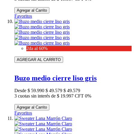
Agregar al Carrito
Favoritos
2da al 60%
AGREGAR AL CARRITO
Buzo medio cierre liso gris
Desde
$ 59.990
$ 49.579
$ 49.579
3 cuotas sin interés de
$ 19.997
CFT 0%
Agregar al Carrito
Favoritos