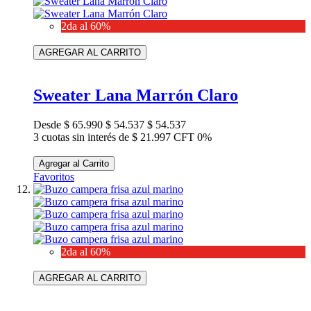
2da al 60%
AGREGAR AL CARRITO
Sweater Lana Marrón Claro
Desde
$ 65.990
$ 54.537
$ 54.537
3 cuotas sin interés de
$ 21.997
CFT 0%
Agregar al Carrito
Favoritos
2da al 60%
AGREGAR AL CARRITO