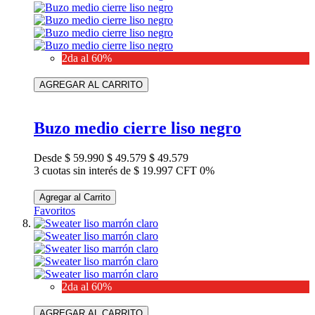
2da al 60%
AGREGAR AL CARRITO
Buzo medio cierre liso negro
Desde
$ 59.990
$ 49.579
$ 49.579
3 cuotas sin interés de
$ 19.997
CFT 0%
Agregar al Carrito
Favoritos
2da al 60%
AGREGAR AL CARRITO