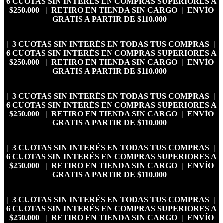
6 CUOTAS SIN INTERÉS EN COMPRAS SUPERIORES A
$250.000 | RETIRO EN TIENDA SIN CARGO | ENVÍO
GRATIS A PARTIR DE $110.000
| 3 CUOTAS SIN INTERÉS EN TODAS TUS COMPRAS |
6 CUOTAS SIN INTERÉS EN COMPRAS SUPERIORES A
$250.000 | RETIRO EN TIENDA SIN CARGO | ENVÍO
GRATIS A PARTIR DE $110.000
| 3 CUOTAS SIN INTERÉS EN TODAS TUS COMPRAS |
6 CUOTAS SIN INTERÉS EN COMPRAS SUPERIORES A
$250.000 | RETIRO EN TIENDA SIN CARGO | ENVÍO
GRATIS A PARTIR DE $110.000
| 3 CUOTAS SIN INTERÉS EN TODAS TUS COMPRAS |
6 CUOTAS SIN INTERÉS EN COMPRAS SUPERIORES A
$250.000 | RETIRO EN TIENDA SIN CARGO | ENVÍO
GRATIS A PARTIR DE $110.000
| 3 CUOTAS SIN INTERÉS EN TODAS TUS COMPRAS |
6 CUOTAS SIN INTERÉS EN COMPRAS SUPERIORES A
$250.000 | RETIRO EN TIENDA SIN CARGO | ENVÍO