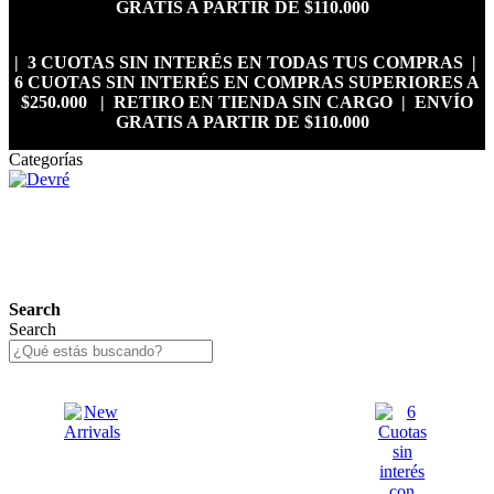
GRATIS A PARTIR DE $110.000
| 3 CUOTAS SIN INTERÉS EN TODAS TUS COMPRAS |
6 CUOTAS SIN INTERÉS EN COMPRAS SUPERIORES A
$250.000 | RETIRO EN TIENDA SIN CARGO | ENVÍO
GRATIS A PARTIR DE $110.000
Categorías
Search
Search