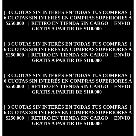
| 3 CUOTAS SIN INTERÉS EN TODAS TUS COMPRAS |
6 CUOTAS SIN INTERÉS EN COMPRAS SUPERIORES A
$250.000 | RETIRO EN TIENDA SIN CARGO | ENVÍO
GRATIS A PARTIR DE $110.000
| 3 CUOTAS SIN INTERÉS EN TODAS TUS COMPRAS |
6 CUOTAS SIN INTERÉS EN COMPRAS SUPERIORES A
$250.000 | RETIRO EN TIENDA SIN CARGO | ENVÍO
GRATIS A PARTIR DE $110.000
| 3 CUOTAS SIN INTERÉS EN TODAS TUS COMPRAS |
6 CUOTAS SIN INTERÉS EN COMPRAS SUPERIORES A
$250.000 | RETIRO EN TIENDA SIN CARGO | ENVÍO
GRATIS A PARTIR DE $110.000
| 3 CUOTAS SIN INTERÉS EN TODAS TUS COMPRAS |
6 CUOTAS SIN INTERÉS EN COMPRAS SUPERIORES A
$250.000 | RETIRO EN TIENDA SIN CARGO | ENVÍO
GRATIS A PARTIR DE $110.000