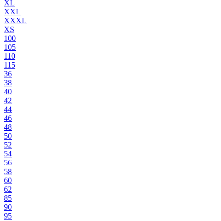
XL
XXL
XXXL
XS
100
105
110
115
36
38
40
42
44
46
48
50
52
54
56
58
60
62
85
90
95