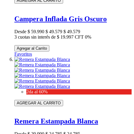
AGREGAR AL CARRITO
Campera Inflada Gris Oscuro
Desde
$ 59.990
$ 49.579
$ 49.579
3 cuotas sin interés de
$ 19.997
CFT 0%
Agregar al Carrito
Favoritos
2da al 60%
AGREGAR AL CARRITO
Remera Estampada Blanca
Desde
$ 29.990
$ 24.785
$ 24.785