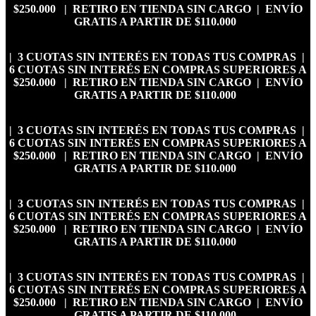
$250.000 | RETIRO EN TIENDA SIN CARGO | ENVÍO
GRATIS A PARTIR DE $110.000
| 3 CUOTAS SIN INTERÉS EN TODAS TUS COMPRAS |
6 CUOTAS SIN INTERÉS EN COMPRAS SUPERIORES A
$250.000 | RETIRO EN TIENDA SIN CARGO | ENVÍO
GRATIS A PARTIR DE $110.000
| 3 CUOTAS SIN INTERÉS EN TODAS TUS COMPRAS |
6 CUOTAS SIN INTERÉS EN COMPRAS SUPERIORES A
$250.000 | RETIRO EN TIENDA SIN CARGO | ENVÍO
GRATIS A PARTIR DE $110.000
| 3 CUOTAS SIN INTERÉS EN TODAS TUS COMPRAS |
6 CUOTAS SIN INTERÉS EN COMPRAS SUPERIORES A
$250.000 | RETIRO EN TIENDA SIN CARGO | ENVÍO
GRATIS A PARTIR DE $110.000
| 3 CUOTAS SIN INTERÉS EN TODAS TUS COMPRAS |
6 CUOTAS SIN INTERÉS EN COMPRAS SUPERIORES A
$250.000 | RETIRO EN TIENDA SIN CARGO | ENVÍO
GRATIS A PARTIR DE $110.000