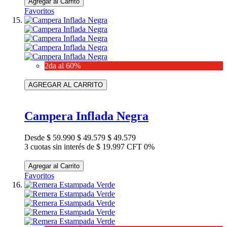
Agregar al Carrito
Favoritos
2da al 60%
AGREGAR AL CARRITO
Campera Inflada Negra
Desde
$ 59.990
$ 49.579
$ 49.579
3 cuotas sin interés de
$ 19.997
CFT 0%
Agregar al Carrito
Favoritos