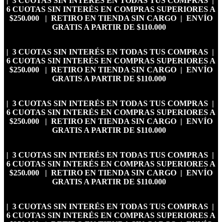
| 3 CUOTAS SIN INTERÉS EN TODAS TUS COMPRAS |
6 CUOTAS SIN INTERÉS EN COMPRAS SUPERIORES A
$250.000 | RETIRO EN TIENDA SIN CARGO | ENVÍO
GRATIS A PARTIR DE $110.000
| 3 CUOTAS SIN INTERÉS EN TODAS TUS COMPRAS |
6 CUOTAS SIN INTERÉS EN COMPRAS SUPERIORES A
$250.000 | RETIRO EN TIENDA SIN CARGO | ENVÍO
GRATIS A PARTIR DE $110.000
| 3 CUOTAS SIN INTERÉS EN TODAS TUS COMPRAS |
6 CUOTAS SIN INTERÉS EN COMPRAS SUPERIORES A
$250.000 | RETIRO EN TIENDA SIN CARGO | ENVÍO
GRATIS A PARTIR DE $110.000
| 3 CUOTAS SIN INTERÉS EN TODAS TUS COMPRAS |
6 CUOTAS SIN INTERÉS EN COMPRAS SUPERIORES A
$250.000 | RETIRO EN TIENDA SIN CARGO | ENVÍO
GRATIS A PARTIR DE $110.000
| 3 CUOTAS SIN INTERÉS EN TODAS TUS COMPRAS |
6 CUOTAS SIN INTERÉS EN COMPRAS SUPERIORES A