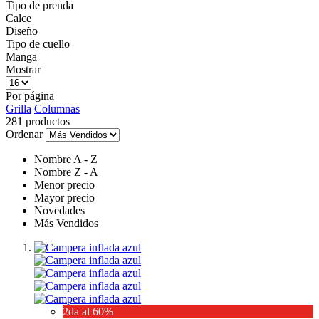
Tipo de prenda
Calce
Diseño
Tipo de cuello
Manga
Mostrar
Por página
Grilla
Columnas
281 productos
Ordenar
Nombre A - Z
Nombre Z - A
Menor precio
Mayor precio
Novedades
Más Vendidos
2da al 60%