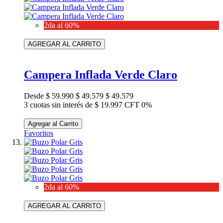
2da al 60%
AGREGAR AL CARRITO
Campera Inflada Verde Claro
Desde
$ 59.990
$ 49.579
$ 49.579
3 cuotas sin interés de
$ 19.997
CFT 0%
Agregar al Carrito
Favoritos
2da al 60%
AGREGAR AL CARRITO