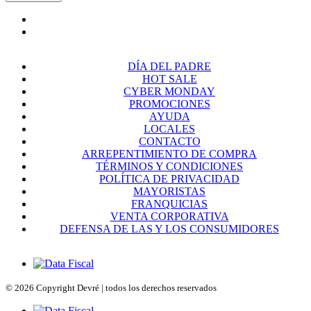
DÍA DEL PADRE
HOT SALE
CYBER MONDAY
PROMOCIONES
AYUDA
LOCALES
CONTACTO
ARREPENTIMIENTO DE COMPRA
TÉRMINOS Y CONDICIONES
POLÍTICA DE PRIVACIDAD
MAYORISTAS
FRANQUICIAS
VENTA CORPORATIVA
DEFENSA DE LAS Y LOS CONSUMIDORES
© 2026 Copyright Devré | todos los derechos reservados