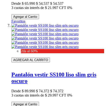
Desde
$ 65.990
$ 54.537
$ 54.537
3 cuotas sin interés de
$ 21.997
CFT 0%
Agregar al Carrito
Favoritos
2da al 60%
AGREGAR AL CARRITO
Pantalón vestir SS100 liso slim gris
oscuro
Desde
$ 89.990
$ 74.372
$ 74.372
3 cuotas sin interés de
$ 29.997
CFT 0%
Agregar al Carrito