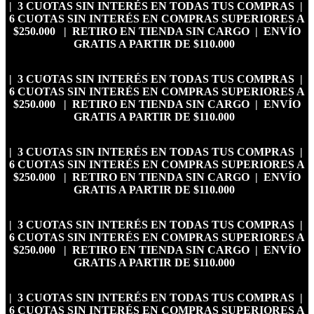
| 3 CUOTAS SIN INTERÉS EN TODAS TUS COMPRAS |
6 CUOTAS SIN INTERÉS EN COMPRAS SUPERIORES A
$250.000 | RETIRO EN TIENDA SIN CARGO | ENVÍO
GRATIS A PARTIR DE $110.000
| 3 CUOTAS SIN INTERÉS EN TODAS TUS COMPRAS |
6 CUOTAS SIN INTERÉS EN COMPRAS SUPERIORES A
$250.000 | RETIRO EN TIENDA SIN CARGO | ENVÍO
GRATIS A PARTIR DE $110.000
| 3 CUOTAS SIN INTERÉS EN TODAS TUS COMPRAS |
6 CUOTAS SIN INTERÉS EN COMPRAS SUPERIORES A
$250.000 | RETIRO EN TIENDA SIN CARGO | ENVÍO
GRATIS A PARTIR DE $110.000
| 3 CUOTAS SIN INTERÉS EN TODAS TUS COMPRAS |
6 CUOTAS SIN INTERÉS EN COMPRAS SUPERIORES A
$250.000 | RETIRO EN TIENDA SIN CARGO | ENVÍO
GRATIS A PARTIR DE $110.000
| 3 CUOTAS SIN INTERÉS EN TODAS TUS COMPRAS |
6 CUOTAS SIN INTERÉS EN COMPRAS SUPERIORES A