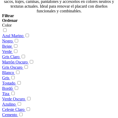
sacos, trajes, camisas, pantalones y accesorios en colores neutros y
texturas actuales. Ideal para renovar el placard con diseños
funcionales y combinables.
Filtrar
Ordenar
Color
Azul Marino
Negro
Beige
Verde
Gris Claro
Marrón Oscuro
Gris Oscuro
Blanco
Gris
Tostado
Bordó
Tiza
Verde Oscuro
Azulino
Celeste Claro
Cemento