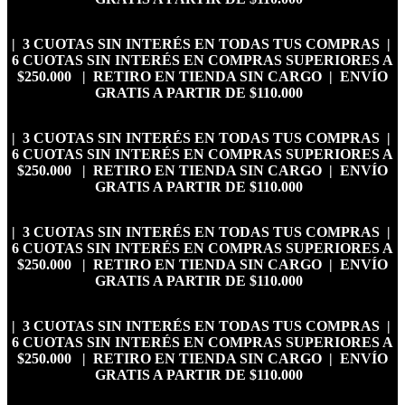
| 3 CUOTAS SIN INTERÉS EN TODAS TUS COMPRAS |
6 CUOTAS SIN INTERÉS EN COMPRAS SUPERIORES A
$250.000 | RETIRO EN TIENDA SIN CARGO | ENVÍO
GRATIS A PARTIR DE $110.000
| 3 CUOTAS SIN INTERÉS EN TODAS TUS COMPRAS |
6 CUOTAS SIN INTERÉS EN COMPRAS SUPERIORES A
$250.000 | RETIRO EN TIENDA SIN CARGO | ENVÍO
GRATIS A PARTIR DE $110.000
| 3 CUOTAS SIN INTERÉS EN TODAS TUS COMPRAS |
6 CUOTAS SIN INTERÉS EN COMPRAS SUPERIORES A
$250.000 | RETIRO EN TIENDA SIN CARGO | ENVÍO
GRATIS A PARTIR DE $110.000
| 3 CUOTAS SIN INTERÉS EN TODAS TUS COMPRAS |
6 CUOTAS SIN INTERÉS EN COMPRAS SUPERIORES A
$250.000 | RETIRO EN TIENDA SIN CARGO | ENVÍO
GRATIS A PARTIR DE $110.000