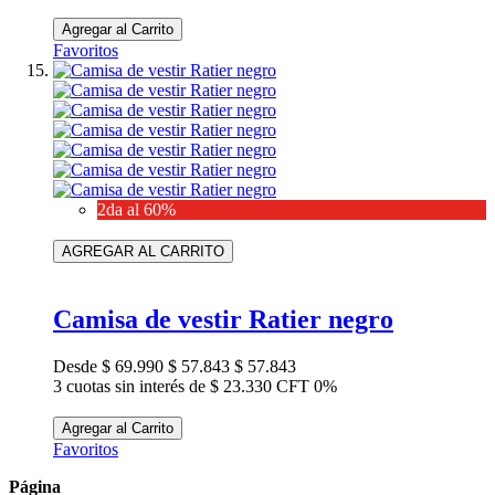
Agregar al Carrito
Favoritos
2da al 60%
AGREGAR AL CARRITO
Camisa de vestir Ratier negro
Desde
$ 69.990
$ 57.843
$ 57.843
3 cuotas sin interés de
$ 23.330
CFT 0%
Agregar al Carrito
Favoritos
Página