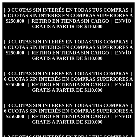
| 3 CUOTAS SIN INTERÉS EN TODAS TUS COMPRAS |
6 CUOTAS SIN INTERÉS EN COMPRAS SUPERIORES A
$250.000 | RETIRO EN TIENDA SIN CARGO | ENVÍO
GRATIS A PARTIR DE $110.000
| 3 CUOTAS SIN INTERÉS EN TODAS TUS COMPRAS |
6 CUOTAS SIN INTERÉS EN COMPRAS SUPERIORES A
$250.000 | RETIRO EN TIENDA SIN CARGO | ENVÍO
GRATIS A PARTIR DE $110.000
| 3 CUOTAS SIN INTERÉS EN TODAS TUS COMPRAS |
6 CUOTAS SIN INTERÉS EN COMPRAS SUPERIORES A
$250.000 | RETIRO EN TIENDA SIN CARGO | ENVÍO
GRATIS A PARTIR DE $110.000
| 3 CUOTAS SIN INTERÉS EN TODAS TUS COMPRAS |
6 CUOTAS SIN INTERÉS EN COMPRAS SUPERIORES A
$250.000 | RETIRO EN TIENDA SIN CARGO | ENVÍO
GRATIS A PARTIR DE $110.000