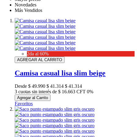
Novedades
Más Vendidos
2da al 60%
AGREGAR AL CARRITO
Camisa casual lisa slim beige
Desde
$ 49.990
$ 41.314
$ 41.314
3 cuotas sin interés de
$ 16.663
CFT 0%
Agregar al Carrito
Favoritos