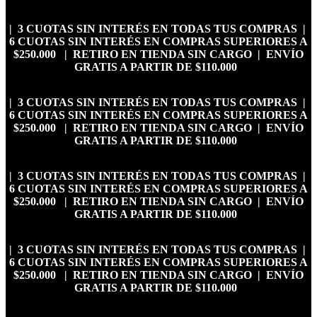
| 3 CUOTAS SIN INTERÉS EN TODAS TUS COMPRAS |
6 CUOTAS SIN INTERÉS EN COMPRAS SUPERIORES A
$250.000 | RETIRO EN TIENDA SIN CARGO | ENVÍO
GRATIS A PARTIR DE $110.000
| 3 CUOTAS SIN INTERÉS EN TODAS TUS COMPRAS |
6 CUOTAS SIN INTERÉS EN COMPRAS SUPERIORES A
$250.000 | RETIRO EN TIENDA SIN CARGO | ENVÍO
GRATIS A PARTIR DE $110.000
| 3 CUOTAS SIN INTERÉS EN TODAS TUS COMPRAS |
6 CUOTAS SIN INTERÉS EN COMPRAS SUPERIORES A
$250.000 | RETIRO EN TIENDA SIN CARGO | ENVÍO
GRATIS A PARTIR DE $110.000
| 3 CUOTAS SIN INTERÉS EN TODAS TUS COMPRAS |
6 CUOTAS SIN INTERÉS EN COMPRAS SUPERIORES A
$250.000 | RETIRO EN TIENDA SIN CARGO | ENVÍO
GRATIS A PARTIR DE $110.000