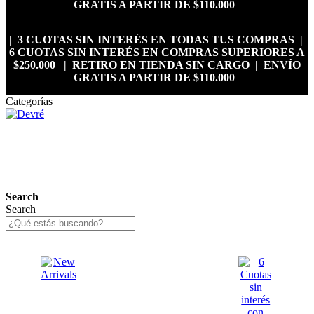
GRATIS A PARTIR DE $110.000
| 3 CUOTAS SIN INTERÉS EN TODAS TUS COMPRAS |
6 CUOTAS SIN INTERÉS EN COMPRAS SUPERIORES A
$250.000 | RETIRO EN TIENDA SIN CARGO | ENVÍO
GRATIS A PARTIR DE $110.000
Categorías
Search
Search