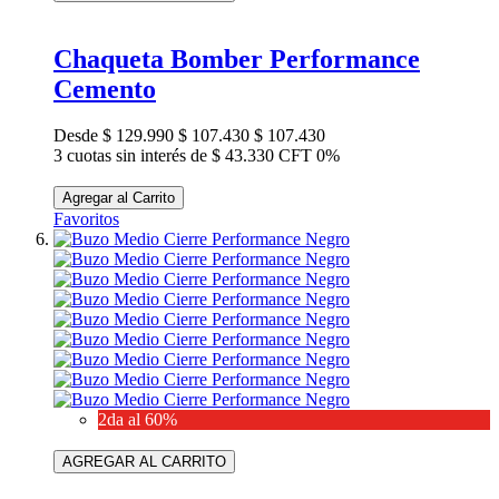
Chaqueta Bomber Performance
Cemento
Desde
$ 129.990
$ 107.430
$ 107.430
3 cuotas sin interés de
$ 43.330
CFT 0%
Agregar al Carrito
Favoritos
2da al 60%
AGREGAR AL CARRITO