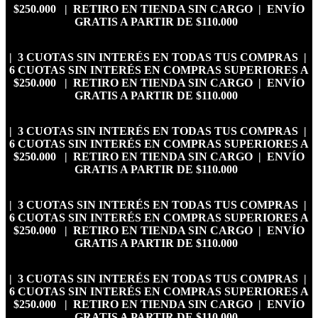
$250.000 | RETIRO EN TIENDA SIN CARGO | ENVÍO
GRATIS A PARTIR DE $110.000
| 3 CUOTAS SIN INTERÉS EN TODAS TUS COMPRAS |
6 CUOTAS SIN INTERÉS EN COMPRAS SUPERIORES A
$250.000 | RETIRO EN TIENDA SIN CARGO | ENVÍO
GRATIS A PARTIR DE $110.000
| 3 CUOTAS SIN INTERÉS EN TODAS TUS COMPRAS |
6 CUOTAS SIN INTERÉS EN COMPRAS SUPERIORES A
$250.000 | RETIRO EN TIENDA SIN CARGO | ENVÍO
GRATIS A PARTIR DE $110.000
| 3 CUOTAS SIN INTERÉS EN TODAS TUS COMPRAS |
6 CUOTAS SIN INTERÉS EN COMPRAS SUPERIORES A
$250.000 | RETIRO EN TIENDA SIN CARGO | ENVÍO
GRATIS A PARTIR DE $110.000
| 3 CUOTAS SIN INTERÉS EN TODAS TUS COMPRAS |
6 CUOTAS SIN INTERÉS EN COMPRAS SUPERIORES A
$250.000 | RETIRO EN TIENDA SIN CARGO | ENVÍO
GRATIS A PARTIR DE $110.000